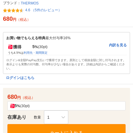
ブランド：
THERMOS
4.6 （5件のレビュー）
680
円
（税込）
お買い物でもらえる特典
最大付与率16%
内訳を見る
5
獲得
%
(30pt)
うち4.5%は
利用先・期間限定
ログイン&全額PayPay支払いで獲得できます。原則として税抜金額に対し付与されます。
表示よりも実際の付与数、付与率が少ない場合があります。詳細は内訳からご確認くださ
い。
ログインはこちら
680
円
（税込）
5
%
(30pt)
在庫あり
1
数量
カートに入れる