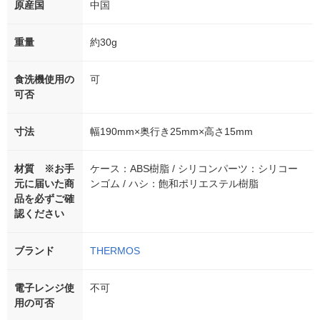
原産国
中国
重量
約30g
食洗機使用の
可
可否
寸法
幅190mm×奥行き25mm×高さ15mm
材質 ※お手
ケース：ABS樹脂 / シリコンパーツ：シリコー
元に届いた商
ンゴム / ハシ：飽和ポリエステル樹脂
品を必ずご確
認ください
ブランド
THERMOS
電子レンジ使
不可
用の可否