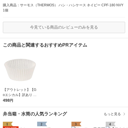
購入商品：サーモス（THERMOS） ハシ・ハシケース ネイビー CPF-180 NVY
1個
今見ている商品のレビューのみを見る
この商品と関連するおすすめPRアイテム
【アウトレット】【G
oエシカル】訳あり シ
モジマ おかずカップ
498
円
6号 1本（500枚入）
弁当箱・水筒の人気ランキング
もっと見る
1
2
3
4