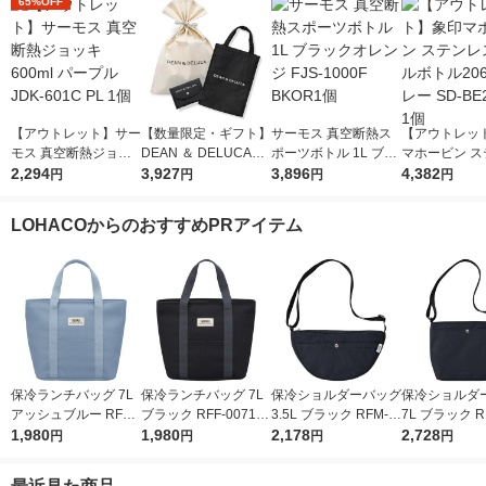
65%OFF
【アウトレット】サー
【数量限定・ギフト】
サーモス 真空断熱ス
【アウトレッ
モス 真空断熱ジョッ
DEAN ＆ DELUCA
ポーツボトル 1L ブラ
マホービン ス
キ 600ml パープル JD
2,294
クーラーバッグ M＆
3,927
ックオレンジ FJS-10
3,896
スクールボトル
4,382
円
円
円
円
K-601C PL 1個
ショッピングバッグ 1
00F BKOR1個
mlグレー SD-B
セット 紙袋付き
A 1個
LOHACOからのおすすめPRアイテム
保冷ランチバッグ 7L
保冷ランチバッグ 7L
保冷ショルダーバッグ
保冷ショルダ
アッシュブルー RFF-
ブラック RFF-0071 B
3.5L ブラック RFM-0
7L ブラック R
0071 ASB 1個 トート
1,980
K 1個 トートバッグタ
1,980
03 BK 1個 ペットボト
2,178
BK 1個 ペッ
2,728
円
円
円
円
バッグタイプ 4層断熱
イプ 4層断熱構造 手
ル横3本 保冷バッグ
縦6本 保冷バ
構造 手洗いOK サーモ
洗いOK サーモス
サーモス
ーモス