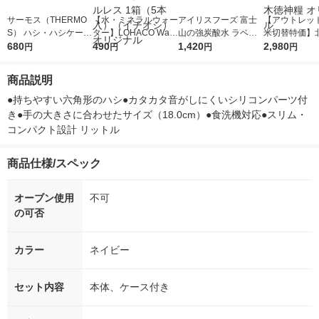
サーモス（THERMO
【水・ミネラルウォー
アイリスフーズ 富士
【アウトレッ
S） ハシ・ハシケース
ター】LOHACO Wate
山の強炭酸水 ラベル
米切替特価】
ホワイト CPF-180 W
680
r（ロハコウォータ
490
レス 500ml 1箱（24
1,420
ななつぼし 無洗
2,980
円
円
円
円
H 1個
ー）2L ラベルレス 1
本入）
g 1袋 令和7年
箱（5本入）（イチオ
徳神糧 オリジ
商品説明
シ） オリジナル
●持ちやすい六角形のハシ●カタカタ音がしにくいシリコンパーツ付
き●手の大きさに合わせたサイズ（18.0cm）●食洗機対応●スリム・
コンパクト設計 リットル
商品仕様/スペック
オーブン使用
不可
の可否
カラー
ネイビー
セット内容
本体、ケース付き