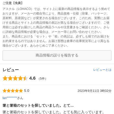
ご注意【免責】
アスクル（LOHACO）では、サイト上に最新の商品情報を表示するよう努めて
おりますが、メーカーの都合等により、商品規格・仕様（容量、パッケージ、
原材料、原産国など）が変更される場合がございます。このため、実際にお届
けする商品とサイト上の商品情報の表記が異なる場合がございますので、ご使
用前には必ずお届けした商品の商品ラベルや注意書きをご確認ください。さら
に詳細な商品情報が必要な場合は、メーカー等にお問い合わせください。
また、商品名における「セット」や「箱」の表記は、必ずしも箱でのお届けを
お約束するものではありません。お届け形態は倉庫の在庫状況等により異なる
場合がございます。あらかじめご了承ください。
商品情報の誤りを報告する
レビュー
レビューとは
4.6
（5件）
5.0
2023年9月11日 3時32分
tan********
さん
箸と箸箱のセットを探していました。とて…
箸と箸箱のセットを探していました。とても気に入っています。