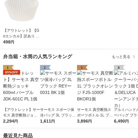
【アウトレット】【G
oエシカル】訳あり シ
モジマ おかずカップ
498
円
6号 1本（500枚入）
弁当箱・水筒の人気ランキング
もっと見る
1
2
3
4
65%OFF
【アウトレット】サー
サーモス スポーツ保
サーモス 真空断熱ス
アルミハンド
モス 真空断熱ジョッ
冷バッグ 3L ブラック
ポーツボトル 1L ブラ
ーバッグ ブラ
キ 600ml パープル JD
2,294
REYー0031 BK 1個
1,611
ックオレンジ FJS-10
3,896
個 DEAN＆DE
6,490
円
円
円
円
K-601C PL 1個
00F BKOR1個
（ディーンア
ーカ）
最近見た商品