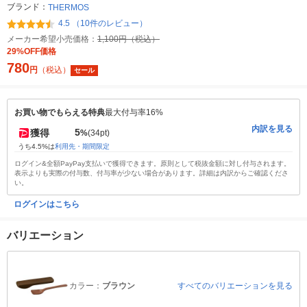
ブランド：
THERMOS
4.5 （10件のレビュー）
メーカー希望小売価格：
1,100円（税込）
29%OFF価格
780
円
（税込）
セール
お買い物でもらえる特典
最大付与率16%
内訳を見る
5
獲得
%
(34pt)
うち4.5%は
利用先・期間限定
ログイン&全額PayPay支払いで獲得できます。原則として税抜金額に対し付与されます。
表示よりも実際の付与数、付与率が少ない場合があります。詳細は内訳からご確認くださ
い。
ログインはこちら
バリエーション
カラー：
ブラウン
すべてのバリエーションを見る