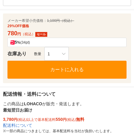
メーカー希望小売価格：
1,100円（税込）
29%OFF価格
780
円
（税込）
セール
5
%
(34pt)
在庫あり
1
数量
カートに入れる
配送情報・送料について
この商品は
LOHACO
が販売・発送します。
最短翌日お届け
3,780
550
無料
円
(税込)以上で基本配送料
円
(税込)
配送料について
※
一部の商品につきましては、基本配送料を当社が負担いたします。