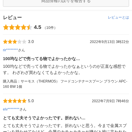
商品情報の誤りを報告する
レビュー
レビューとは
4.5
（10件）
3.0
2022年9月13日 3時22分
rir********
さん
100均などで売ってる物でよかったかな…
100均などで売ってる物でよかったかなぁというのが正直な感想で
す。 わざわざ買わなくてもよかったかな。
購入商品：サーモス（THERMOS） フードコンテナースプーン ブラウン APC-
160 BW 1個
5.0
2022年7月9日 7時46分
elv********
さん
とても丈夫そうでよかったです。折れない…
とても丈夫そうでよかったです。折れないと思う。今まで金属スプ
ーンを持たせてたけど、金属のカチャカチャが嫌だと娘に言われた