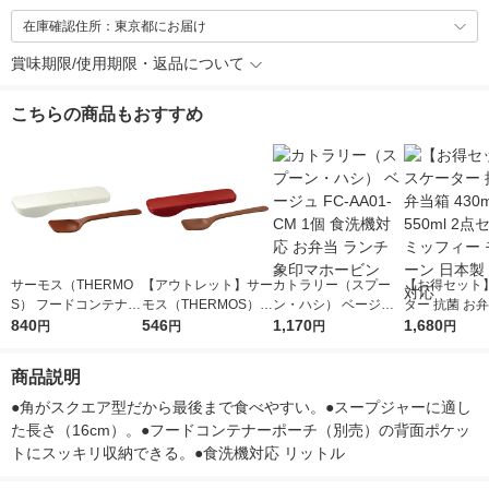
在庫確認住所：東京都にお届け
賞味期限/使用期限・返品について
こちらの商品もおすすめ
サーモス（THERMO
【アウトレット】サー
カトラリー（スプー
【お得セット
S） フードコンテナー
モス（THERMOS）
ン・ハシ） ベージュ
ター 抗菌 お弁
スプーン ホワイト 弁
840
フードコンテナースプ
546
FC-AA01-CM 1個 食
1,170
0ml・550ml
1,680
円
円
円
円
当用カトラリー APC-
ーン ディープレッド
洗機対応 お弁当 ラン
ト ミッフィー
160WH 1個
APC-160 DR 1個
チ 象印マホービン
ーン 日本製 
商品説明
応
●角がスクエア型だから最後まで食べやすい。●スープジャーに適し
た長さ（16cm）。●フードコンテナーポーチ（別売）の背面ポケッ
トにスッキリ収納できる。●食洗機対応 リットル