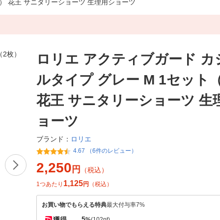
枚） 花王 サニタリーショーツ 生理用ショーツ
ロリエ アクティブガード カ
ルタイプ グレー M 1セット
花王 サニタリーショーツ 生
ョーツ
ロリエ
ブランド：
4.67 （6件のレビュー）
2,250
円
（税込）
1,125
1つあたり
円
（税込）
お買い物でもらえる特典
最大付与率7%
5
獲得
%
(102pt)