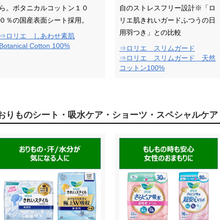
ら。ボタニカルコットン１０
自のストレスフリー設計※「ロ
０％の国産表面シート採用。
リエ肌きれいガードふつうの日
用羽つき」との比較
⇒ロリエ しあわせ素肌
Botanical Cotton 100%
⇒ロリエ スリムガード
⇒ロリエ スリムガード 天然
コットン100%
おりものシート・吸水ケア・ショーツ・スペシャルケア Li