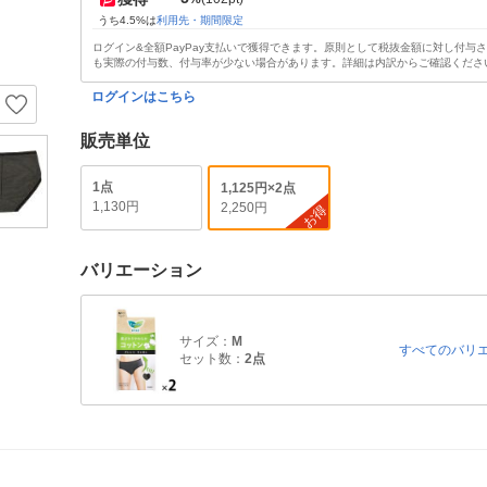
うち4.5%は
利用先・期間限定
ログイン&全額PayPay支払いで獲得できます。原則として税抜金額に対し付与
も実際の付与数、付与率が少ない場合があります。詳細は内訳からご確認くださ
ログインはこちら
販売単位
1点
1,125円×2点
1,130円
2,250円
お得
バリエーション
サイズ：
M
すべてのバリ
セット数：
2点