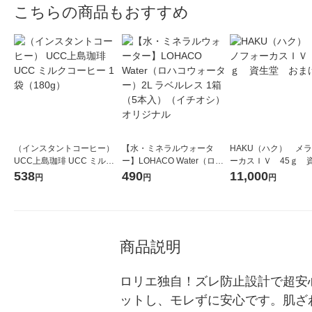
こちらの商品もおすすめ
（インスタントコーヒー）
【水・ミネラルウォータ
HAKU（ハク） メ
UCC上島珈琲 UCC ミルク
ー】LOHACO Water（ロハ
ーカスＩＶ 45ｇ 
コーヒー 1袋（180g）
コウォーター）2L ラベルレ
堂 おまけ付き
538
490
11,000
円
円
円
ス 1箱（5本入）（イチオ
シ） オリジナル
商品説明
ロリエ独自！ズレ防止設計で超安
ットし、モレずに安心です。肌ざ