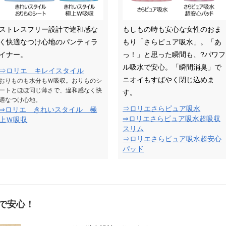
ストレスフリー設計で違和感な
もしもの時も安心な女性のおま
く快適なつけ心地のパンティラ
もり「さらピュア吸水」。「あ
イナー。
っ！」と思った瞬間も、?パワフ
ル吸水で安心。「瞬間消臭」で
⇒ロリエ キレイスタイル
ニオイもすばやく閉じ込めま
おりものも水分もＷ吸収。おりものシ
ートとほぼ同じ薄さで、違和感なく快
す。
適なつけ心地。
⇒ロリエさらピュア吸水
⇒ロリエ きれいスタイル 極
⇒ロリエさらピュア吸水超吸収
上Ｗ吸収
スリム
⇒ロリエさらピュア吸水超安心
パッド
で安心！