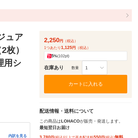
ジュア
2,250
円
（税込）
1,125
（2枚）
1つあたり
円
（税込）
5
%
(102pt)
理用シ
在庫あり
1
数量
カートに入れる
配送情報・送料について
この商品は
LOHACO
が販売・発送します。
最短翌日お届け
内訳を見る
3,780
550
無料
円
(税込)以上で基本配送料
円
(税込)