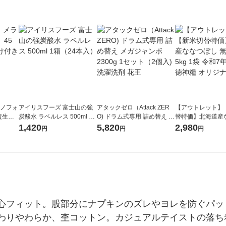
ラノフォ
アイリスフーズ 富士山の強
アタックゼロ（Attack ZER
【アウトレット】
資生
炭酸水 ラベルレス 500ml 1
O) ドラム式専用 詰め替え メ
替特価】北海道産
箱（24本入）
ガジャンボ 2300g 1セット
し 無洗米 5kg 1
1,420
5,820
2,980
円
円
円
（2個入) 洗濯洗剤 花王
米 木徳神糧 オリ
心フィット。股部分にナプキンのズレやヨレを防ぐパッ
わりやわらか、杢コットン。カジュアルテイストの落ち