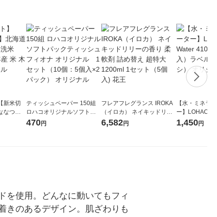
【新米切
ティッシュペーパー 150組
フレアフレグランス IROKA
【水・ミネラル
ななつぼ
ロハコオリジナルソフトパ
（イロカ） ネイキッドリリ
ー】LOHACO Wa
袋 令和7年産
ックティッシュ フィオナ オ
ーの香り 柔軟剤 詰め替え 超
1箱（20本入
470
6,582
1,450
円
円
円
ジナル
リジナル 1セット（10個：
特大 1200ml 1セット（5個
（イチオシ） 
5個入×2パック） オリジナ
入) 花王
ル
ドを使用。どんなに動いてもフィ
着きのあるデザイン。肌ざわりも