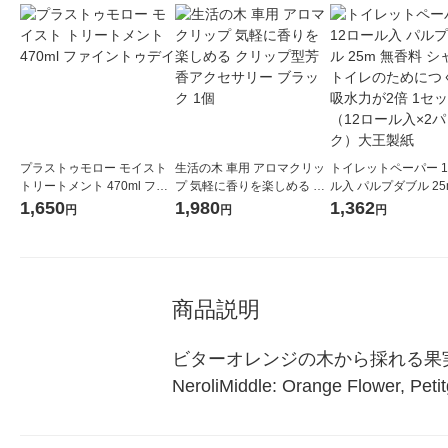
プラストゥモロー モイスト
生活の木 車用 アロマクリッ
トイレットペーパー 1
トリートメント 470ml ファ
プ 気軽に香りを楽しめる ク
ル入 パルプダブル 25
イントゥデイ
リップ型芳香アクセサリー
料 シャワートイレの
1,650
1,980
1,362
円
円
円
ブラック 1個
つくった吸水力が2倍 
ト（12ロール入×2パ
大王製紙
商品説明
ビターオレンジの木から採れる果実、
NeroliMiddle: Orange Flower, Petit