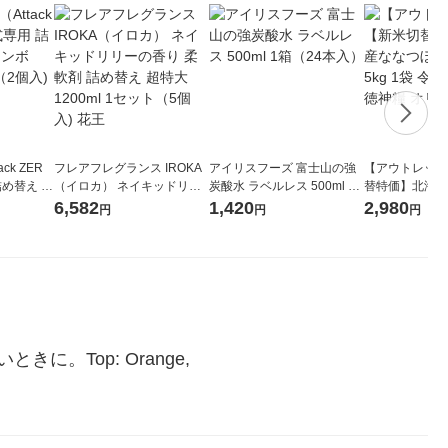
ck ZER
フレアフレグランス IROKA
アイリスフーズ 富士山の強
【アウトレット
詰め替え メ
（イロカ） ネイキッドリリ
炭酸水 ラベルレス 500ml 1
替特価】北海道
 1セット
ーの香り 柔軟剤 詰め替え 超
箱（24本入）
し 無洗米 5kg
6,582
1,420
2,980
円
円
円
 花王
特大 1200ml 1セット（5個
米 木徳神糧 オ
入) 花王
Top: Orange, 