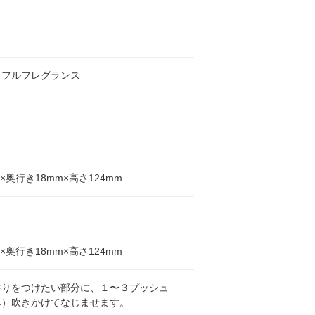
ドフルフレグランス
m×奥行き18mm×高さ124mm
m×奥行き18mm×高さ124mm
香りをつけたい部分に、１〜３プッシュ
み）吹きかけてなじませます。