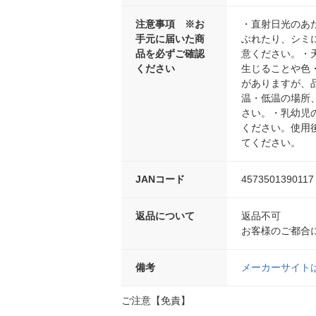
注意事項 ※お
・直射日光のあ
手元に届いた商
ぶれたり、シミ
品を必ずご確認
意ください。・
ください
生じることや色
がありますが、
温・低温の場所
さい。・乳幼児
ください。使用
てください。
JANコード
4573501390117
返品について
返品不可
お客様のご都合
備考
メーカーサイト
ご注意【免責】