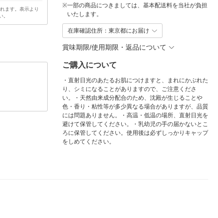
※
一部の商品につきましては、基本配送料を当社が負担
されます。表示より
いたします。
い。
在庫確認住所：東京都にお届け
賞味期限/使用期限・返品について
ご購入について
・直射日光のあたるお肌につけますと、まれにかぶれた
り、シミになることがありますので、ご注意くださ
い。・天然由来成分配合のため、沈殿が生じることや
色・香り・粘性等が多少異なる場合がありますが、品質
には問題ありません。・高温・低温の場所、直射日光を
避けて保管してください。・乳幼児の手の届かないとこ
ろに保管してください。使用後は必ずしっかりキャップ
をしめてください。