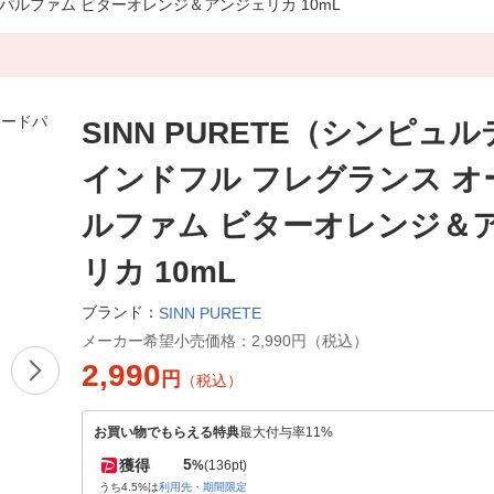
ドパルファム ビターオレンジ＆アンジェリカ 10mL
SINN PURETE（シンピュル
インドフル フレグランス オ
ルファム ビターオレンジ＆
リカ 10mL
ブランド：
SINN PURETE
メーカー希望小売価格：
2,990円（税込）
2,990
円
（税込）
お買い物でもらえる特典
最大付与率11%
5
獲得
%
(136pt)
うち4.5%は
利用先・期間限定