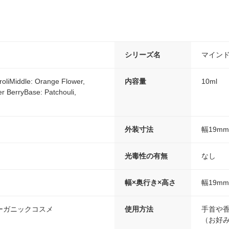
シリーズ名
マイン
roliMiddle: Orange Flower,
内容量
10ml
er BerryBase: Patchouli,
外装寸法
幅19m
光毒性の有無
なし
幅×奥行き×高さ
幅19m
ーガニックコスメ
使用方法
手首や
（お好