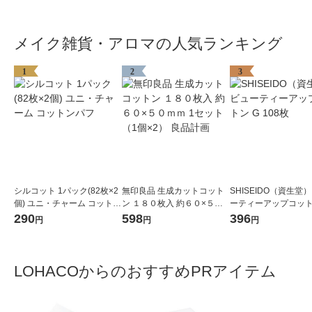
メイク雑貨・アロマの人気ランキング
1
2
3
シルコット 1パック(82枚×2
無印良品 生成カットコット
SHISEIDO（資生堂）
個) ユニ・チャーム コットン
ン １８０枚入 約６０×５０
ーティーアップコットン
パフ
ｍｍ 1セット（1個×2） 良品
08枚
290
598
396
円
円
円
計画
LOHACOからのおすすめPRアイテム