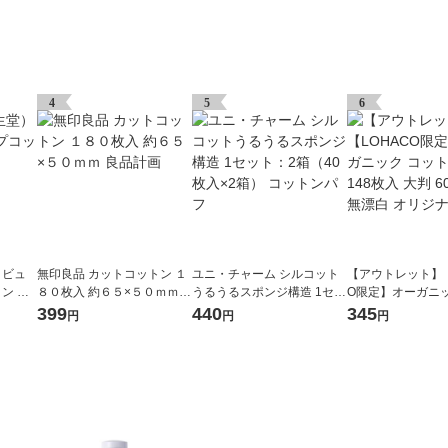
4
5
6
 ビュ
無印良品 カットコットン １
ユニ・チャーム シルコット
【アウトレット】【
 G 1
８０枚入 約６５×５０ｍｍ
うるうるスポンジ構造 1セッ
O限定】オーガニッ
良品計画
ト：2箱（40枚入×2箱） コ
トン パフ 148枚入 
399
440
345
円
円
円
ットンパフ
75mm 無漂白 オ