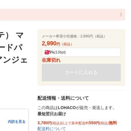
テ） マ
メーカー希望小売価格：
2,990円（税込）
2,990
円
（税込）
ードパ
5
%
(136pt)
アンジェ
在庫切れ
カートに入れる
配送情報・送料について
この商品は
LOHACO
が販売・発送します。
最短翌日お届け
内訳を見る
3,780
550
無料
円
(税込)以上で基本配送料
円
(税込)
配送料について