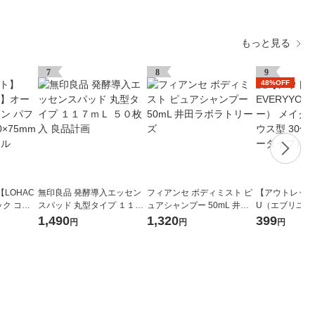
もっと見る
7
8
9
48%OFF
LOHAC
無印良品 発酵導入エッセン
フィアンセ ボディミスト ピ
【アウトレット】
ク コッ
スパッド 丸型タイプ １１７
ュアシャンプー 50mL 井田
U（エブリユー
大判 60×
ｍＬ ５０枚入 良品計画
ラボラトリーズ
ポンジ ハウス型
1,490
1,320
399
円
円
円
リジナル
リュータイプ）