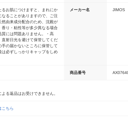
たるお肌につけますと、まれにか
メーカー名
JIMOS
になることがありますので、ご注
天然由来成分配合のため、沈殿が
・香り・粘性等が多少異なる場合
品質には問題ありません。・高
、直射日光を避けて保管してくだ
の手の届かないところに保管して
後は必ずしっかりキャップをしめ
商品番号
AX0764
による返品はお受けできません。
はこちら