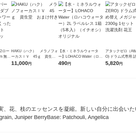
2ロー
HAKU（ハク） メラノフォ
【水・ミネラルウォータ
アタックゼロ（Atta
m 無香
ーカスＩＶ 45ｇ 資生
ー】LOHACO Water（ロハ
O) ドラム式専用 
ために
堂 おまけ付き
コウォーター）2L ラベルレ
ガジャンボ 2300g
11,000
490
5,820
円
円
円
1セッ
ス 1箱（5本入）（イチオ
（2個入) 洗濯洗剤
ック）
シ） オリジナル
花、枝のエッセンスを凝縮。新しい自分に出会いたいときに。
grain, Juniper BerryBase: Patchouli, Angelica