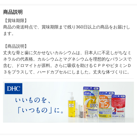
ー サプリメント
マグネシウム ディー
養機能食品 ディーエ
ー サプリメン
エイチシー サプリメ
イチシー サプリメン
養機能食品】
商品説明
ント
ト
【賞味期限】

商品の発送時点で、賞味期限まで残り360日以上の商品をお届けし
ます。

【商品説明】

丈夫な骨と歯に欠かせないカルシウムは、日本人に不足しがちなミ
ネラルの代表格。カルシウムとマグネシウムを理想的なバランスで
含む、ドロマイトが原料。さらに吸収を助けるＣＰＰやビタミンＤ
３をプラスして、ハードカプセルにしました。丈夫な体づくりに。