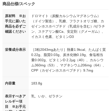
商品仕様/スペック
原材料 ※お
ドロマイト（炭酸カルシウムマグネシウム）
手元に届いた
（ドイツ製造）、乳糖、フラクトオリゴ糖、カ
商品を必ずご
ゼインホスホペプチド（乳成分を含む）/ゼラチ
確認ください
ン、ステアリン酸Ca、安定剤（グメーガム）、
イカスミ色素、ビタミンD3
栄養成分表示
［3粒2043mgあたり］熱量1.9kcal、たんぱく質
0.22g、脂質0.03g、炭水化物0.19g、食塩相当
量0.002g、ビタミンD 2.2μg（40）、カルシウ
ム360mg（53）、マグネシウム206mg（64）、
CPP（カゼインホスホペプチド）9.7mg
内容量
183.8g
表示すべきア
乳、いか、ゼラチン
レルギー項
目 ※お手元