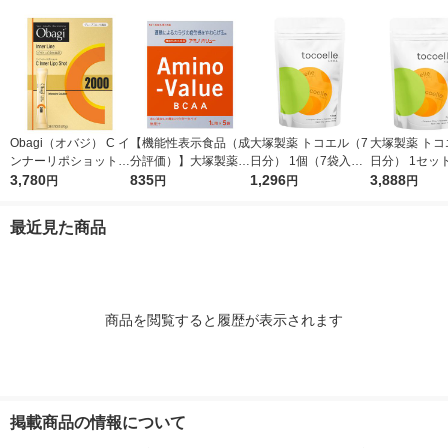
Obagi（オバジ） C イ
【機能性表示食品（成
大塚製薬 トコエル（7
大塚製薬 トコ
ンナーリポショット 7
分評価）】大塚製薬
日分） 1個（7袋入）
日分） 1セッ
0g×28本入 ロート製
3,780
アミノバリュー パウ
835
サプリメント エクオ
1,296
（7袋入）×3
3,888
円
円
円
円
薬
ダー（1リットル用）
ール
メント
1箱（5袋入）
最近見た商品
商品を閲覧すると履歴が表示されます
掲載商品の情報について