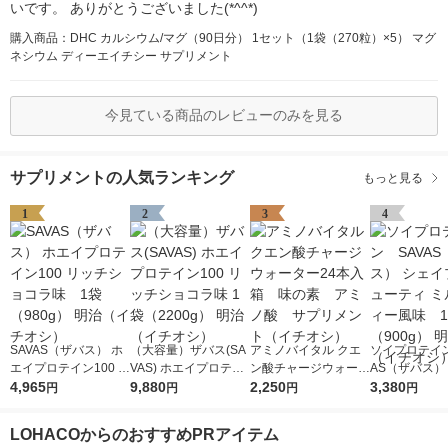
いです。 ありがとうございました(*^^*)
購入商品：DHC カルシウム/マグ（90日分） 1セット（1袋（270粒）×5） マグ
ネシウム ディーエイチシー サプリメント
今見ている商品のレビューのみを見る
サプリメントの人気ランキング
もっと見る
1
2
3
4
SAVAS（ザバス） ホ
（大容量）ザバス(SA
アミノバイタル クエ
ソイプロテイン
エイプロテイン100 リ
VAS) ホエイプロテイ
ン酸チャージウォータ
AS（ザバス）
ッチショコラ味 1袋
4,965
ン100 リッチショコラ
9,880
ー24本入箱 味の
2,250
プ＆ビューティ
3,380
円
円
円
円
（980g） 明治（イチ
味 1袋（2200g） 明治
素 アミノ酸 サプリ
クティー風味
オシ）
（イチオシ）
メント（イチオシ）
（900g） 明
LOHACOからのおすすめPRアイテム
チオシ）