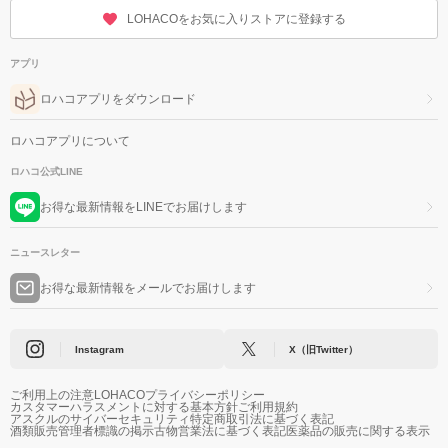
LOHACOをお気に入りストアに登録する
アプリ
ロハコアプリをダウンロード
ロハコアプリについて
ロハコ公式LINE
お得な最新情報をLINEでお届けします
ニュースレター
お得な最新情報をメールでお届けします
Instagram
X（旧Twitter）
ご利用上の注意
LOHACOプライバシーポリシー
カスタマーハラスメントに対する基本方針
ご利用規約
アスクルのサイバーセキュリティ
特定商取引法に基づく表記
酒類販売管理者標識の掲示
古物営業法に基づく表記
医薬品の販売に関する表示