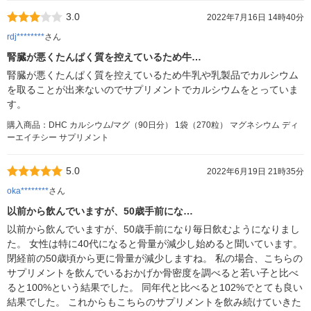
3.0
2022年7月16日 14時40分
rdj********
さん
腎臓が悪くたんぱく質を控えているため牛…
腎臓が悪くたんぱく質を控えているため牛乳や乳製品でカルシウム
を取ることが出来ないのでサプリメントでカルシウムをとっていま
す。
購入商品：DHC カルシウム/マグ（90日分） 1袋（270粒） マグネシウム ディ
ーエイチシー サプリメント
5.0
2022年6月19日 21時35分
oka********
さん
以前から飲んでいますが、50歳手前にな…
以前から飲んでいますが、50歳手前になり毎日飲むようになりまし
た。 女性は特に40代になると骨量が減少し始めると聞いています。
閉経前の50歳頃から更に骨量が減少しますね。 私の場合、こちらの
サプリメントを飲んでいるおかげか骨密度を調べると若い子と比べ
ると100%という結果でした。 同年代と比べると102%でとても良い
結果でした。 これからもこちらのサプリメントを飲み続けていきた