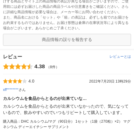
けする商品とサイト上の商品情報の表記が異なる場合がございますので、ご使
用前には必ずお届けした商品の商品ラベルや注意書きをご確認ください。さら
に詳細な商品情報が必要な場合は、メーカー等にお問い合わせください。
また、商品名における「セット」や「箱」の表記は、必ずしも箱でのお届けを
お約束するものではありません。お届け形態は倉庫の在庫状況等により異なる
場合がございます。あらかじめご了承ください。
商品情報の誤りを報告する
レビュー
レビューとは
4.38
（8件）
4.0
2022年7月20日 13時29分
xff********
さん
カルシウムを食品からとるのが出来ていな…
カルシウムを食品からとるのが出来ていなかったので、気になって
いるので、飲みやすいのでいつもリピートして購入しています。
購入商品：DHC カルシウム/マグ（90日分） 1セット（1袋（270粒）×2） マグ
ネシウム ディーエイチシー サプリメント