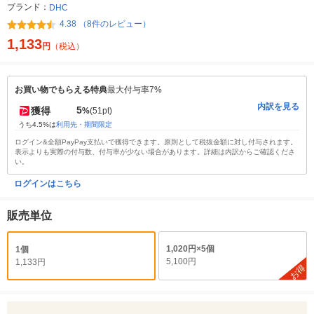
ブランド：
DHC
4.38 （8件のレビュー）
1,133
円
（税込）
お買い物でもらえる特典
最大付与率7%
内訳を見る
5
獲得
%
(51pt)
うち4.5%は
利用先・期間限定
ログイン&全額PayPay支払いで獲得できます。原則として税抜金額に対し付与されます。
表示よりも実際の付与数、付与率が少ない場合があります。詳細は内訳からご確認くださ
い。
ログインはこちら
販売単位
1,020円×5個
1個
5,100円
1,133円
お得