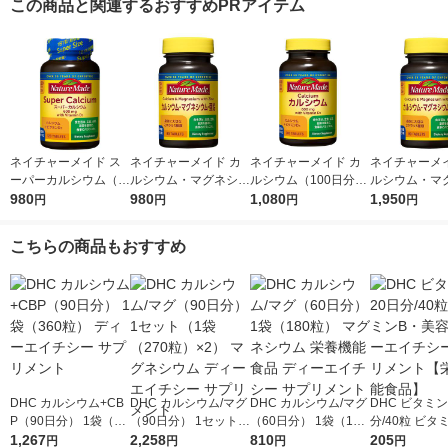
この商品と関連するおすすめPRアイテム
ネイチャーメイド ス
ネイチャーメイド カ
ネイチャーメイド カ
ネイチャーメイ
ーパーカルシウム（1
ルシウム・マグネシウ
ルシウム（100日分）
ルシウム・マ
20日分） 1個（120
980
ム・亜鉛（30日分） 1
980
1個（200粒） 大塚製
1,080
ム・亜鉛（30
1,950
円
円
円
円
粒） 大塚製薬 サプリ
個（90粒） 大塚製薬
薬 サプリメント
セット（1個（
メント
サプリメント
×2） 大塚製薬
こちらの商品もおすすめ
メント
DHC カルシウム+CB
DHC カルシウム/マグ
DHC カルシウム/マグ
DHC ビタミン
P（90日分） 1袋（36
（90日分） 1セット
（60日分） 1袋（180
分/40粒 ビタ
0粒） ディーエイチシ
1,267
（1袋（270粒）×2）
2,258
粒） マグネシウム 栄
810
美容 ディーエ
205
円
円
円
円