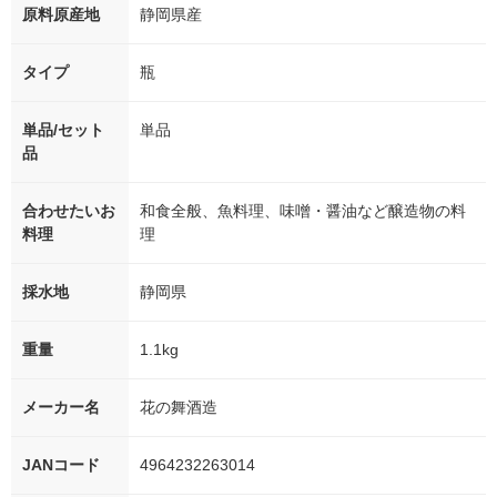
原料原産地
静岡県産
タイプ
瓶
単品/セット
単品
品
合わせたいお
和食全般、魚料理、味噌・醤油など醸造物の料
料理
理
採水地
静岡県
重量
1.1kg
メーカー名
花の舞酒造
JANコード
4964232263014