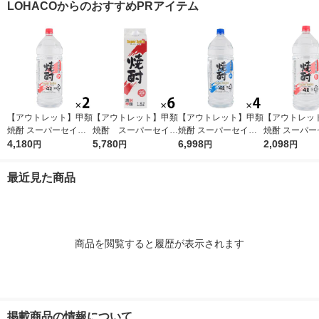
LOHACOからのおすすめPRアイテム
【アウトレット】甲類
【アウトレット】甲類
【アウトレット】甲類
【アウトレッ
焼酎 スーパーセイカ
焼酎 スーパーセイカ
焼酎 スーパーセイカ
焼酎 スーパー
25度 4L 1セット（2
4,180
25度 1.8L 1800ml
5,780
20度 4L 1セット（1本
6,998
25度 4L 1本
2,098
円
円
円
円
本） 東亜酒造
パック 1セット（6
×4） 東亜酒造
本） 東亜酒造
最近見た商品
商品を閲覧すると履歴が表示されます
掲載商品の情報について