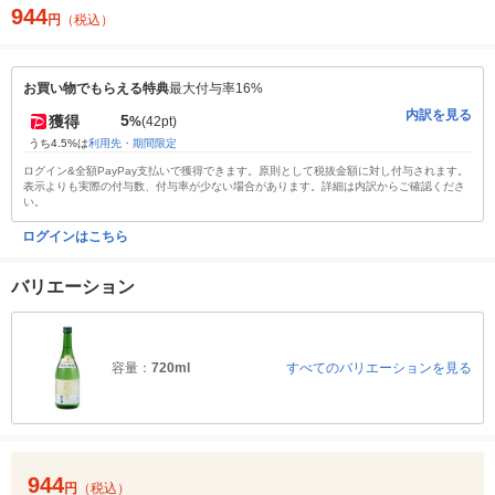
944
円
（税込）
お買い物でもらえる特典
最大付与率16%
内訳を見る
5
獲得
%
(42pt)
うち4.5%は
利用先・期間限定
ログイン&全額PayPay支払いで獲得できます。原則として税抜金額に対し付与されます。
表示よりも実際の付与数、付与率が少ない場合があります。詳細は内訳からご確認くださ
い。
ログインはこちら
バリエーション
容量：
720ml
すべてのバリエーションを見る
944
円
（税込）