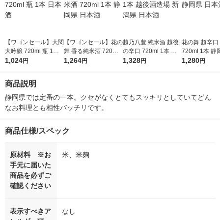
【ワゴンセール】大関
【ワゴンセール】花の
越乃八豊 純米酒 越後
花の舞 超辛口
大吟醸 720ml 瓶 1本
舞 香る純米酒 720ml
の辛口 720ml 1本 越
720ml 1本 
日本酒
1,024
1本 静岡県 日本酒
1,264
後酒造場 新潟県 日本
1,328
本酒
1,280
円
円
円
円
酒
商品説明
静岡県では定番の一本。クセがなくとてもスッキリとしていてどん
なお料理とも相性バッチリです。
商品仕様/スペック
原材料 ※お
米、米麹
手元に届いた
商品を必ずご
確認ください
表示すべきア
なし