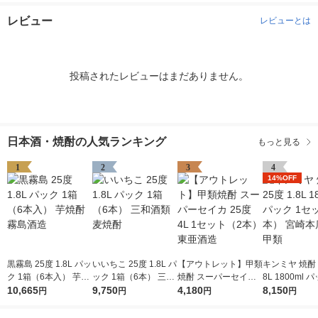
レビュー
レビューとは
投稿されたレビューはまだありません。
日本酒・焼酎の人気ランキング
もっと見る
1
2
3
4
14%OFF
黒霧島 25度 1.8L パッ
いいちこ 25度 1.8L パ
【アウトレット】甲類
キンミヤ 焼酎 2
ク 1箱（6本入） 芋焼
ック 1箱（6本） 三和
焼酎 スーパーセイカ
8L 1800ml 
酎 霧島酒造
10,665
酒類 麦焼酎
9,750
25度 4L 1セット（2
4,180
ット（6本） 宮崎本店
8,150
円
円
円
円
本） 東亜酒造
金宮 甲類