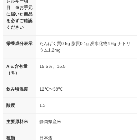
レルギー項
目 ※お手元
に届いた商品
を必ずご確認
ください
栄養成分表示
たんぱく質0.5g 脂質0.1g 炭水化物4.6g ナトリ
ウム1.2mg
Alc.含有量
15.5％、15.5
（％）
飲み頃温度
12℃〜38℃
酸度
1.3
主要原料米
静岡県産米
種類
日本酒