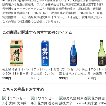
■20歳未満のお客様の飲酒は法律で禁止されています。■酒類販売管理者標識・
販売場の名称及び所在地：アスクル株式会社本社 東京都江東区豊洲三丁目2番3
号豊洲キュービックガーデン11F・酒類販売管理者の氏名：堀口卓哉・酒類販
売管理研修受講年月日：2025/11/28・次回研修の受講期限：2028/11/27・研修
実施団体名：一社）酒類政策研究所※【ワゴンセール】品は、賞味期限が近い
などの理由で特別価格でご提供しております。
この商品と関連するおすすめPRアイテム
菊正宗 樽酒 ネオパッ
【アウトレット】風雪
【ワゴンセール】菊正
【アウトレッ
ク 900ml 1本 日本酒
男山淡麗 2L パック
宗 しぼりたて 大吟醸
泉 純米酒 720
990
850
1本 東亜酒造 日本酒
720ml 1本 日本酒
999
本 東亜酒造 
750
円
円
円
円
こちらの商品もおすすめ