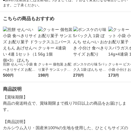
■原料の生産国または生産地につきましては、予告なく変更になる場合がござい
ます。ご了承ください。
こちらの商品もおすすめ
煎餅 せんべい 小袋 食
クッキー 個包装 お配
ポンスケのり味 5パッ
クッキー ビス
べきりサイズ お配り
り菓子 サンエックス
ク入 1袋 ぼんち せん
小袋 小分け 
菓子 ドラえもん あげ
500
ユニバースクッキー 4
198
べい おかき 小分け 食
270
子 ミニアスパラガス
173
円
円
円
円
せんべい 4連 1セット
連袋 56g 1個
べきりサイズ お配り
ボーロ 14g×4
（1個×3） ぼんち
商品説明
【賞味期限】

商品の発送時点で、賞味期限まで残り70日以上の商品をお届けしま
す。

【商品説明】

カルシウム入り・国産米100%の生地を使用した、ひとくちサイズの