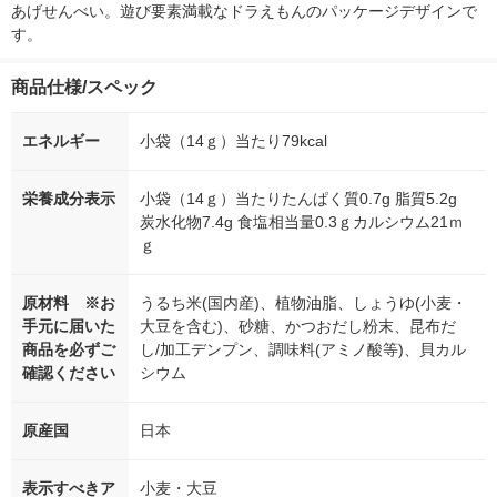
あげせんべい。遊び要素満載なドラえもんのパッケージデザインで
す。
商品仕様/スペック
エネルギー
小袋（14ｇ）当たり79kcal
栄養成分表示
小袋（14ｇ）当たりたんぱく質0.7g 脂質5.2g
炭水化物7.4g 食塩相当量0.3ｇカルシウム21ｍ
ｇ
原材料 ※お
うるち米(国内産)、植物油脂、しょうゆ(小麦・
手元に届いた
大豆を含む)、砂糖、かつおだし粉末、昆布だ
商品を必ずご
し/加工デンプン、調味料(アミノ酸等)、貝カル
確認ください
シウム
原産国
日本
表示すべきア
小麦・大豆