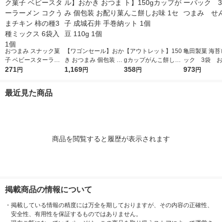
おつまみ スナック菓
【ワゴンセール】おか
【アウトレット】150
亀田製菓 海苔
子 ベビースターラー
き おつまみ 個包装 お
gカップがんこ餅しお
ック 3袋 
メン コクうまチキン
271
配り菓子 成城石井 手
1,169
味 1セット 1個
358
み せんべい
973
円
円
円
円
柿の種3種ミックス 6
巻納豆 110g 1個
袋入 1個
最近見た商品
商品を閲覧すると履歴が表示されます
掲載商品の情報について
・
掲載している情報の精度には万全を期しておりますが、その内容の正確性、
安全性、有用性を保証するものではありません。