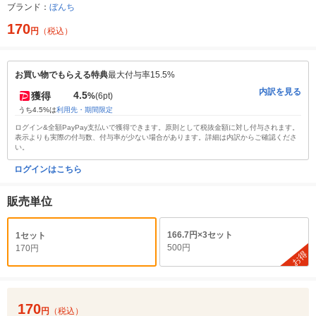
ブランド：
ぼんち
170
円
（税込）
お買い物でもらえる特典
最大付与率15.5%
内訳を見る
4.5
獲得
%
(6pt)
うち4.5%は
利用先・期間限定
ログイン&全額PayPay支払いで獲得できます。原則として税抜金額に対し付与されます。
表示よりも実際の付与数、付与率が少ない場合があります。詳細は内訳からご確認くださ
い。
ログインはこちら
販売単位
166.7円×3セット
1セット
500円
170円
お得
170
円
（税込）