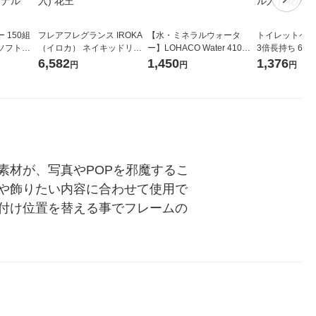
 150組
フレアフレグランス IROKA
【水・ミネラルウォータ
トイレットペー
ソフトパ
（イロカ） ネイキッドリリ
ー】LOHACO Water 410ml
3倍長持ち 6ロール 75
ィオナ オ
ーの香り 柔軟剤 詰め替え 超
1箱（20本入）ラベルレス
紙配合 スコッ
6,582
1,450
1,376
円
円
円
（10個：
特大 1200ml 1セット（5個
（イチオシ） オリジナル
パック 1セット
 オリジナ
入) 花王
ロール入）花の
素材が、写真やPOPを邪魔するこ
や飾りたい内容に合わせて使用で
付け位置を替える事でフレームの