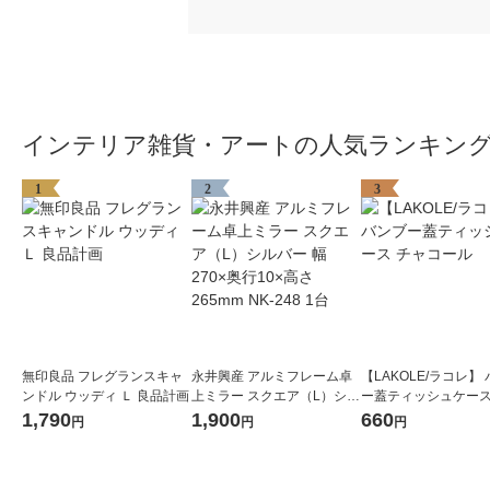
インテリア雑貨・アートの人気ランキン
1
2
3
無印良品 フレグランスキャ
永井興産 アルミフレーム卓
【LAKOLE/ラコレ】
ンドル ウッディ Ｌ 良品計画
上ミラー スクエア（L）シル
ー蓋ティッシュケース
バー 幅270×奥行10×高さ26
コール
1,790
1,900
660
円
円
円
5mm NK-248 1台