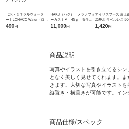
【水・ミネラルウォータ
HAKU（ハク） メラノフォ
アイリスフーズ 富士
ー】LOHACO Water（ロハ
ーカスＩＶ 45ｇ 資生
炭酸水 ラベルレス 500
コウォーター）2L ラベルレ
堂 おまけ付き
箱（24本入）
490
11,000
1,420
円
円
円
ス 1箱（5本入）（イチオ
シ） オリジナル
商品説明
写真やイラストを引き立てるシン
となく美しく見せてくれます。ま
きます。大切な写真やイラストを
縦置き・横置きが可能です。インテリ
商品仕様/スペック