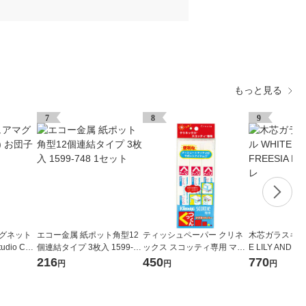
もっと見る
7
8
9
マグネット
エコー金属 紙ポット角型12
ティッシュペーパー クリネ
木芯ガラスキャン
udio CLI
個連結タイプ 3枚入 1599-74
ックス スコッティ専用 マグ
E LILY AND F
8 1セット
ネットバー くっつくん3本パ
LE/ラコレ
216
450
770
円
円
円
ック 日本製紙クレシア