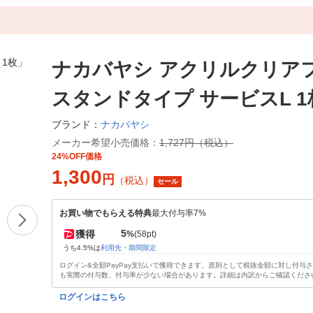
ナカバヤシ アクリルクリア
スタンドタイプ サービスL 1
ナカバヤシ
ブランド：
メーカー希望小売価格：
1,727円（税込）
24%OFF価格
1,300
円
（税込）
セール
お買い物でもらえる特典
最大付与率7%
5
獲得
%
(58pt)
うち4.5%は
利用先・期間限定
ログイン&全額PayPay支払いで獲得できます。原則として税抜金額に対し付与
も実際の付与数、付与率が少ない場合があります。詳細は内訳からご確認くださ
ログインはこちら