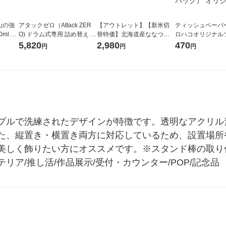
山の強
アタックゼロ（Attack ZER
【アウトレット】【新米切
ティッシュペーパー
ml 1
O) ドラム式専用 詰め替え メ
替特価】北海道産ななつぼ
ロハコオリジナル
ガジャンボ 2300g 1セット
し 無洗米 5kg 1袋 令和7年産
ックティッシュ フ
5,820
2,980
470
円
円
円
（2個入) 洗濯洗剤 花王
米 木徳神糧 オリジナル
リジナル 1セット
5個入×2パック）
ル
プルで洗練されたデザインが特徴です。透明なアクリル
た、縦置き・横置き両方に対応しているため、設置場所
美しく飾りたい方にオススメです。※スタンド棒の取り
ア/推し活/作品展示/受付・カウンター/POP/記念品