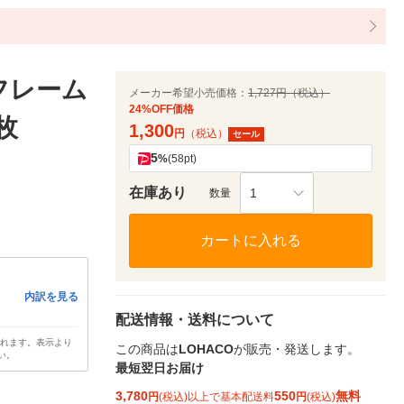
フレーム
メーカー希望小売価格：
1,727円（税込）
24%OFF価格
枚
1,300
円
（税込）
セール
5
%
(58pt)
在庫あり
1
数量
カートに入れる
内訳を見る
配送情報・送料について
されます。表示より
この商品は
LOHACO
が販売・発送します。
い。
最短翌日お届け
3,780
550
無料
円
(税込)以上で基本配送料
円
(税込)