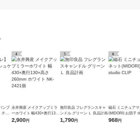
グ
4
5
6
 バンブ
永井興産 メイクアップミラ
無印良品 フレグランスキャ
磁石 ミニチュア
 チャ
ーホワイト 幅430×奥行130×
ンドル グリーン Ｌ 良品計画
(MIDORI) お団子 st
高さ260mm ホワイト NK-24
P
2,900
1,790
968
円
円
円
21個