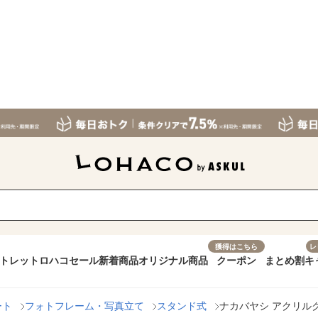
獲得はこちら
レ
トレット
ロハコセール
新着商品
オリジナル商品
クーポン
まとめ割
キ
ート
フォトフレーム・写真立て
スタンド式
ナカバヤシ アクリルク