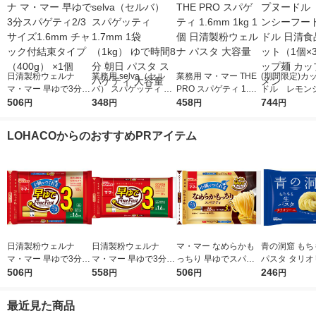
日清製粉ウェルナ
業務用 selva（セル
業務用 マ・マー THE
(期間限定)カ
マ・マー 早ゆで3分ス
バ） スパゲッティ 1.7
PRO スパゲティ 1.6m
ドル レモン
パゲティ2/3サイズ1.6
506
mm 1袋（1kg） ゆで
348
m 1kg 1個 日清製粉ウ
458
ドヌードル 日
744
円
円
円
円
mm チャック付結束タ
時間8分 朝日 パスタ
ェルナ パスタ 大容量
1セット（1個
イプ （400g） ×1個
スパゲティ 大容量
ップ麺 カップ
LOHACOからのおすすめPRアイテム
ン
日清製粉ウェルナ
日清製粉ウェルナ
マ・マー なめらかも
青の洞窟 もち
マ・マー 早ゆで3分ス
マ・マー 早ゆで3分ス
っちり 早ゆでスパゲ
パスタ タリオ
パゲティ2/3サイズ1.6
506
パゲティ 1.6mm チャ
558
ティ 2/3サイズ チャッ
506
1袋（150g
246
円
円
円
円
mm チャック付結束タ
ック付結束タイプ (50
ク付結束 400g 1個 日
2分 日清製
イプ （400g） ×1個
0g) ×1個
清製粉ウェルナ パス
ナ
最近見た商品
タ