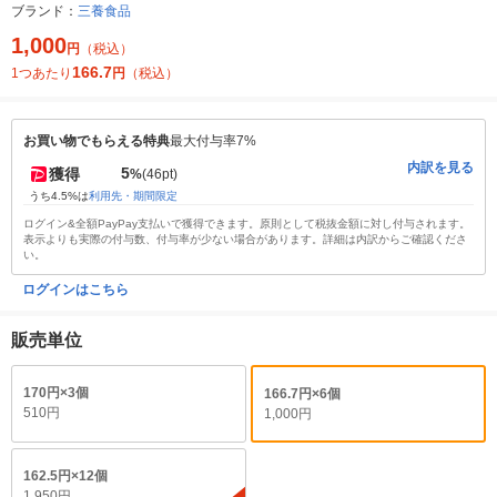
ブランド：
三養食品
1,000
円
（税込）
166.7
1つあたり
円
（税込）
お買い物でもらえる特典
最大付与率7%
内訳を見る
5
獲得
%
(46pt)
うち4.5%は
利用先・期間限定
ログイン&全額PayPay支払いで獲得できます。原則として税抜金額に対し付与されます。
表示よりも実際の付与数、付与率が少ない場合があります。詳細は内訳からご確認くださ
い。
ログインはこちら
販売単位
170円×3個
166.7円×6個
510円
1,000円
162.5円×12個
1,950円