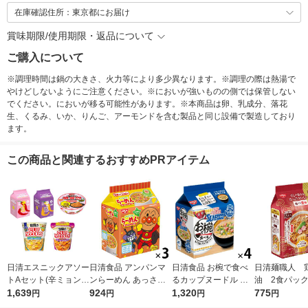
在庫確認住所：東京都にお届け
賞味期限/使用期限・返品について
ご購入について
※調理時間は鍋の大きさ、火力等により多少異なります。※調理の際は熱湯で
やけどしないようにご注意ください。※においが強いものの側では保管しない
でください。においが移る可能性があります。※本商品は卵、乳成分、落花
生、くるみ、いか、りんご、アーモンドを含む製品と同じ設備で製造しており
ます。
この商品と関連するおすすめPRアイテム
日清エスニックアソー
日清食品 アンパンマ
日清食品 お椀で食べ
日清麺職人 
トAセット(辛ミョン2
ンらーめん あっさり
るカップヌードル シ
油 2食パック 3個 
種各1パック+ポック
1,639
しょうゆ味 3食パック
924
ーフード 3食パック (3
1,320
清食品
775
円
円
円
円
ンミョンカップ1食＋
［栄養機能食品］1セ
4g×3食) 4個 スープ イ