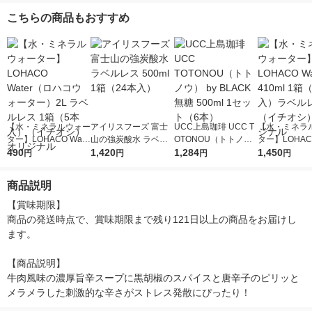
世界のカップヌードル
ット（1個(3食入)×3）
ンスタントラーメン
こちらの商品もおすすめ
2種各1食)
インスタントラーメン
袋麺
袋麺 スープ
【水・ミネラルウォー
アイリスフーズ 富士
UCC上島珈琲 UCC T
【水・ミネラ
ター】LOHACO Wate
山の強炭酸水 ラベル
OTONOU（トトノ
ター】LOHACO
r（ロハコウォータ
490
レス 500ml 1箱（24
1,420
ウ） by BLACK無糖 5
1,284
r 410ml 1箱
1,450
円
円
円
円
ー）2L ラベルレス 1
本入）
00ml 1セット（6本）
入）ラベルレ
箱（5本入）（イチオ
オシ） オリジ
商品説明
シ） オリジナル
【賞味期限】

商品の発送時点で、賞味期限まで残り121日以上の商品をお届けし
ます。

【商品説明】

牛肉風味の濃厚旨辛スープに黒胡椒のスパイスと唐辛子のピリッと
メラメラした刺激的な辛さがストレス発散にぴったり！