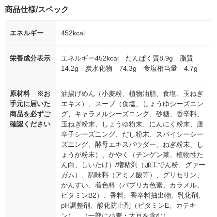
商品仕様/スペック
エネルギー
452kcal
栄養成分表示
エネルギー452kcal たんぱく質8.9g 脂質
14.2g 炭水化物 74.3g 食塩相当量 4.7g
原材料 ※お
油揚げめん（小麦粉、植物油脂、食塩、玉ねぎ
手元に届いた
エキス）、スープ（食塩、しょうゆシーズニン
商品を必ずご
グ、キャラメルシーズニング、砂糖、香辛料、
確認ください
玉ねぎ粉末、しょうゆ粉末、にんにく粉末、唐
辛子シーズニング、だし粉末、スパイシーシー
ズニング、酵母エキスパウダー、ねぎ粉末、し
ょうが粉末）、かやく（チンゲン菜、植物性た
ん白、しいたけ）/増粘剤（加工でん粉、グァー
ガム）、調味料（アミノ酸等）、グリセリン、
かんすい、着色料（パプリカ色素、カラメル、
ビタミンB2）、香料、香辛料抽出物、乳化剤、
pH調整剤、酸化防止剤（ビタミンE、カテキ
ン）、（一部に小麦・大豆を含む）