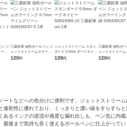
ン ジ
三菱鉛筆 油性ボールペン ジ
ジェットストリーム スタン
三菱鉛筆 油性ボー
ラーイ
ェットストリームカラーイ
ダード 0.5mm ダークネイビ
ェットストリーム
ピンクSX
ンク 0.7mm ライムグリーン
ー SXN15005.10 三菱鉛筆u
ンク 0.7mm 緑 SX
120
129
120
円
円
円
ト（1本×
SXN150C07.5 1本
ni 1本
6 1本
ノートなどへの色分けに便利です。ジェットストリーム
と速乾性に優れており、くっきりと濃い線をすらすらと
くあるインクの逆流や過度な漏れ出しも、ペン先に内蔵
、最後まで気持ち良く使えるボールペンに仕上がってい