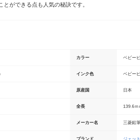
ことができる点も人気の秘訣です。
カラー
ベビー
)
インク色
ベビー
原産国
日本
全長
139.6
メーカー名
三菱鉛
ブランド
ジェッ