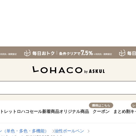
獲得はこちら
レ
トレット
ロハコセール
新着商品
オリジナル商品
クーポン
まとめ割
キ
ン（単色・多色・多機能）
油性ボールペン