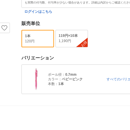
も実際の付与数、付与率が少ない場合があります。詳細は内訳からご確認くださ
ログインはこちら
販売単位
119円×10本
1本
1,190円
120円
お得
バリエーション
ボール径：
0.7mm
カラー：
ベビーピンク
すべてのバリ
本数：
1本