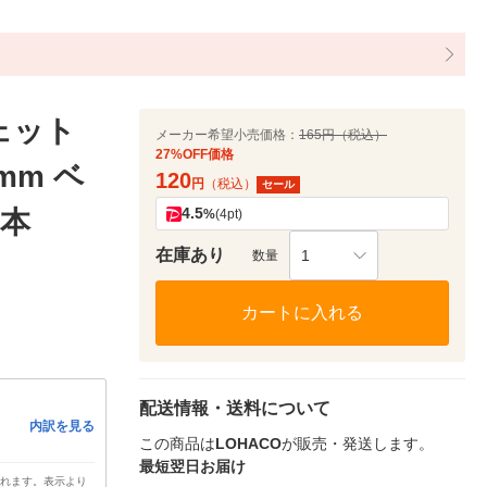
ェット
メーカー希望小売価格：
165円（税込）
27%OFF価格
mm ベ
120
円
（税込）
セール
4.5
1本
%
(4pt)
在庫あり
1
数量
カートに入れる
配送情報・送料について
内訳を見る
この商品は
LOHACO
が販売・発送します。
最短翌日お届け
されます。表示より