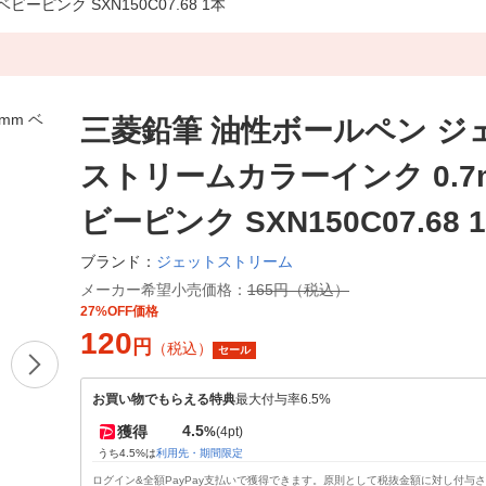
ピンク SXN150C07.68 1本
三菱鉛筆 油性ボールペン ジ
ストリームカラーインク 0.7
ビーピンク SXN150C07.68 
ジェットストリーム
ブランド：
メーカー希望小売価格：
165円（税込）
27%OFF価格
120
円
（税込）
セール
お買い物でもらえる特典
最大付与率6.5%
4.5
獲得
%
(4pt)
うち4.5%は
利用先・期間限定
ログイン&全額PayPay支払いで獲得できます。原則として税抜金額に対し付与