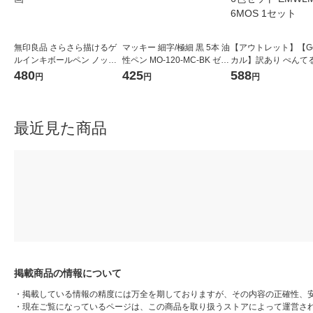
無印良品 さらさら描けるゲ
マッキー 細字/極細 黒 5本 油
【アウトレット】【G
ルインキボールペン ノック
性ペン MO-120-MC-BK ゼブ
カル】訳あり ぺんてる
式 0.5mm 黒 1セット（1本×
ラ
イトボードマーカー
480
425
588
円
円
円
4） 良品計画
ル中字6色セット EMW
MOS 1セット
最近見た商品
掲載商品の情報について
・
掲載している情報の精度には万全を期しておりますが、その内容の正確性、
・
現在ご覧になっているページは、この商品を取り扱うストアによって運営さ