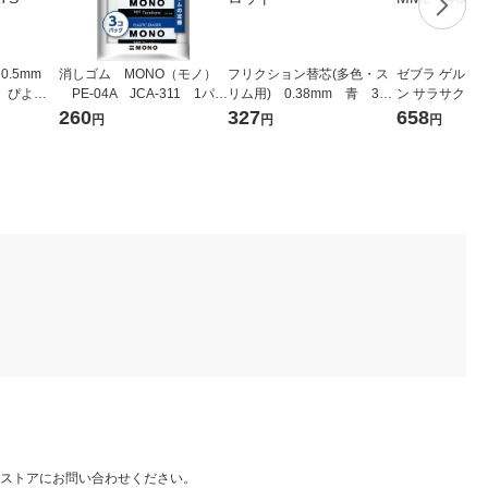
0.5mm
消しゴム MONO（モノ）
フリクション替芯(多色・ス
ゼブラ ゲルイ
 ぴよち
PE-04A JCA-311 1パ
リム用) 0.38mm 青 3
ン サラサクリップ
 シャー
ック（3個入） トンボ鉛筆
本 LFBTRF30UF-3L パイ
定 ムーミン 黒4
260
327
658
円
円
円
85ーATS
ロット
9ーMM2ー4C 
ストアにお問い合わせください。