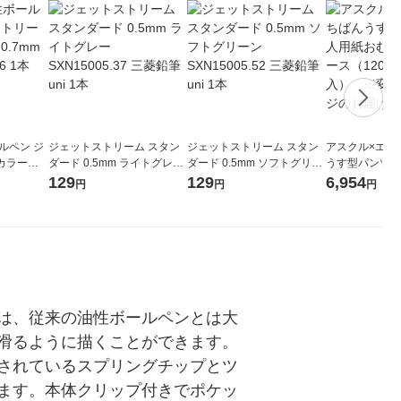
ルペン ジ
ジェットストリーム スタン
ジェットストリーム スタン
アスクル×エル
カラーイ
ダード 0.5mm ライトグレー
ダード 0.5mm ソフトグリー
うす型パンツ 
N150C07.
SXN15005.37 三菱鉛筆uni 1
ン SXN15005.52 三菱鉛筆u
つ M〜L 1ケー
129
129
6,954
円
円
円
本
ni 1本
枚×6個入） 
ケージのお届け
は、従来の油性ボールペンとは大
滑るように描くことができます。
されているスプリングチップとツ
ます。本体クリップ付きでポケッ