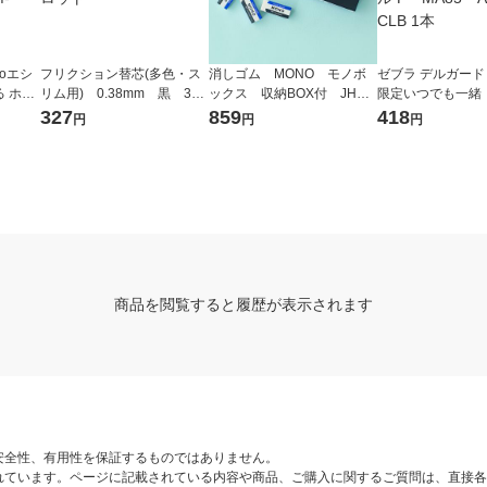
oエシ
フリクション替芯(多色・ス
消しゴム MONO モノボ
ゼブラ デルガード 
 ホワ
リム用) 0.38mm 黒 3
ックス 収納BOX付 JHA-0
限定いつでも一緒
ノック
本 LFBTRF30UF-3B パイ
61 1個（小サイズ18個入）
ゅんライトブルー
327
859
418
円
円
円
LM-6
ロット
トンボ鉛筆
プペンシル PーMA
ーCLB 1本
商品を閲覧すると履歴が表示されます
安全性、有用性を保証するものではありません。
れています。ページに記載されている内容や商品、ご購入に関するご質問は、直接各