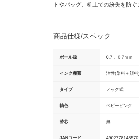
トやバッグ、机上での紛失を防ぐ
商品仕様/スペック
ボール径
0.7 、0.7ｍｍ
インク種類
油性(染料＋顔料
タイプ
ノック式
軸色
ベビーピンク
替芯
無
JANコード
4902778148570