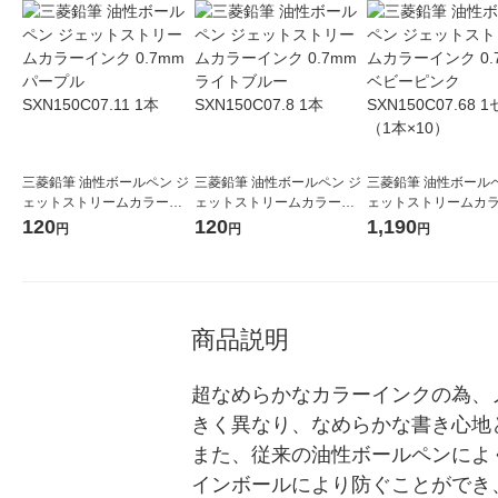
三菱鉛筆 油性ボールペン ジ
三菱鉛筆 油性ボールペン ジ
三菱鉛筆 油性ボールペ
ェットストリームカラーイ
ェットストリームカラーイ
ェットストリームカ
ンク 0.7mm パープル SXN1
ンク 0.7mm ライトブルー S
ンク 0.7mm ベビー
120
120
1,190
円
円
円
50C07.11 1本
XN150C07.8 1本
N150C07.68 1セッ
10）
商品説明
超なめらかなカラーインクの為、
きく異なり、なめらかな書き心地
また、従来の油性ボールペンによ
インボールにより防ぐことができ