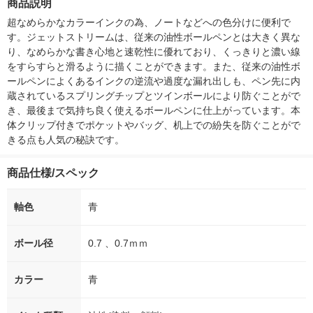
商品説明
超なめらかなカラーインクの為、ノートなどへの色分けに便利で
す。ジェットストリームは、従来の油性ボールペンとは大きく異な
り、なめらかな書き心地と速乾性に優れており、くっきりと濃い線
をすらすらと滑るように描くことができます。また、従来の油性ボ
ールペンによくあるインクの逆流や過度な漏れ出しも、ペン先に内
蔵されているスプリングチップとツインボールにより防ぐことがで
き、最後まで気持ち良く使えるボールペンに仕上がっています。本
体クリップ付きでポケットやバッグ、机上での紛失を防ぐことがで
きる点も人気の秘訣です。
商品仕様/スペック
軸色
青
ボール径
0.7 、0.7ｍｍ
カラー
青