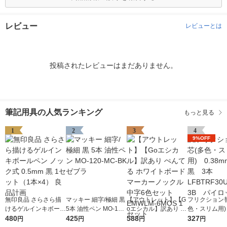
レビュー
レビューとは
投稿されたレビューはまだありません。
筆記用具の人気ランキング
もっと見る
1
2
3
4
9%OFF
無印良品 さらさら描
マッキー 細字/極細 黒
【アウトレット】【G
フリクション
けるゲルインキボール
5本 油性ペン MO-120
oエシカル】訳あり ぺ
色・スリム用) 
ペン ノック式 0.5mm
480
-MC-BK ゼブラ
425
んてる ホワイトボー
588
mm 黒 3本 
327
円
円
円
円