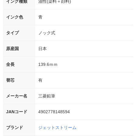
インク種類
油性(染料＋顔料)
インク色
青
タイプ
ノック式
原産国
日本
全長
139.6ｍｍ
替芯
有
メーカー名
三菱鉛筆
JANコード
4902778148594
ブランド
ジェットストリーム