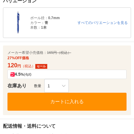
バリエーション
ボール径：
0.7mm
カラー：
青
すべてのバリエーションを見る
本数：
1本
メーカー希望小売価格：
165円（税込）
27%OFF価格
120
円
（税込）
セール
4.5
%
(4pt)
在庫あり
1
数量
カートに入れる
配送情報・送料について