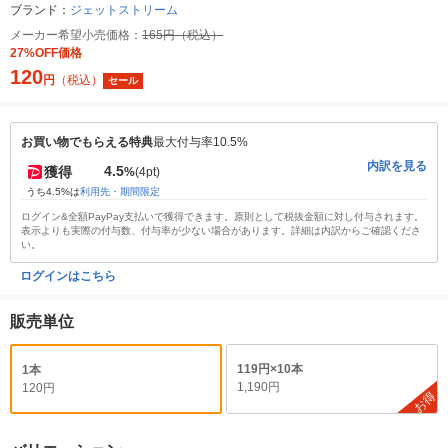
ブランド：
ジェットストリーム
メーカー希望小売価格：
165円（税込）
27%OFF価格
120
円
（税込）
セール
お買い物でもらえる特典
最大付与率10.5%
内訳を見る
4.5
獲得
%
(4pt)
うち4.5%は
利用先・期間限定
ログイン&全額PayPay支払いで獲得できます。原則として税抜金額に対し付与されます。
表示よりも実際の付与数、付与率が少ない場合があります。詳細は内訳からご確認くださ
い。
ログインはこちら
販売単位
119円×10本
1本
1,190円
120円
お得