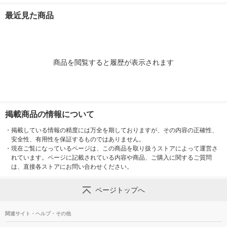
黒 1セット（1本×4）
ドマーカーノックル中
RF30UF-3
良品計画
字6色セット EMWLM-
ット
最近見た商品
6MOS 1セット
商品を閲覧すると履歴が表示されます
掲載商品の情報について
・
掲載している情報の精度には万全を期しておりますが、その内容の正確性、
安全性、有用性を保証するものではありません。
・
現在ご覧になっているページは、この商品を取り扱うストアによって運営さ
れています。ページに記載されている内容や商品、ご購入に関するご質問
は、直接各ストアにお問い合わせください。
ページトップへ
関連サイト・ヘルプ・その他