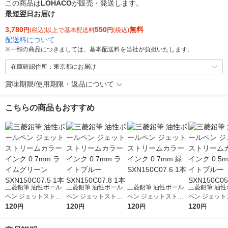
この商品は
LOHACO
が販売・発送します。
最短翌日お届け
3,780
550
無料
円
(税込)以上で基本配送料
円
(税込)
配送料について
※
一部の商品につきましては、基本配送料を当社が負担いたします。
在庫確認住所：東京都にお届け
賞味期限/使用期限・返品について
こちらの商品もおすすめ
三菱鉛筆 油性ボール
三菱鉛筆 油性ボール
三菱鉛筆 油性ボール
三菱鉛筆 油性
ペン ジェットストリ
ペン ジェットストリ
ペン ジェットストリ
ペン ジェット
ームカラーインク 0.7
120
ームカラーインク 0.7
120
ームカラーインク 0.7
120
ームカラーインク
120
円
円
円
円
mm ライムグリーン S
mm ライトブルー SX
mm 緑 SXN150C07.6
mm ライトブル
XN150C07.5 1本
N150C07.8 1本
1本
N150C05.8 1