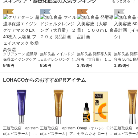
スキンケア・基礎化粧品の人気ランキング
もっと見る
1
2
3
4
クリアターン 超濃厚
無印良品 マイルドジ
無印良品 発酵導入美
無印良品 発酵
保湿エイジングケアマ
ェルクレンジング（大
容液（大容量） １０
容液 50mL 
スクEX 40枚入 大容量
848
容量） ２２０ｇ 良品
850
０ｍＬ 良品計画
3,490
（イチオシ）
1,990
円
円
円
円
フェイスマスク 乾燥
計画
高保湿
LOHACOからのおすすめPRアイテム
正規取扱店 epistem
正規取扱店 epistem
Obagi（オバジ） C25
正規取扱店 ep
e(エピステーム） ス
e(エピステーム）アイ
セラム ネオ ロート製
e(エピステー