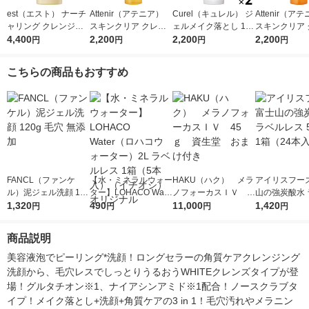
est（エスト） ナーチ
Attenir（アテニア）
Curel（キュレル） ジ
Attenir（ア
ャリング クレンジン
スキンクリア クレン
ェルメイク落とし 130
スキンクリア 
グセラム 180ml
4,400
ズ オイル アロマタイ
2,200
g ×2個 花王 敏感肌
2,200
ズ オイル ア
2,200
円
円
円
円
プ レギュラーボトル
プ ピースフル
175ml
ジ175ml
こちらの商品もおすすめ
FANCL（ファンケ
【水・ミネラルウォー
HAKU（ハク） メラ
アイリスフーズ
ル）泥ジェル洗顔 120
ター】LOHACO Wate
ノフォーカスＩＶ 4
山の強炭酸水 
g 毛穴 無添加
1,320
r（ロハコウォータ
490
5ｇ 資生堂 おまけ
11,000
レス 500ml 1
1,420
円
円
円
円
ー）2L ラベルレス 1
付き
本入）
箱（5本入）（イチオ
商品説明
シ） オリジナル
美容液泡でピーリング*洗顔！ロングセラーの角質ケアクレンジング
洗顔から、毛穴レスでしっとりうるおうWHITEクレンズタイプが登
場！グルタチオン※1、ナイアシンアミド※1配合！ノースクラブタ
イプ！メイク落とし+洗顔+角質ケアの3 in 1！毛穴汚れやメラニン