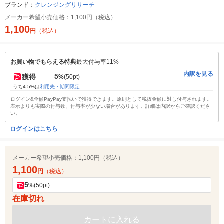
ブランド：
クレンジングリサーチ
メーカー希望小売価格：
1,100円（税込）
1,100
円
（税込）
お買い物でもらえる特典
最大付与率11%
内訳を見る
5
獲得
%
(50pt)
うち4.5%は
利用先・期間限定
ログイン&全額PayPay支払いで獲得できます。原則として税抜金額に対し付与されます。
表示よりも実際の付与数、付与率が少ない場合があります。詳細は内訳からご確認くださ
い。
ログインはこちら
メーカー希望小売価格：
1,100円（税込）
1,100
円
（税込）
5
%
(50pt)
在庫切れ
カートに入れる