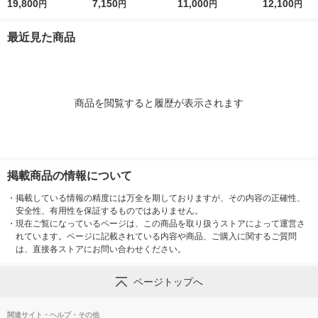
テムサイエンスアイ 1
19,800
パーフェクトショット
7,150
薬
11,000
パーフェクト
12,100
円
円
円
円
8g アイクリーム
b 9g アイクリーム
b 18g ア
最近見た商品
商品を閲覧すると履歴が表示されます
掲載商品の情報について
・
掲載している情報の精度には万全を期しておりますが、その内容の正確性、
安全性、有用性を保証するものではありません。
・
現在ご覧になっているページは、この商品を取り扱うストアによって運営さ
れています。ページに記載されている内容や商品、ご購入に関するご質問
は、直接各ストアにお問い合わせください。
ページトップへ
関連サイト・ヘルプ・その他