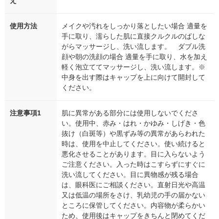
え
使用方法
メイクや汚れをしっかり落としたい場合 適量を
手に取り、濡らした肌に直接クルクルのばしな
がらマッサージし、洗い流します。 ダブル洗
顔や朝の洗顔の場合 適量を手に取り、水を加え
軽く泡立ててマッサージし、洗い流します。※
中身を出す際はキャップを上に向けて開封して
ください。
注意事項1
肌に異常がある部分には使用しないでくださ
い。使用中、赤み・はれ・かゆみ・しげき・色
抜け（白斑等）や黒ずみ等の異常があらわれた
時は、使用を中止してください。使い続けると
悪化させることがあります。目に入らないよう
ご注意ください。入った時はこすらずにすぐに
洗い流してください。目に異物感が残る場合
は、眼科医にご相談ください。直射日光や高温
又は低温の場所をさけ、乳幼児の手の届かない
ところに保管してください。内容物が柔らかい
ため、使用後はキャップをきちんと閉めてくだ