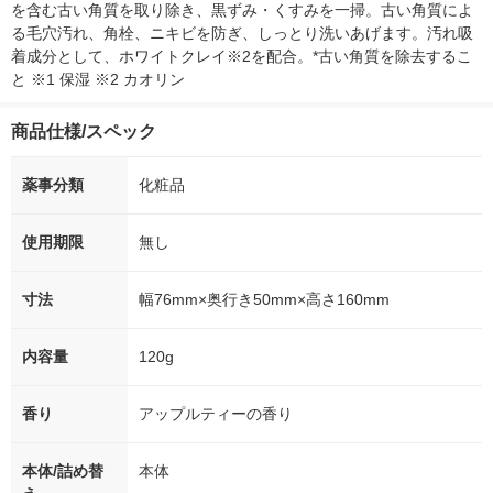
を含む古い角質を取り除き、黒ずみ・くすみを一掃。古い角質によ
る毛穴汚れ、角栓、ニキビを防ぎ、しっとり洗いあげます。汚れ吸
着成分として、ホワイトクレイ※2を配合。*古い角質を除去するこ
と ※1 保湿 ※2 カオリン
商品仕様/スペック
薬事分類
化粧品
使用期限
無し
寸法
幅76mm×奥行き50mm×高さ160mm
内容量
120g
香り
アップルティーの香り
本体/詰め替
本体