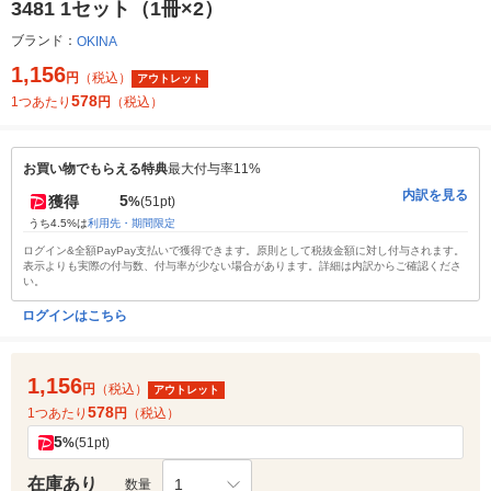
3481 1セット（1冊×2）
ブランド：
OKINA
1,156
円
（税込）
アウトレット
578
1つあたり
円
（税込）
お買い物でもらえる特典
最大付与率11%
内訳を見る
5
獲得
%
(51pt)
うち4.5%は
利用先・期間限定
ログイン&全額PayPay支払いで獲得できます。原則として税抜金額に対し付与されます。
表示よりも実際の付与数、付与率が少ない場合があります。詳細は内訳からご確認くださ
い。
ログインはこちら
1,156
円
（税込）
アウトレット
578
1つあたり
円
（税込）
5
%
(51pt)
在庫あり
1
数量