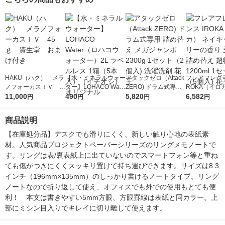
HAKU（ハク） メラ
【水・ミネラルウォー
アタックゼロ（Attack
フレアフレグラ
ノフォーカスＩＶ 4
ター】LOHACO Wate
ZERO) ドラム式専用
ROKA（イロ
5ｇ 資生堂 おまけ
11,000
r（ロハコウォータ
490
詰め替え メガジャン
5,820
イキッドリリ
6,582
円
円
円
円
付き
ー）2L ラベルレス 1
ボ 2300g 1セット（2
柔軟剤 詰め替
箱（5本入）（イチオ
個入) 洗濯洗剤 花王
大 1200ml 
商品説明
シ） オリジナル
（5個入) 花王
【在庫処分品】デスクでも滑りにくく、新しい触り心地の表紙素
材。人気商品プロジェクトペーパーシリーズのリングメモノートで
す。リングは表/裏表紙上に出ていないのでスマートフォン等と重ね
ても傷がつきにくくスッキリ置けて持ち運びできます。サイズは8.3
インチ（196mm×135mm）のしっかり書けるノートタイプ。リング
ノートなので折り返して使え、オフィスでも外での使用もとても便
利！　本文は書きやすい5mm方眼、方眼罫線は表紙と同カラー。上
部にミシン目入りでキレイに切り離して使えます。