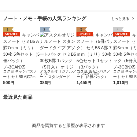
ノート・メモ・手帳の人気ランキング
もっと見る
1
2
3
4
56%OFF
58%OFF
56%OFF
コクヨ キャンパスノ
アスクルオリジナルノ
コクヨ キャンパスノ
コクヨ キャン
ート セミB5 A罫7ｍｍ
ート スタンダードタ
ート（5冊パック） セ
ート セミB5 
（ミリ） 30枚 5色セ
500
イプ アソートパック
386
ミB5 A罫 7ｍｍ（ミ
1,455
（ミリ） 30枚
1,010
円
円
円
円
ット（5冊パック）
セミB5 30枚B罫 1パ
リ）30枚 5色セット 1
ット2パック（
ノ-3CANX5
ック（5冊入） オリジ
セット（3パック）ノ-
2） ノ-3CBN
最近見た商品
ナル
3CANX5
商品を閲覧すると履歴が表示されます