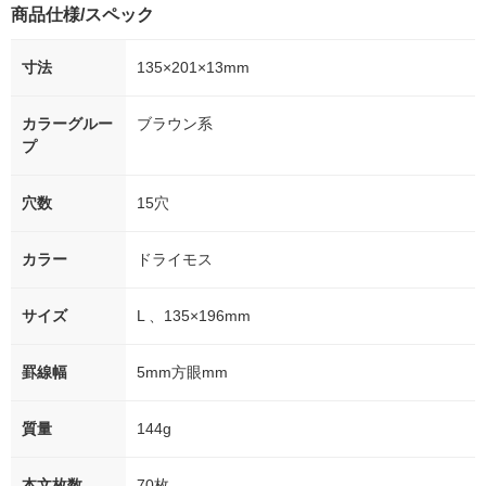
商品仕様/スペック
寸法
135×201×13mm
カラーグルー
ブラウン系
プ
穴数
15穴
カラー
ドライモス
サイズ
L 、135×196mm
罫線幅
5mm方眼mm
質量
144g
本文枚数
70枚