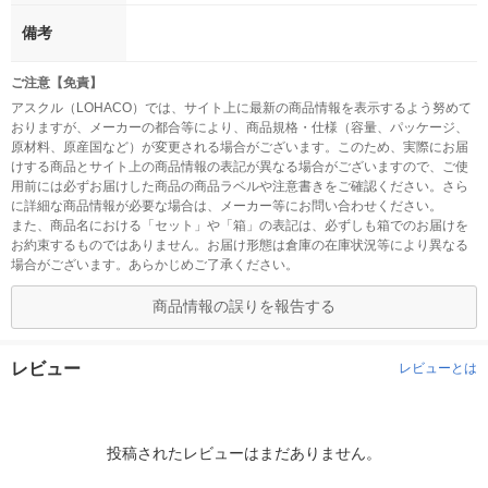
備考
ご注意【免責】
アスクル（LOHACO）では、サイト上に最新の商品情報を表示するよう努めて
おりますが、メーカーの都合等により、商品規格・仕様（容量、パッケージ、
原材料、原産国など）が変更される場合がございます。このため、実際にお届
けする商品とサイト上の商品情報の表記が異なる場合がございますので、ご使
用前には必ずお届けした商品の商品ラベルや注意書きをご確認ください。さら
に詳細な商品情報が必要な場合は、メーカー等にお問い合わせください。
また、商品名における「セット」や「箱」の表記は、必ずしも箱でのお届けを
お約束するものではありません。お届け形態は倉庫の在庫状況等により異なる
場合がございます。あらかじめご了承ください。
商品情報の誤りを報告する
レビュー
レビューとは
投稿されたレビューはまだありません。