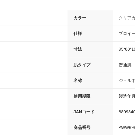
カラー
クリアカ
仕様
プロイ
寸法
95*88*
肌タイプ
普通肌
名称
ジェル
使用期限
製造年月
JANコード
880984
商品番号
AWW69