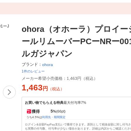
ohora（オホーラ）プロイ
ールリムーバーPCーNRー001
ルガジャパン
ブランド：
ohora
1件のレビュー
メーカー希望小売価格：
1,463円（税込）
1,463
円
（税込）
お買い物でもらえる特典
最大付与率7%
5
獲得
%
(66pt)
うち4.5%は
利用先・期間限定
ログイン&全額PayPay支払いで獲得できます。原則として税抜金額に対し付与
も実際の付与数、付与率が少ない場合があります。詳細は内訳からご確認くださ