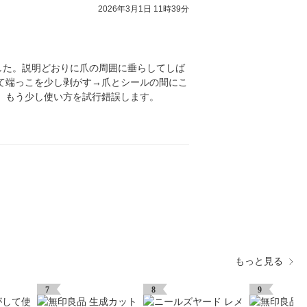
2026年3月1日 11時39分
した。説明どおりに爪の周囲に垂らしてしば
て端っこを少し剥がす→爪とシールの間にこ
 もう少し使い方を試行錯誤します。
もっと見る
7
8
9