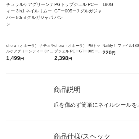
ohora（オホーラ） ナチュラ
ohora（オホーラ） PGトッ
Naility！ ファイル18
ルケアグリーンティー 3in1
プジェル PCーGTー005ーJ
220
円
ネイルリムーバー 50ml グル
グルガジャパン
1,499
2,398
円
円
ガジャパン
商品説明
爪を傷めず簡単にネイルシールをオ
商品仕様/スペック