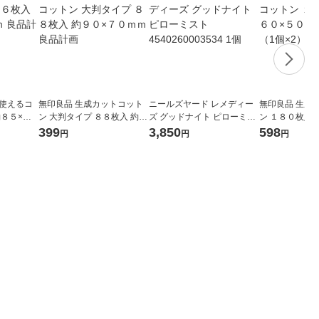
て使えるコ
無印良品 生成カットコット
ニールズヤード レメディー
無印良品 生成
約８５×６
ン 大判タイプ ８８枚入 約９
ズ グッドナイト ピローミス
ン １８０枚入 
０×７０ｍｍ 良品計画
ト 4540260003534 1個
ｍｍ 1セット（
399
3,850
598
円
円
円
計画