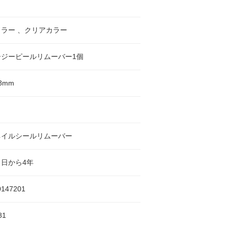
ラー 、クリアカラー
ージーピールリムーバー1個
18mm
ネイルシールリムーバー
日から4年
0147201
81