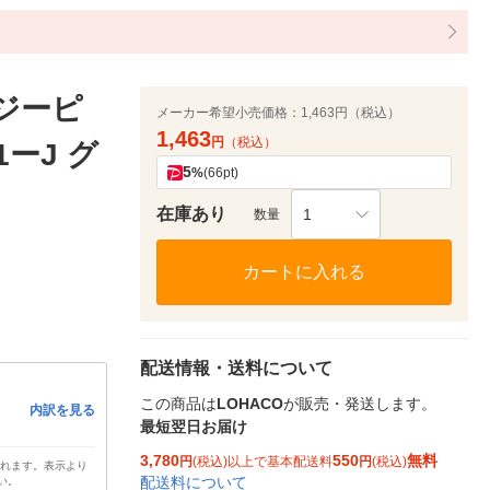
ージーピ
メーカー希望小売価格：
1,463円（税込）
1,463
円
（税込）
ーJ グ
5
%
(66pt)
在庫あり
1
数量
カートに入れる
配送情報・送料について
この商品は
LOHACO
が販売・発送します。
内訳を見る
最短翌日お届け
3,780
550
無料
円
(税込)以上で基本配送料
円
(税込)
されます。表示より
配送料について
い。