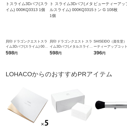
貝印 ドラゴンクエストスラ
貝印 ドラゴンクエスト スラ
SHISEIDO（資生堂）
イム3Dパフ(スライム) 000K
イム3Dパフ(メタルスライ
ーティーアップコットン
Q3313 1個
ム) 000KQ3315 1個
08枚
598
598
396
円
円
円
LOHACOからのおすすめPRアイテム