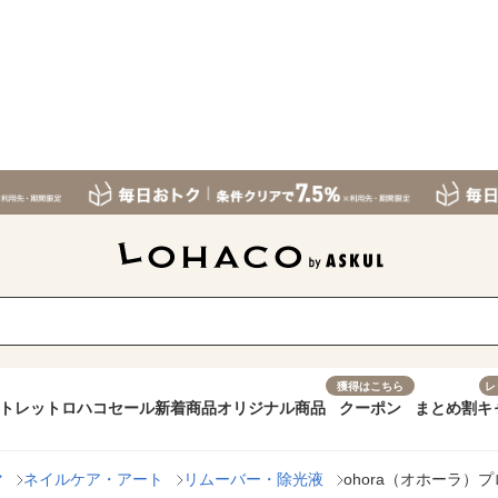
獲得はこちら
レ
トレット
ロハコセール
新着商品
オリジナル商品
クーポン
まとめ割
キ
マ
ネイルケア・アート
リムーバー・除光液
ohora（オホーラ）