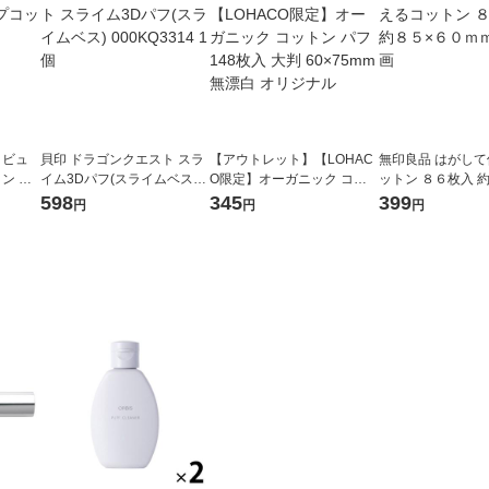
 ビュ
貝印 ドラゴンクエスト スラ
【アウトレット】【LOHAC
無印良品 はがし
 G 1
イム3Dパフ(スライムベス) 0
O限定】オーガニック コッ
ットン ８６枚入 
00KQ3314 1個
トン パフ 148枚入 大判 60×
０ｍｍ 良品計画
598
345
399
円
円
円
75mm 無漂白 オリジナル