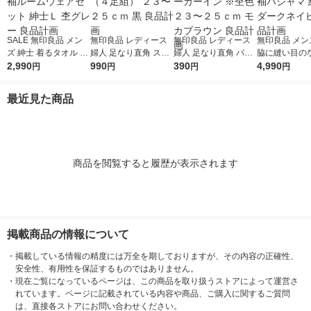
SALE 無印良品 メン
無印良品 レディース
無印良品 レディース
無印良品 メン
ズ 紳士 着るタオル 両
婦人 足なり直角 スニ
婦人 足なり直角 パイ
脇に縫い目のな
面パイル 半袖ルーム
2,990
ーカーイン（４足組）
990
ル編みスニーカーイン
390
重ガーゼ長袖
4,990
円
円
円
円
ウェアセット 紳士Ｌ
２３〜２５ｃｍ 黒 良
※杢色 ２３〜２５ｃ
紳士Ｌ ダーク
杢グレー 良品計画
品計画
ｍ モカブラウン 良品
ー 良品計画
最近見た商品
計画
商品を閲覧すると履歴が表示されます
掲載商品の情報について
・
掲載している情報の精度には万全を期しておりますが、その内容の正確性、
安全性、有用性を保証するものではありません。
・
現在ご覧になっているページは、この商品を取り扱うストアによって運営さ
れています。ページに記載されている内容や商品、ご購入に関するご質問
は、直接各ストアにお問い合わせください。