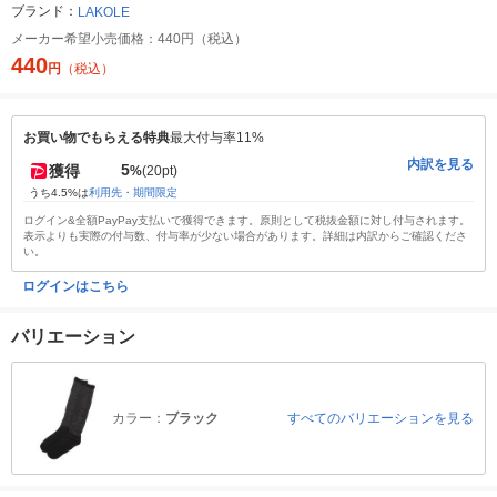
ブランド：
LAKOLE
メーカー希望小売価格：
440円（税込）
440
円
（税込）
お買い物でもらえる特典
最大付与率11%
内訳を見る
5
獲得
%
(20pt)
うち4.5%は
利用先・期間限定
ログイン&全額PayPay支払いで獲得できます。原則として税抜金額に対し付与されます。
表示よりも実際の付与数、付与率が少ない場合があります。詳細は内訳からご確認くださ
い。
ログインはこちら
バリエーション
カラー：
ブラック
すべてのバリエーションを見る