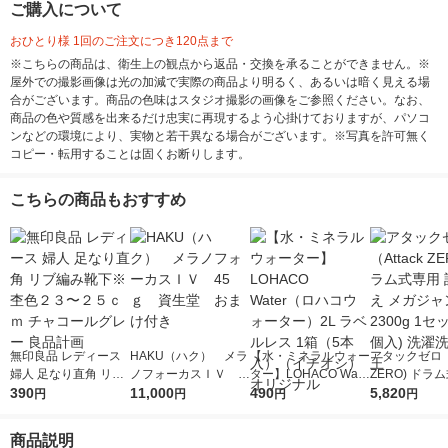
ご購入について
おひとり様 1回のご注文につき120点まで
※こちらの商品は、衛生上の観点から返品・交換を承ることができません。※
屋外での撮影画像は光の加減で実際の商品より明るく、あるいは暗く見える場
合がございます。商品の色味はスタジオ撮影の画像をご参照ください。なお、
商品の色や質感を出来るだけ忠実に再現するよう心掛けておりますが、パソコ
ンなどの環境により、実物と若干異なる場合がございます。※写真を許可無く
コピー・転用することは固くお断りします。
こちらの商品もおすすめ
無印良品 レディース
HAKU（ハク） メラ
【水・ミネラルウォー
アタックゼロ（A
婦人 足なり直角 リブ
ノフォーカスＩＶ 4
ター】LOHACO Wate
ZERO) ドラ
編み靴下※杢色２３〜
390
5ｇ 資生堂 おまけ
11,000
r（ロハコウォータ
490
詰め替え メガ
5,820
円
円
円
円
２５ｃｍ チャコール
付き
ー）2L ラベルレス 1
ボ 2300g 1
グレー 良品計画
箱（5本入）（イチオ
個入) 洗濯洗剤
商品説明
シ） オリジナル