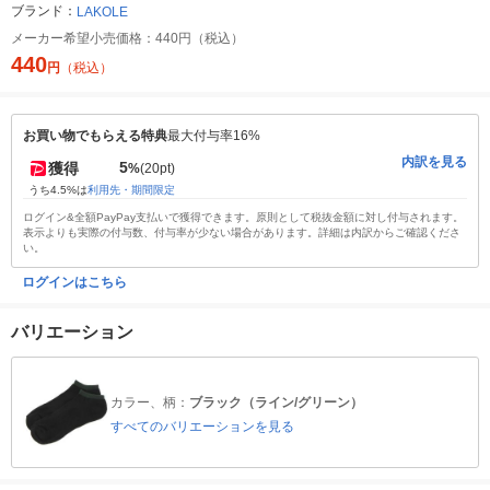
ブランド：
LAKOLE
メーカー希望小売価格：
440円（税込）
440
円
（税込）
お買い物でもらえる特典
最大付与率16%
内訳を見る
5
獲得
%
(20pt)
うち4.5%は
利用先・期間限定
ログイン&全額PayPay支払いで獲得できます。原則として税抜金額に対し付与されます。
表示よりも実際の付与数、付与率が少ない場合があります。詳細は内訳からご確認くださ
い。
ログインはこちら
バリエーション
カラー、柄：
ブラック（ライン/グリーン）
すべてのバリエーションを見る