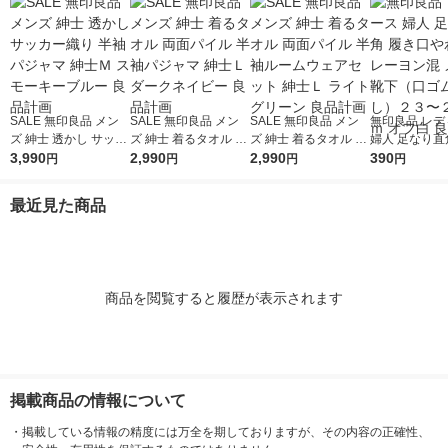
SALE 無印良品 メン
SALE 無印良品 メン
SALE 無印良品 メン
無印良品 レデ
ズ 紳士 透かし サッカ
ズ 紳士 着るタオル 両
ズ 紳士 着るタオル 両
婦人 足なり直
ー織り 半袖パジャマ
3,990
面パイル 半袖パジャ
2,990
面パイル 半袖ルーム
2,990
口やわらか レ
390
円
円
円
円
紳士Ｍ スモーキーブ
マ 紳士Ｌ ダークネイ
ウェアセット 紳士Ｌ
混 メロウ靴下
ルー 良品計画
ビー 良品計画
ライトグリーン 良品
ムなし）２３
最近見た商品
計画
ｍ オフ白 良
商品を閲覧すると履歴が表示されます
掲載商品の情報について
・
掲載している情報の精度には万全を期しておりますが、その内容の正確性、