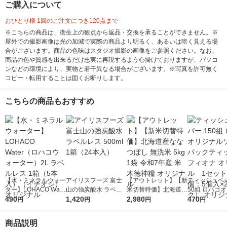
ご購入について
おひとり様 1回のご注文につき120点まで
※こちらの商品は、衛生上の観点から返品・交換を承ることができません。※
屋外での撮影画像は光の加減で実際の商品より明るく、あるいは暗く見える場
合がございます。商品の色味はスタジオ撮影の画像をご参照ください。なお、
商品の色や質感を出来るだけ忠実に再現するよう心掛けておりますが、パソコ
ンなどの環境により、実物と若干異なる場合がございます。※写真を許可無く
コピー・転用することは固くお断りします。
こちらの商品もおすすめ
【水・ミネラルウォー
アイリスフーズ 富士
【アウトレット】【新
ティッシュペー
ター】LOHACO Wate
山の強炭酸水 ラベル
米切替特価】北海道産
50組 ロハコ
r（ロハコウォータ
490
レス 500ml 1箱（24
1,420
ななつぼし 無洗米 5k
2,980
ルソフトパッ
470
円
円
円
円
ー）2L ラベルレス 1
本入）
g 1袋 令和7年産 米 木
シュ フィオナ
箱（5本入）（イチオ
徳神糧 オリジナル
ナル 1セット
商品説明
シ） オリジナル
個：5個入×2