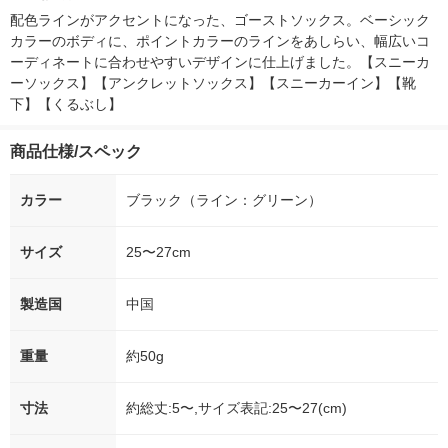
オリジナル
配色ラインがアクセントになった、ゴーストソックス。ベーシック
カラーのボディに、ポイントカラーのラインをあしらい、幅広いコ
ーディネートに合わせやすいデザインに仕上げました。【スニーカ
ーソックス】【アンクレットソックス】【スニーカーイン】【靴
下】【くるぶし】
商品仕様/スペック
カラー
ブラック（ライン：グリーン）
サイズ
25〜27cm
製造国
中国
重量
約50g
寸法
約総丈:5〜,サイズ表記:25〜27(cm)