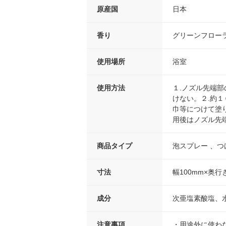
原産国
日本
香り
グリーンフロー
使用場所
浴室
使用方法
１.ノズル先端
けない。２.約
巾等につけて塗
用後はノズル先
商品タイプ
泡スプレー 、つけ
寸法
幅100mm×奥行
成分
次亜塩素酸塩、
注意事項
・用途外に使わ