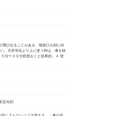
が飛び出ることがある。噴射口を顔に向
ない。天井等目より上に使う時は、液を雑
１５分〜３０分程度おくと効果的。４.使
安定化剤
が目に入らないよう注意する。・液が皮