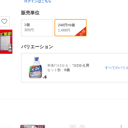
ログインはこちら
販売単位
1個
248円×6個
305円
1,488円
お得
バリエーション
本体/つけかえ：
つけかえ用
すべてのバリ
セット数：
6個