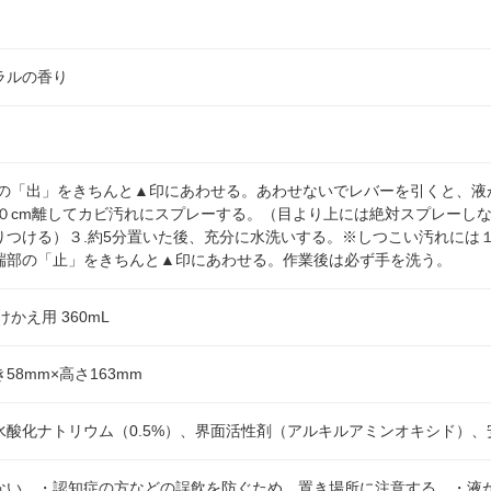
ラルの香り
部の「出」をきちんと▲印にあわせる。あわせないでレバーを引くと、液
１０cm離してカビ汚れにスプレーする。（目より上には絶対スプレーし
りつける）３.約5分置いた後、充分に水洗いする。※しつこい汚れには
端部の「止」をきちんと▲印にあわせる。作業後は必ず手を洗う。
かえ用 360mL
き58mm×高さ163mm
水酸化ナトリウム（0.5%）、界面活性剤（アルキルアミンオキシド）、
ない。・認知症の方などの誤飲を防ぐため、置き場所に注意する。・液