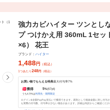
強力カビハイター ツンとし
プ つけかえ用 360mL 1セッ
×6） 花王
ハイター
ブランド：
1,488
円
（税込）
248
1つあたり
円
（税込）
お買い物でもらえる特典
最大付与率7%
5
獲得
%
(67pt)
うち4.5%は
利用先・期間限定
ログイン&全額PayPay支払いで獲得できます。原則として税抜金額に対し付与
も実際の付与数、付与率が少ない場合があります。詳細は内訳からご確認くださ