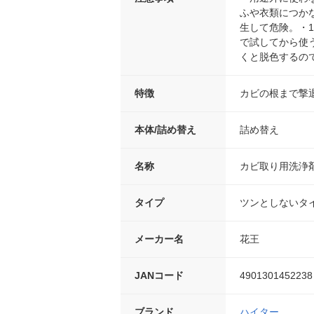
ふや衣類につか
生して危険。・
で試してから使
くと脱色するの
特徴
カビの根まで撃
本体/詰め替え
詰め替え
名称
カビ取り用洗浄
タイプ
ツンとしないタ
メーカー名
花王
JANコード
4901301452238
ブランド
ハイター