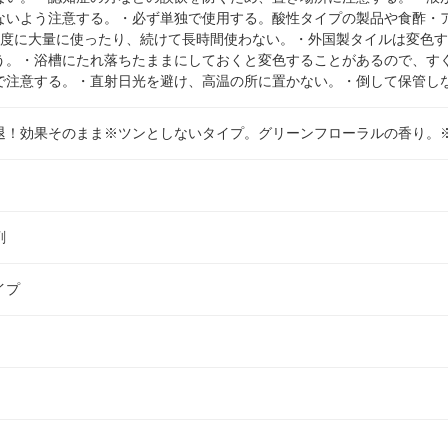
ないよう注意する。・必ず単独で使用する。酸性タイプの製品や食酢・
1度に大量に使ったり、続けて長時間使わない。・外国製タイルは変色
う。・浴槽にたれ落ちたままにしておくと変色することがあるので、す
で注意する。・直射日光を避け、高温の所に置かない。・倒して保管し
退！効果そのまま※ツンとしないタイプ。グリーンフローラルの香り。
剤
イプ