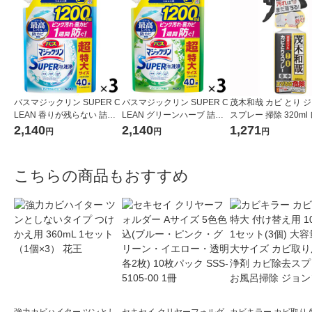
バスマジックリン SUPER C
バスマジックリン SUPER C
茂木和哉 カビ とり 
LEAN 香りが残らない 詰め
LEAN グリーンハーブ 詰め
スプレー 掃除 320ml
替え 超特大 1200ml 1セット
替え 超特大 1200ml 1セット
2,140
2,140
1,271
円
円
円
（3個） 花王
（3個） 花王
こちらの商品もおすすめ
強力カビハイター ツンとし
セキセイ クリヤーフォルダ
カビキラー カビ取り 