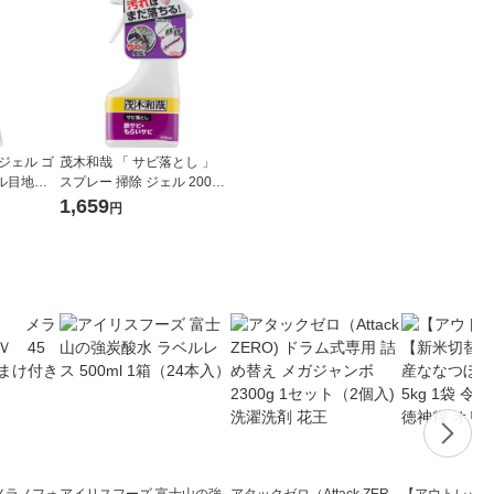
ジェル ゴ
茂木和哉 「 サビ落とし 」
目地用 2
スプレー 掃除 ジェル 200ml
低臭タイプ レック
1,659
円
メラノフォ
アイリスフーズ 富士山の強
アタックゼロ（Attack ZER
【アウトレット