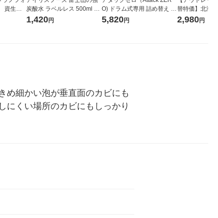
 資生
炭酸水 ラベルレス 500ml 1
O) ドラム式専用 詰め替え メ
替特価】北海道
箱（24本入）
ガジャンボ 2300g 1セット
し 無洗米 5kg
1,420
5,820
2,980
円
円
円
（2個入) 洗濯洗剤 花王
米 木徳神糧 オ
きめ細かい泡が垂直面のカビにも
しにくい場所のカビにもしっかり