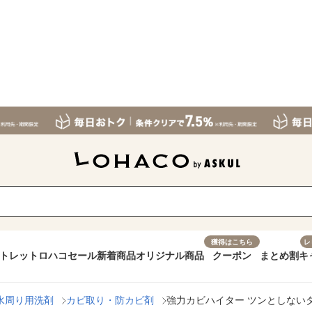
獲得はこちら
レ
トレット
ロハコセール
新着商品
オリジナル商品
クーポン
まとめ割
キ
水周り用洗剤
カビ取り・防カビ剤
強力カビハイター ツンとしないタイ