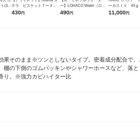
ト(3
テラ ビスケットＴー３
ー】LOHACO Water（ロハ
ーカスＩＶ 45ｇ
 カビ
（５パック） 1個 エヌアイ
コウォーター）2L ラベルレ
堂 おまけ付き
430
490
11,000
円
円
円
去スプ
エスフーズサービス
ス 1箱（5本入）（イチオ
ンソン
シ） オリジナル
効果そのまま※ツンとしないタイプ。密着成分配合で、
、棚の下側のゴムパッキンやシャワーホースなど、落と
香り。※強力カビハイター比