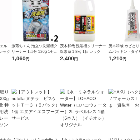
ジェル
激落ちくん 泡立つ洗濯槽ク
茂木和哉 洗濯槽クリーナー
茂木和哉 カビとり
 レック
リーナー 1回分 120g 1セッ
塩素系 1.8kg 1個 レック
ムパッキン・タイル
ト（2個） レック
00g 1個 レック
1,060
2,400
1,210
円
円
円
特大 付
【アウトレット】nutella ヌ
【水・ミネラルウォータ
HAKU（ハク） 