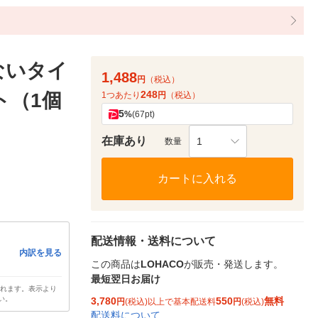
ないタイ
1,488
円
（税込）
248
ト（1個
1つあたり
円
（税込）
5
%
(67pt)
在庫あり
1
数量
カートに入れる
配送情報・送料について
内訳を見る
この商品は
LOHACO
が販売・発送します。
最短翌日お届け
されます。表示より
い。
3,780
550
無料
円
(税込)以上で基本配送料
円
(税込)
配送料について