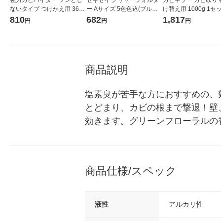
ないタイプ つけかえ用 360
ー Aサイズ 5色色込(ブル
け替え用 1000g 1セッ
mL 1セット（1個×3） 花王
ー・ピンク・グリーン・イ
個) 大容量 特大サイズ
810
682
1,817
円
円
円
エロー・透明各2枚) 10枚パ
取り用洗浄剤 カビ除
ック SSS-5105-00 1冊
レー お風呂掃除 ジョ
商品説明
塩素臭が苦手な方におすすめの、
とどまり、カビの根まで撃退！壁
効きます。グリーンフローラルの
商品仕様/スペック
液性
アルカリ性