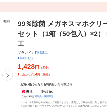
99％除菌 メガネスマホクリー
セット（1箱（50包入）×2）
工
昭和紙工
ブランド：
1件のレビュー
1,428
円
（税込）
714
1つあたり
円
（税込）
お買い物でもらえる特典
最大付与率16%
5
獲得
%
(64pt)
うち4.5%は
利用先・期間限定
ログイン&全額PayPay支払いで獲得できます。原則として税抜金額に対し付与
も実際の付与数、付与率が少ない場合があります。詳細は内訳からご確認くださ