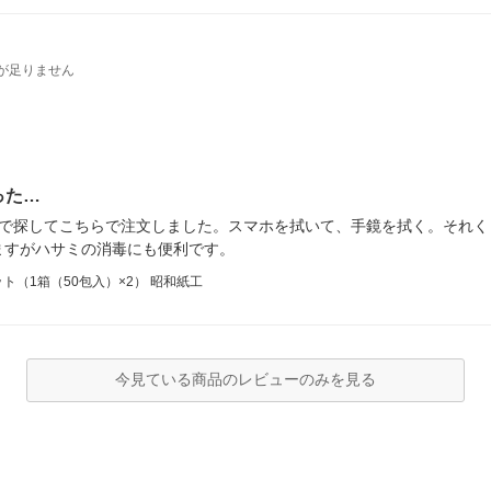
が足りません
った…
ので探してこちらで注文しました。スマホを拭いて、手鏡を拭く。それく
ますがハサミの消毒にも便利です。
ト（1箱（50包入）×2） 昭和紙工
今見ている商品のレビューのみを見る