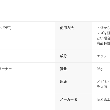
/PET)
使用方法
・袋か
ンズを
どい場
商品特
成分
エタノ
リーナー
質量
93g
用途
メガネ
ラス面
メーカー名
昭和紙