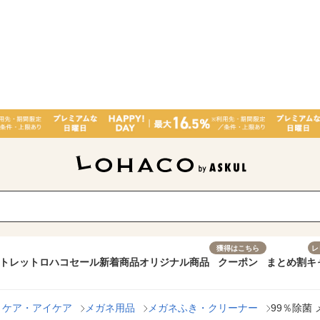
獲得はこちら
レ
トレット
ロハコセール
新着商品
オリジナル商品
クーポン
まとめ割
キ
トケア・アイケア
メガネ用品
メガネふき・クリーナー
99％除菌