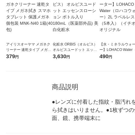
アイリスオーヤマ メガネク
化粧水 ORBIS（オルビス）
【水・ミネラルウォ
リーナー 速乾タイプ メガネ
オルビスユードット エッセ
ー】LOHACO Wate
拭き スマホ タブレット 保護
ンスローション ボトル入り
コウォーター）2L ラ
379
3,630
490
円
円
円
メガネ 個包装 MNK-N40 1箱
180mL（医薬部外品) 美白化
ス 1箱（5本入）（イ
(40包)
粧水
シ） オリジナル
商品説明
●レンズに付着した指紋・脂汚れ
ら拭きはいりません。●1枚ずつ
面、鏡、携帯端末に