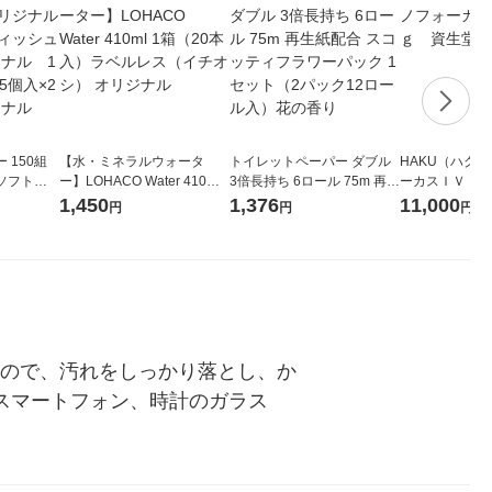
 150組
【水・ミネラルウォータ
トイレットペーパー ダブル
HAKU（ハク
ソフトパ
ー】LOHACO Water 410ml
3倍長持ち 6ロール 75m 再生
ーカスＩＶ 4
ィオナ オ
1箱（20本入）ラベルレス
紙配合 スコッティフラワー
堂 おまけ付き
1,450
1,376
11,000
円
円
円
（10個：
（イチオシ） オリジナル
パック 1セット（2パック12
 オリジナ
ロール入）花の香り
なので、汚れをしっかり落とし、か
スマートフォン、時計のガラス