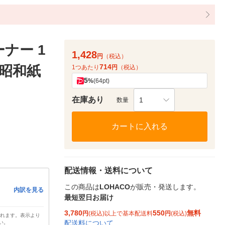
ナー 1
1,428
円
（税込）
714
 昭和紙
1つあたり
円
（税込）
5
%
(64pt)
在庫あり
1
数量
カートに入れる
配送情報・送料について
この商品は
LOHACO
が販売・発送します。
内訳を見る
最短翌日お届け
3,780
550
無料
円
(税込)以上で基本配送料
円
(税込)
されます。表示より
配送料について
い。