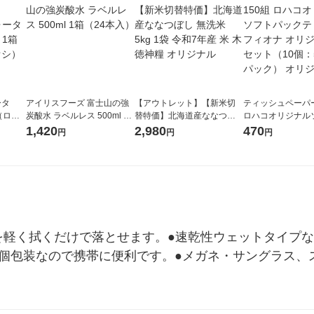
ータ
アイリスフーズ 富士山の強
【アウトレット】【新米切
ティッシュペーパー
r（ロハ
炭酸水 ラベルレス 500ml 1
替特価】北海道産ななつぼ
ロハコオリジナル
ベルレ
箱（24本入）
し 無洗米 5kg 1袋 令和7年産
ックティッシュ フ
1,420
2,980
470
円
円
円
チオ
米 木徳神糧 オリジナル
リジナル 1セット
5個入×2パック）
ル
を軽く拭くだけで落とせます。●速乾性ウェットタイプ
の個包装なので携帯に便利です。●メガネ・サングラス、