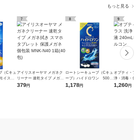
もっと見る
7
8
9
ブ（Cキュ
アイリスオーヤマ メガネク
ロートシーキューブ（Cキュ
オプティ・フリ
リーナー 速乾タイプ メガネ
ーブ）ハイドロワン 500ml
浄・消毒・保存液
コンタクト
拭き スマホ タブレット 保護
ロート製薬 コンタク
本入 日本アル
379
1,178
1,260
円
円
円
存液 ロー
メガネ 個包装 MNK-N40 1箱
ト用洗浄・消毒・保存液
(40包)