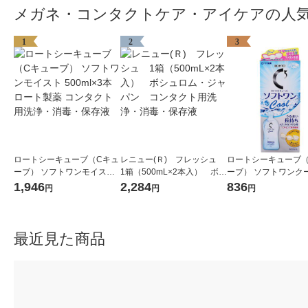
メガネ・コンタクトケア・アイケアの人
1
2
3
ロートシーキューブ（Cキュ
レニュー(Ｒ) フレッシュ
ロートシーキューブ（
ーブ） ソフトワンモイスト
1箱（500mL×2本入） ボシ
ーブ） ソフトワンクールa
500ml×3本 ロート製薬 コン
ュロム・ジャパン コンタ
ソフトレンズ用消毒
1,946
2,284
836
円
円
円
タクト用洗浄・消毒・保存
クト用洗浄・消毒・保存液
本（500mL）コンタ
液
洗浄・消毒・保存液
ト製薬
最近見た商品