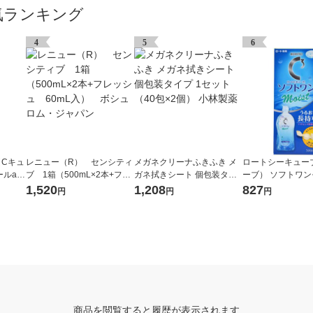
気ランキング
4
5
6
Cキュ
レニュー（R） センシティ
メガネクリーナふきふき メ
ロートシーキュー
ブ 1箱（500mL×2本+フレ
ガネ拭きシート 個包装タイ
ーブ） ソフトワンモイストa
液 1
ッシュ 60mL入） ボシュ
プ 1セット（40包×2個） 小
1本（500mL） 
1,520
1,208
827
円
円
円
クト用
ロム・ジャパン
林製薬
用洗浄・消毒・保
 ロー
ト製薬
商品を閲覧すると履歴が表示されます