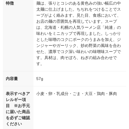
特徴
麺は、張りとコシのある黄色みの強い幅広の中
太麺に仕上げました。ちぢれをつけることでス
ープがよく絡みます。見た目、食感において、
お店の麺の雰囲気を再現しています。スープ
は、北海道・札幌の人気ラーメン店「純連」の
味わいをミニカップで再現しました。しっかり
とした味噌のコクにポークのうまみを加え、ジ
ンジャーやガーリック、炒め野菜の風味を合わ
せた、濃厚でコク深い味わいの味噌味スープで
す。具材は、肉そぼろ、ねぎの組み合わせで
す。
内容量
57g
表示すべきア
小麦・卵・乳成分・ごま・大豆・鶏肉・豚肉
レルギー項
目 ※お手元
に届いた商品
を必ずご確認
ください