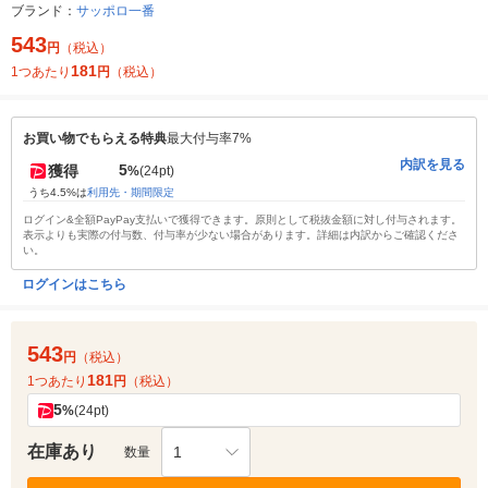
ブランド：
サッポロ一番
543
円
（税込）
181
1つあたり
円
（税込）
お買い物でもらえる特典
最大付与率7%
内訳を見る
5
獲得
%
(24pt)
うち4.5%は
利用先・期間限定
ログイン&全額PayPay支払いで獲得できます。原則として税抜金額に対し付与されます。
表示よりも実際の付与数、付与率が少ない場合があります。詳細は内訳からご確認くださ
い。
ログインはこちら
543
円
（税込）
181
1つあたり
円
（税込）
5
%
(24pt)
在庫あり
1
数量