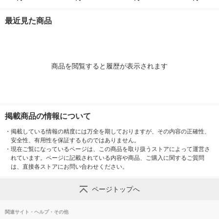
mm チャック付結束タ
ック付結束タイプ (50
ク付結束 400g 1個 日
んぱくタイプ 1
イプ （400g） ×1個
0g) ×1個
清製粉ウェルナ パス
300g ×1個
最近見た商品
タ
商品を閲覧すると履歴が表示されます
掲載商品の情報について
・
掲載している情報の精度には万全を期しておりますが、その内容の正確性、
安全性、有用性を保証するものではありません。
・
現在ご覧になっているページは、この商品を取り扱うストアによって運営さ
れています。ページに記載されている内容や商品、ご購入に関するご質問
は、直接各ストアにお問い合わせください。
ページトップへ
関連サイト・ヘルプ・その他