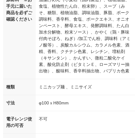
手元に届いた
食塩、植物性たん白、粉末卵）、スープ（み
商品を必ずご
そ、糖類、植物油脂、調味油脂、豚脂、ポーク
確認ください
調味料、香辛料、食塩、ポークエキス、オニオ
ンペースト、酵母エキス、発酵調味料、たん白
加水分解物、粉末ソース）、かやく（鶏・豚味
付肉そぼろ、ねぎ）/加工でん粉、調味料（アミ
ノ酸等）、炭酸カルシウム、カラメル色素、酒
精、香料、クチナシ色素、レシチン、増粘剤
（キサンタン）、かんすい、微粒二酸化ケイ
素、酸化防止剤（ビタミンＥ、ローズマリー抽
出物）、酸味料、香辛料抽出物、パプリカ色素
種類
ミニカップ麺 、ミニサイズ
寸法
φ100ｘH80mm
電子レンジ使
不可
用の可否