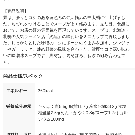
【商品説明】

麺は、張りとコシのある黄色みの強い幅広の中太麺に仕上げまし
た。ちぢれをつけることでスープがよく絡みます。見た目、食感に
おいて、お店の麺の雰囲気を再現しています。スープは、北海道・
札幌の人気ラーメン店「純連」の味わいをミニカップで再現しまし
た。しっかりとした味噌のコクにポークのうまみを加え、ジンジャ
ーやガーリック、炒め野菜の風味を合わせた、濃厚でコク深い味わ
いの味噌味スープです。具材は、肉そぼろ、ねぎの組み合わせで
す。
商品仕様/スペック
エネルギー
260kcal
栄養成分表示
たんぱく質5.5g 脂質11.7g 炭水化物33.2g 食塩
相当量2.5g(めん・かやく0.8g/スープ1.7g) カル
シウム100mg
原材料 ※お
油揚げめん（小麦粉（国内製造）、植物油脂、