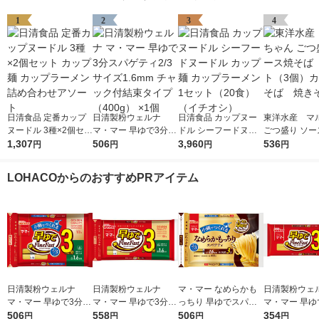
1
2
3
4
日清食品 定番カップ
日清製粉ウェルナ
日清食品 カップヌー
東洋水産 マ
ヌードル 3種×2個セッ
マ・マー 早ゆで3分ス
ドル シーフードヌー
ごつ盛り ソー
ト カップ麺 カップラ
1,307
パゲティ2/3サイズ1.6
506
ドル カップ麺 カップ
3,960
ば 1セット（
536
円
円
円
円
ーメン 詰め合わせア
mm チャック付結束タ
ラーメン 1セット（20
カップ焼そば
ソート
イプ （400g） ×1個
食）（イチオシ）
ば
LOHACOからのおすすめPRアイテム
日清製粉ウェルナ
日清製粉ウェルナ
マ・マー なめらかも
日清製粉ウェ
マ・マー 早ゆで3分ス
マ・マー 早ゆで3分ス
っちり 早ゆでスパゲ
マ・マー 早ゆ
パゲティ2/3サイズ1.6
506
パゲティ 1.6mm チャ
558
ティ 2/3サイズ チャッ
506
ゲティ FineFa
354
円
円
円
円