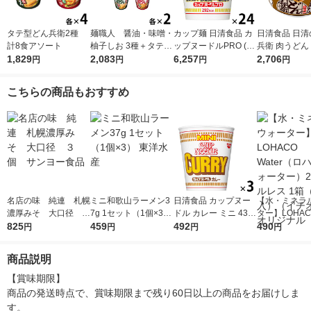
タテ型どん兵衛2種
麺職人 醤油・味噌・
カップ麺 日清食品 カ
日清食品 日清
計8食アソート
柚子しお 3種＋タテ型
ップヌードルPRO (プ
兵衛 肉うどん
1,829
どん兵衛2種 各2食
2,083
ロ) 高たんぱく＆低糖
6,257
麺 カップうど
2,706
円
円
円
円
（計10食）セット
質さらに塩分控えめ 1
ット（12食）
セット（1個×24） ラ
オシ）
こちらの商品もおすすめ
ーメン
名店の味 純連 札幌
ミニ和歌山ラーメン3
日清食品 カップヌー
【水・ミネラ
濃厚みそ 大口径 ３
7g 1セット（1個×3）
ドル カレー ミニ 43g
ター】LOHACO
個 サンヨー食品
825
東洋水産
459
カップ麺ミニ カップ
492
r（ロハコウォ
490
円
円
円
円
ラーメン カップスー
ー）2L ラベル
プ 1セット（3食）
箱（5本入）
商品説明
シ） オリジナ
【賞味期限】

商品の発送時点で、賞味期限まで残り60日以上の商品をお届けしま
す。
