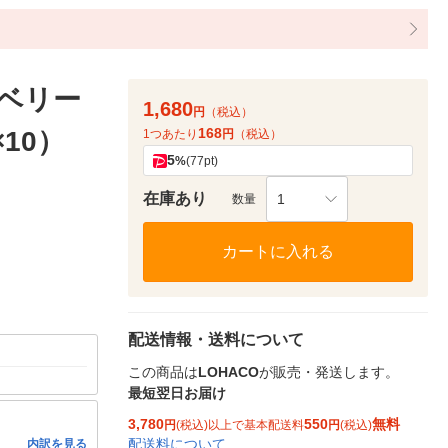
ベリー
1,680
円
（税込）
168
10）
1つあたり
円
（税込）
5
%
(77pt)
在庫あり
1
数量
カートに入れる
配送情報・送料について
この商品は
LOHACO
が販売・発送します。
最短翌日お届け
3,780
550
無料
円
(税込)以上で基本配送料
円
(税込)
配送料について
内訳を見る