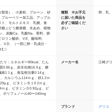
コ製造）、小麦粉、プルーン、砂
種類 ※お手元
卵、乳
、ブルーベリー加工品、アップル
に届いた商品を
スト、モルトエキス、乳糖、食
必ずご確認くだ
果糖ぶどう糖液糖、水あめ、植物
さい
ン、炭酸Ca、乳酸Na、香料、膨
ロリン酸鉄、V.E、酸味料、
V.B1、V.D、（一部に卵・乳成分・
含む）
あたり：エネルギー80kcal、たん
メーカー名
江崎グ
質0.86ｇ、炭水化物16.9ｇ、糖
繊維1.1ｇ、食塩相当量0.14ｇ、
、カルシウム114ｍｇ、鉄1.2ｍ
29μｇ、ビタミンＢ１0.2ｍｇ、
4ｍｇ、ビタミンＤ0.92μｇ、ビ
、ポリフェノール40〜140mg
ブランド
グリコ