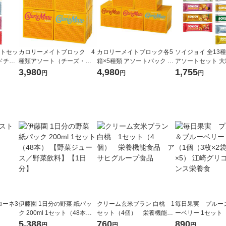
ートセッ
カロリーメイトブロック 4
カロリーメイトブロック各5
ソイジョイ 全13
ドチー
種類アソート（チーズ・チ
箱×5種類 アソートパック 25
アソートセット 
トチョ
ョコ・メープル・バニラ×各
箱入【アスクル・LOHACO
3,980
4,980
1,755
円
円
円
イモ・
5箱） 20 箱 大塚製薬 栄
限定】大塚製薬 オリジナル
1本)
養補助食品
トローネ3
伊藤園 1日分の野菜 紙パッ
クリーム玄米ブラン 白桃 1
毎日果実 プルー
ク 200ml 1セット（48本）
セット（4個） 栄養機能食
ーベリー 1セット
【野菜ジュース／野菜飲
品 アサヒグループ食品
枚×2袋入）×5） 
5,388
760
890
円
円
円