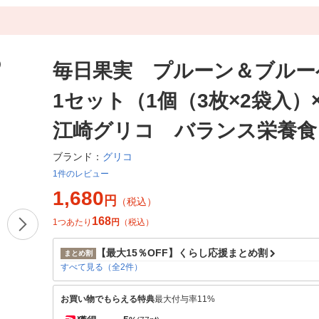
毎日果実 プルーン＆ブルー
1セット（1個（3枚×2袋入）×
江崎グリコ バランス栄養食
グリコ
ブランド：
1件のレビュー
1,680
円
（税込）
168
1つあたり
円
（税込）
【最大15％OFF】くらし応援まとめ割
まとめ割
すべて見る（全2件）
お買い物でもらえる特典
最大付与率11%