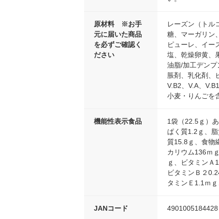
原材料 ※お手
レーズン（トル
元に届いた商品
糖、マーガリン
を必ずご確認く
ピューレ、イー
ださい
塩、乾燥卵黄、
油脂/加工デンプ
脹剤、乳化剤、ピ
V.B2、V.A、
小麦・りんごを
機能性表示食品
1袋（22.5ｇ）
ぱく質1.2ｇ、脂
質15.8ｇ、食物
カリウム136ｍｇ
ｇ、ビタミンＡ1
ビタミンＢ２0.2
タミンＥ1.1ｍｇ
JANコード
4901005184428