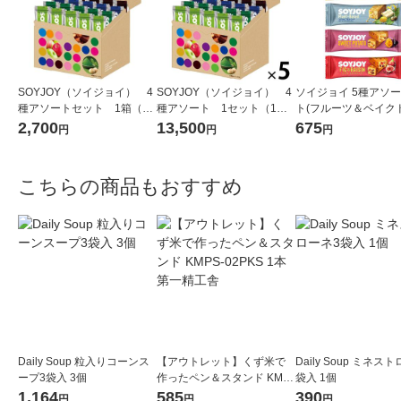
SOYJOY（ソイジョイ） 4
SOYJOY（ソイジョイ） 4
ソイジョイ 5種アソ
種アソートセット 1箱（20
種アソート 1セット（1箱
ト(フルーツ＆ベイク
本入） 大塚製薬
（20本入）×5） 大塚製薬
ズ・バナナ・ホワイ
2,700
13,500
675
円
円
円
コ＆レモン・サツマ
イチジク＆レーズン 各
こちらの商品もおすすめ
Daily Soup 粒入りコーンス
【アウトレット】くず米で
Daily Soup ミネス
ープ3袋入 3個
作ったペン＆スタンド KMP
袋入 1個
S-02PKS 1本 第一精工舎
1,164
585
390
円
円
円