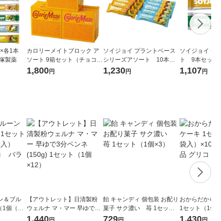
種×各1本
カロリーメイトブロック ア
ソイジョイ プラントベース
ソイジョイ ナ
大塚製薬
ソート 9箱セット（チョコレ
シリーズアソート 10本セ
ト 9本セット
ート・メープル・バニラ各3
ット(バナナ・ホワイトチョ
＆チョコレート
1,800
1,230
1,107
円
円
円
箱） 大塚製薬 栄養補助
コ＆レモン各5本)大塚製薬
ツ・抹茶＆マカ
食品
栄養補助食品
本）大塚製薬
ン＆ブル
【アウトレット】日清製粉
飴 キャンディ 個包装 お配り
おからだから 
（1個（3
ウェルナ マ・マー 早ゆで3
菓子 サク濃い 苺 1セット
1セット（1個（
江崎グリ
分ペンネ (150g) 1セット（1
（1個×3）
0） 栄養調整食
1,440
729
1,430
円
円
円