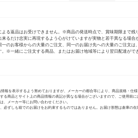
による返品はお受けできません。※商品の発送時点で、賞味期限まで残り
出来るだけ忠実に再現するよう心がけていますが実物と若干異なる場合
同一のお客様からの大量のご注文、同一のお届け先への大量のご注文は
す。※一緒にご注文する商品、またはお届け地域等により翌日配達がで
商品情報を表示するよう努めておりますが、メーカーの都合等により、商品規格・仕
する商品とサイト上の商品情報の表記が異なる場合がございますので、ご使用前に
は、メーカー等にお問い合わせください。
、必ずしも箱でのお届けをお約束するものではありません。お届け形態は倉庫の在