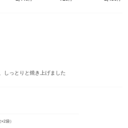
食
個×12）
、しっとりと焼き上げました
枚×2袋）