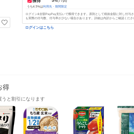
5
獲得
%
(77pt)
うち4.5%は
利用先・期間限定
ログイン&全額PayPay支払いで獲得できます。原則として税抜金額に対し付与
も実際の付与数、付与率が少ない場合があります。詳細は内訳からご確認くださ
ログインはこちら
お得
買うと割引になります