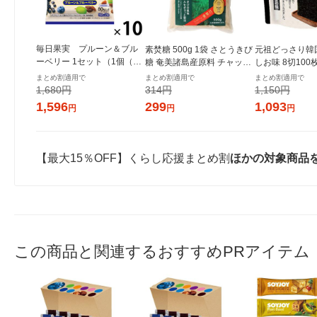
毎日果実 プルーン＆ブル
素焚糖 500g 1袋 さとうきび
元祖どっさり韓
ーベリー 1セット（1個（3
糖 奄美諸島産原料 チャック
しお味 8切100
枚×2袋入）×10） 江崎グリ
付き袋 大東製糖 砂糖
き 1セット（1
まとめ割適用で
まとめ割適用で
まとめ割適用で
コ バランス栄養食
ンジャコー
1,680円
314円
1,150円
1,596
299
1,093
円
円
円
【最大15％OFF】くらし応援まとめ割
ほかの対象商品
この商品と関連するおすすめPRアイテム