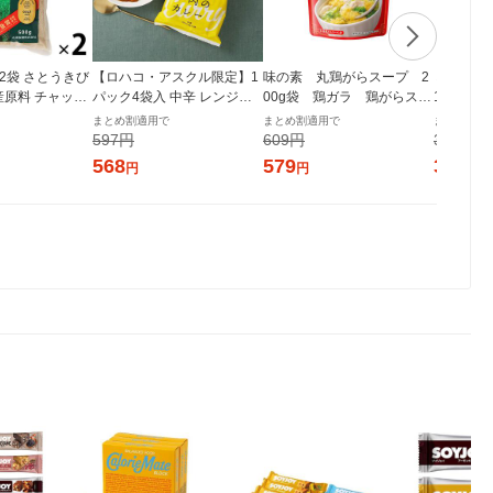
g 2袋 さとうきび
【ロハコ・アスクル限定】1
味の素 丸鶏がらスープ 2
ミツカン 純
産原料 チャック
パック4袋入 中辛 レンジで
00g袋 鶏ガラ 鶏がらスー
1本 国産
付き袋 大東製糖 砂糖
ぱぱっと野菜と牛肉のカレ
プの素
まとめ割適用で
まとめ割適用で
まとめ割適
ー 180g 1個 オリジナル レト
597円
609円
375円
ルト（イチオシ） オリジナ
568
579
357
円
円
円
ル