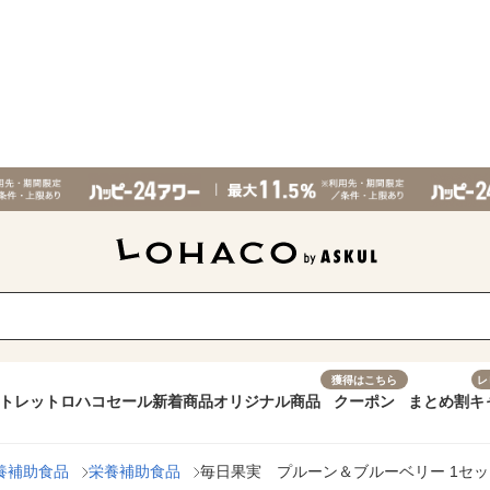
獲得はこちら
レ
トレット
ロハコセール
新着商品
オリジナル商品
クーポン
まとめ割
キ
養補助食品
栄養補助食品
毎日果実 プルーン＆ブルーベリー 1セッ