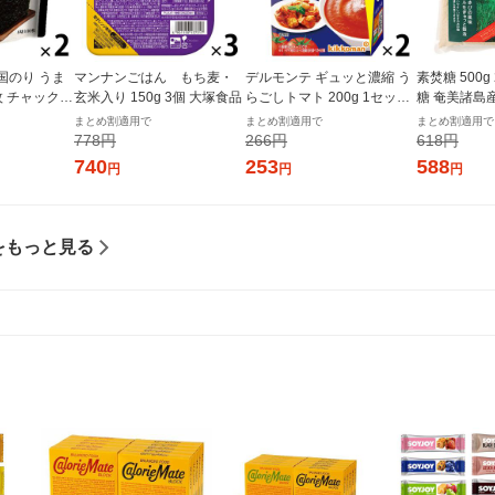
国のり うま
マンナンごはん もち麦・
デルモンテ ギュッと濃縮 う
素焚糖 500
枚 チャック付
玄米入り 150g 3個 大塚食品
らごしトマト 200g 1セット
糖 奄美諸島
個×2）オリオ
（1個×2）キッコーマン 紙
まとめ割適用で
まとめ割適用で
まとめ割適用で
パック
778円
266円
618円
740
253
588
円
円
円
をもっと見る