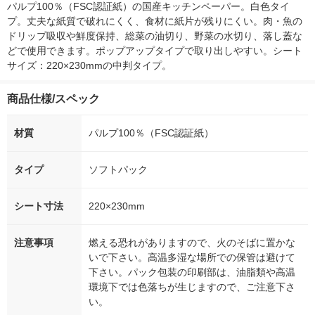
シア 限定
パルプ100％（FSC認証紙）の国産キッチンペーパー。白色タイ
プ。丈夫な紙質で破れにくく、食材に紙片が残りにくい。肉・魚の
ドリップ吸収や鮮度保持、総菜の油切り、野菜の水切り、落し蓋な
どで使用できます。ポップアップタイプで取り出しやすい。シート
サイズ：220×230mmの中判タイプ。
商品仕様/スペック
材質
パルプ100％（FSC認証紙）
タイプ
ソフトパック
シート寸法
220×230mm
注意事項
燃える恐れがありますので、火のそばに置かな
いで下さい。高温多湿な場所での保管は避けて
下さい。パック包装の印刷部は、油脂類や高温
環境下では色落ちが生じますので、ご注意下さ
い。