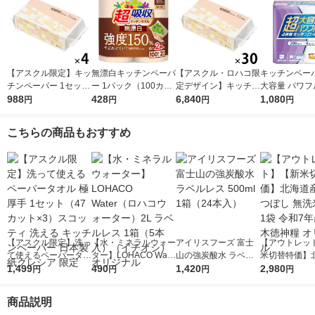
【アスクル限定】キッ
無漂白キッチンペーパ
【アスクル・ロハコ限
キッチンペーパ
チンペーパー 1セット
ー 1パック（100カッ
定デザイン】キッチン
大容量 パワフ
（200組×4）スコッテ
988
ト×2ロール）超吸収
428
ペーパー スコッティ
6,840
巻 キッチンロ
1,080
円
円
円
円
ィ サッとサッと タイ
キッチンタオル エリ
ソフトパック サッと
パック（200
ルデザイン キッチン
エール 大王製紙
サッと タイルデザイ
ロール）
こちらの商品もおすすめ
タオル 日本製紙クレ
ン 200枚×30個 日本
シア 限定
製紙クレシア 限定
【アスクル限定】洗っ
【水・ミネラルウォー
アイリスフーズ 富士
【アウトレッ
て使えるペーパータオ
ター】LOHACO Wate
山の強炭酸水 ラベル
米切替特価】
ル 極厚手 1セット（4
1,499
r（ロハコウォータ
490
レス 500ml 1箱（24
1,420
ななつぼし 無洗
2,980
円
円
円
円
7 カット×3）スコッテ
ー）2L ラベルレス 1
本入）
g 1袋 令和7年
ィ 洗える キッチンペ
箱（5本入）（イチオ
徳神糧 オリジ
商品説明
ーパー 日本製紙クレ
シ） オリジナル