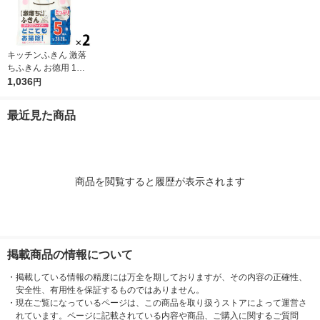
キッチンふきん 激落
ちふきん お徳用 1セ
ット（5枚入×2パッ
1,036
円
ク） レック
最近見た商品
商品を閲覧すると履歴が表示されます
掲載商品の情報について
・
掲載している情報の精度には万全を期しておりますが、その内容の正確性、
安全性、有用性を保証するものではありません。
・
現在ご覧になっているページは、この商品を取り扱うストアによって運営さ
れています。ページに記載されている内容や商品、ご購入に関するご質問