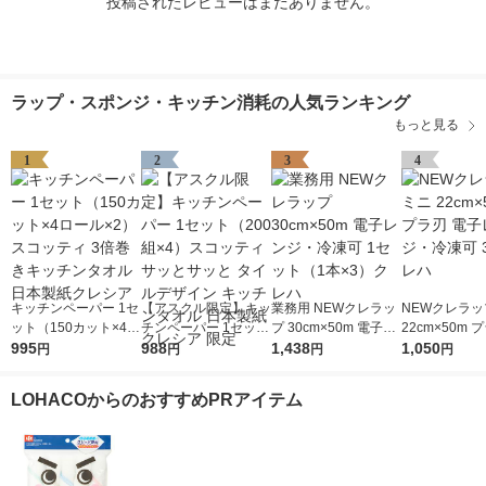
投稿されたレビューはまだありません。
ラップ・スポンジ・キッチン消耗の人気ランキング
もっと見る
1
2
3
4
キッチンペーパー 1セ
【アスクル限定】キッ
業務用 NEWクレラッ
NEWクレラッ
ット（150カット×4ロ
チンペーパー 1セット
プ 30cm×50m 電子レ
22cm×50m 
ール×2） スコッティ
995
（200組×4）スコッテ
988
ンジ・冷凍可 1セット
1,438
子レンジ・冷凍
1,050
円
円
円
円
3倍巻きキッチンタオ
ィ サッとサッと タイ
（1本×3）クレハ
クレハ
ル 日本製紙クレシア
ルデザイン キッチン
LOHACOからのおすすめPRアイテム
タオル 日本製紙クレ
シア 限定