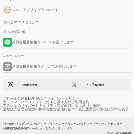
ロハコアプリをダウンロード
ロハコアプリについて
ロハコ公式LINE
お得な最新情報をLINEでお届けします
ニュースレター
お得な最新情報をメールでお届けします
Instagram
X（旧Twitter）
ご利用上の注意
LOHACOプライバシーポリシー
カスタマーハラスメントに対する基本方針
ご利用規約
アスクルのサイバーセキュリティ
特定商取引法に基づく表記
酒類販売管理者標識の掲示
古物営業法に基づく表記
医薬品の販売に関する表示
Yahoo!ショッピング
LINEヤフープライバシーポリシー
LINEヤフープライバシーセンター
利用規約
免責事項
Yahoo!ショッピングガイドライン
© LY Corporation