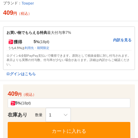
ブランド：
Towper
409
円
（税込）
お買い物でもらえる特典
最大付与率7%
内訳を見る
5
獲得
%
(18pt)
うち4.5%は
利用先・期間限定
ログイン&全額PayPay支払いで獲得できます。原則として税抜金額に対し付与されます。
表示よりも実際の付与数、付与率が少ない場合があります。詳細は内訳からご確認くださ
い。
ログインはこちら
409
円
（税込）
5
%
(18pt)
在庫あり
1
数量
カートに入れる