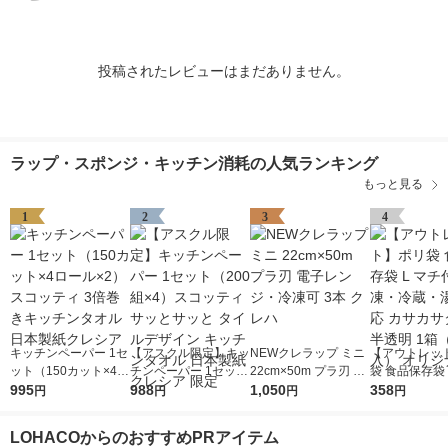
投稿されたレビューはまだありません。
ラップ・スポンジ・キッチン消耗の人気ランキング
もっと見る
1
2
3
4
キッチンペーパー 1セ
【アスクル限定】キッ
NEWクレラップ ミニ
【アウトレッ
ット（150カット×4ロ
チンペーパー 1セット
22cm×50m プラ刃 電
袋 食品保存袋 
ール×2） スコッティ
995
（200組×4）スコッテ
988
子レンジ・冷凍可 3本
1,050
付 冷凍・冷蔵
358
円
円
円
円
3倍巻きキッチンタオ
ィ サッとサッと タイ
クレハ
対応 カサカサ
ル 日本製紙クレシア
ルデザイン キッチン
半透明 1箱（1
LOHACOからのおすすめPRアイテム
タオル 日本製紙クレ
入） オリジナ