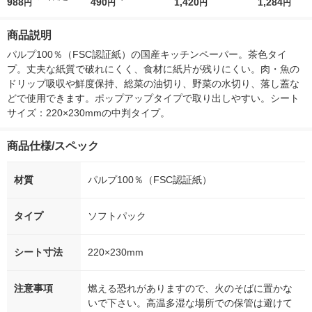
（200組×4）スコッテ
988
r（ロハコウォータ
490
レス 500ml 1箱（24
1,420
ウ） by BLAC
1,284
円
円
円
円
ィ サッとサッと タイ
ー）2L ラベルレス 1
本入）
00ml 1セッ
ルデザイン キッチン
箱（5本入）（イチオ
商品説明
タオル 日本製紙クレ
シ） オリジナル
シア 限定
パルプ100％（FSC認証紙）の国産キッチンペーパー。茶色タイ
プ。丈夫な紙質で破れにくく、食材に紙片が残りにくい。肉・魚の
ドリップ吸収や鮮度保持、総菜の油切り、野菜の水切り、落し蓋な
どで使用できます。ポップアップタイプで取り出しやすい。シート
サイズ：220×230mmの中判タイプ。
商品仕様/スペック
材質
パルプ100％（FSC認証紙）
タイプ
ソフトパック
シート寸法
220×230mm
注意事項
燃える恐れがありますので、火のそばに置かな
いで下さい。高温多湿な場所での保管は避けて