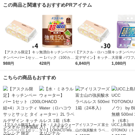
この商品と関連するおすすめPRアイテム
【アスクル限定】キッ
無漂白キッチンペーパ
【アスクル・ロハコ限
キッチンペーパ
チンペーパー 1セット
ー 1パック（100カッ
定デザイン】キッチン
大容量 パワフ
（200組×4）スコッテ
988
ト×2ロール）超吸収
428
ペーパー スコッティ
6,840
巻 キッチンロ
1,080
円
円
円
円
ィ サッとサッと タイ
キッチンタオル エリ
ソフトパック サッと
パック（200
ルデザイン キッチン
エール 大王製紙
サッと タイルデザイ
ロール）
こちらの商品もおすすめ
タオル 日本製紙クレ
ン 200枚×30個 日本
シア 限定
製紙クレシア 限定
【アスクル限定】キッ
【水・ミネラルウォー
アイリスフーズ 富士
UCC上島珈琲 
チンペーパー 1セット
ター】LOHACO Wate
山の強炭酸水 ラベル
OTONOU（