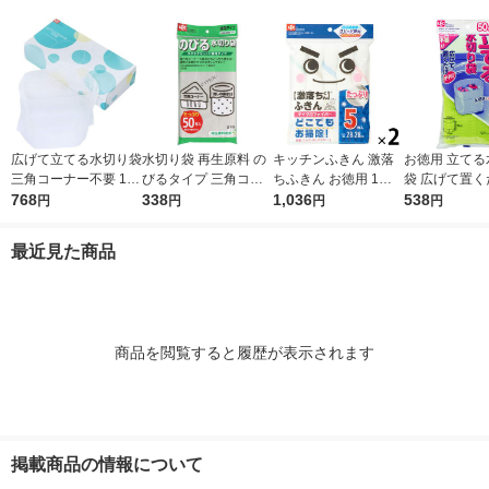
シア 限定
広げて立てる水切り袋
水切り袋 再生原料 の
キッチンふきん 激落
お徳用 立てる
三角コーナー不要 100
びるタイプ 三角コー
ちふきん お徳用 1セ
袋 広げて置く
枚入 1箱 レック
768
ナー・排水口 兼用 1
338
ット（5枚入×2パッ
1,036
角コーナー不要
538
円
円
円
円
袋（50枚入）レック
ク） レック
入 1袋 レック
最近見た商品
商品を閲覧すると履歴が表示されます
掲載商品の情報について