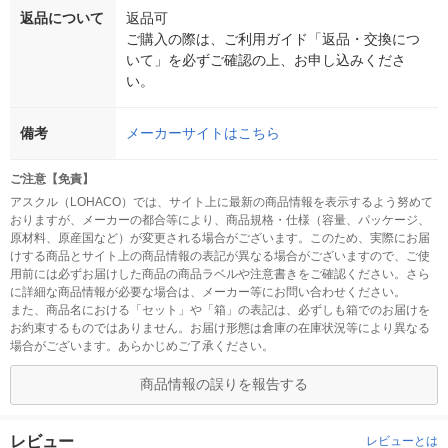
返品について
返品可
ご購入の際は、ご利用ガイド「返品・交換につ
いて」を必ずご確認の上、お申し込みくださ
い。
備考
メーカーサイトはこちら
ご注意【免責】
アスクル（LOHACO）では、サイト上に最新の商品情報を表示するよう努めて
おりますが、メーカーの都合等により、商品規格・仕様（容量、パッケージ、
原材料、原産国など）が変更される場合がございます。このため、実際にお届
けする商品とサイト上の商品情報の表記が異なる場合がございますので、ご使
用前には必ずお届けした商品の商品ラベルや注意書きをご確認ください。さら
に詳細な商品情報が必要な場合は、メーカー等にお問い合わせください。
また、商品名における「セット」や「箱」の表記は、必ずしも箱でのお届けを
お約束するものではありません。お届け形態は倉庫の在庫状況等により異なる
場合がございます。あらかじめご了承ください。
商品情報の誤りを報告する
レビュー
レビューとは