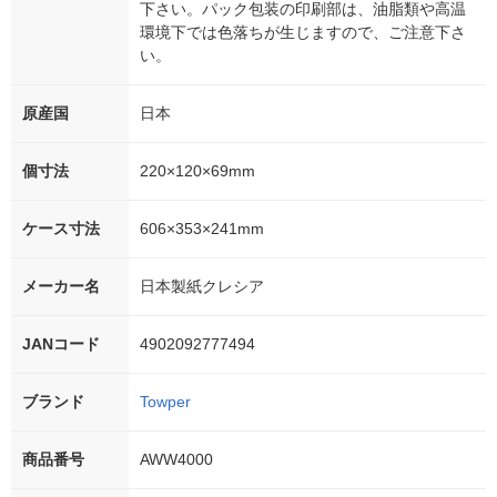
下さい。パック包装の印刷部は、油脂類や高温
環境下では色落ちが生じますので、ご注意下さ
い。
原産国
日本
個寸法
220×120×69mm
ケース寸法
606×353×241mm
メーカー名
日本製紙クレシア
JANコード
4902092777494
ブランド
Towper
商品番号
AWW4000