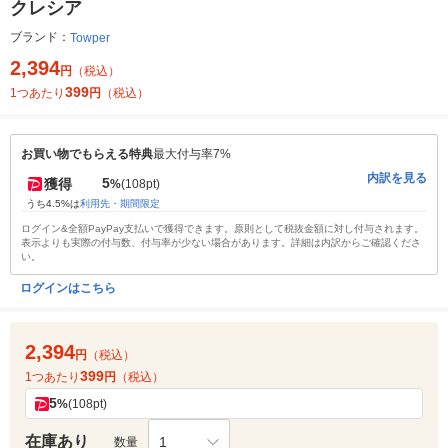
クレシア
ブランド：
Towper
2,394
円
（税込）
399
1つあたり
円
（税込）
お買い物でもらえる特典
最大付与率7%
内訳を見る
5
獲得
%
(108pt)
うち4.5%は
利用先・期間限定
ログイン&全額PayPay支払いで獲得できます。原則として税抜金額に対し付与されます。
表示よりも実際の付与数、付与率が少ない場合があります。詳細は内訳からご確認くださ
い。
ログインはこちら
2,394
円
（税込）
399
1つあたり
円
（税込）
5
%
(108pt)
在庫あり
1
数量