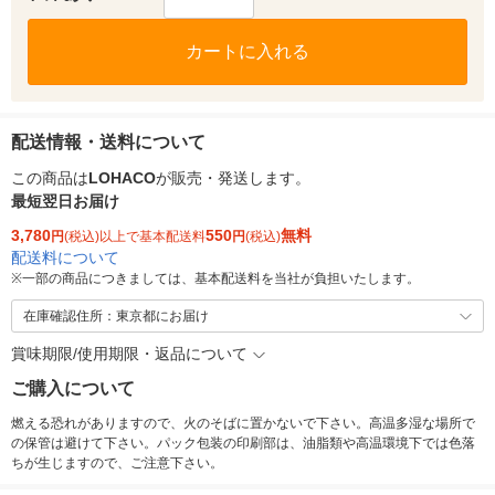
カートに入れる
配送情報・送料について
この商品は
LOHACO
が販売・発送します。
最短翌日お届け
3,780
550
無料
円
(税込)以上で基本配送料
円
(税込)
配送料について
※
一部の商品につきましては、基本配送料を当社が負担いたします。
在庫確認住所：東京都にお届け
賞味期限/使用期限・返品について
ご購入について
燃える恐れがありますので、火のそばに置かないで下さい。高温多湿な場所で
の保管は避けて下さい。パック包装の印刷部は、油脂類や高温環境下では色落
ちが生じますので、ご注意下さい。