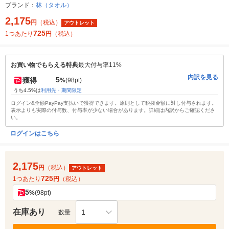
ブランド：
林（タオル）
2,175
円
（税込）
アウトレット
725
1つあたり
円
（税込）
お買い物でもらえる特典
最大付与率11%
内訳を見る
5
獲得
%
(98pt)
うち4.5%は
利用先・期間限定
ログイン&全額PayPay支払いで獲得できます。原則として税抜金額に対し付与されます。
表示よりも実際の付与数、付与率が少ない場合があります。詳細は内訳からご確認くださ
い。
ログインはこちら
2,175
円
（税込）
アウトレット
725
1つあたり
円
（税込）
5
%
(98pt)
在庫あり
1
数量