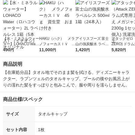
【水・ミネラルウォー
HAKU（ハク） メラ
アイリスフーズ 富士
アタックゼロ（A
ター】LOHACO Wate
ノフォーカスＩＶ 4
山の強炭酸水 ラベル
ZERO) ドラ
r（ロハコウォータ
490
5ｇ 資生堂 おまけ
11,000
レス 500ml 1箱（24
1,420
詰め替え メガ
5,820
円
円
円
円
ー）2L ラベルレス 1
付き
本入）
ボ 2300g 1
箱（5本入）（イチオ
個入) 洗濯洗剤
商品説明
シ） オリジナル
【在庫処分品】タオル地でそのまま髪を拭ける、ディズニーキャラ
クター、ラプンツェルのタオルキャップ。プールの後やお風呂上が
りの濡れた髪をすっぽりと包みこんで、服や周りを濡らしません。
商品仕様/スペック
サイズ
タオルキャップ
セット内容
1枚