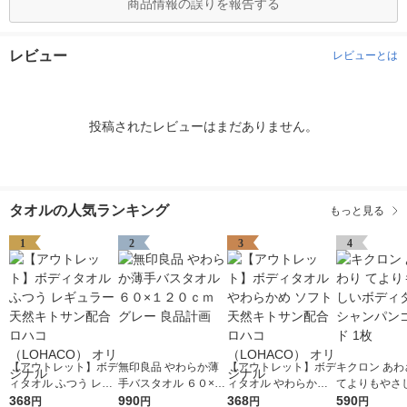
商品情報の誤りを報告する
レビュー
レビューとは
投稿されたレビューはまだありません。
タオルの人気ランキング
もっと見る
1
2
3
4
【アウトレット】ボデ
無印良品 やわらか薄
【アウトレット】ボデ
キクロン あわ
ィタオル ふつう レギ
手バスタオル ６０×１
ィタオル やわらかめ
てよりもやさ
ュラー 天然キトサン
368
２０ｃｍ グレー 良品
990
ソフト 天然キトサン
368
ィタオル シャ
590
円
円
円
円