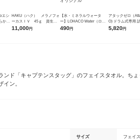
oエシ
HAKU（ハク） メラノフォ
【水・ミネラルウォータ
アタックゼロ（Atta
らか無
ーカスＩＶ 45ｇ 資生
ー】LOHACO Water（ロハ
O) ドラム式専用 
ーフラ
堂 おまけ付き
コウォーター）2L ラベルレ
ガジャンボ 2300g
11,000
490
5,820
円
円
円
35 1
ス 1箱（5本入）（イチオ
（2個入) 洗濯洗剤
シ） オリジナル
ランド「キャプテンスタッグ」のフェイスタオル。ちょ
ザイン。
サイズ
フェイ