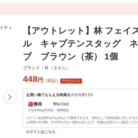
【アウトレット】林 フェイ
ル キャプテンスタッグ 
ブ ブラウン（茶） 1個
林（タオル）
ブランド：
448
円
（税込）
アウトレット
お買い物でもらえる特典
最大付与率11%
5
獲得
%
(20pt)
うち4.5%は
利用先・期間限定
ログイン&全額PayPay支払いで獲得できます。原則として税抜金額に対し付与
も実際の付与数、付与率が少ない場合があります。詳細は内訳からご確認くださ
ログインはこちら