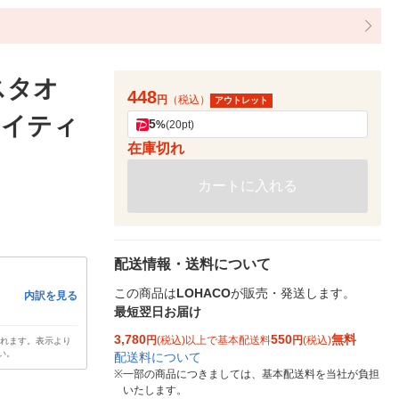
スタオ
448
円
（税込）
アウトレット
ネイティ
5
%
(20pt)
在庫切れ
カートに入れる
配送情報・送料について
この商品は
LOHACO
が販売・発送します。
内訳を見る
最短翌日お届け
3,780
550
無料
円
(税込)以上で基本配送料
円
(税込)
されます。表示より
い。
配送料について
※
一部の商品につきましては、基本配送料を当社が負担
いたします。