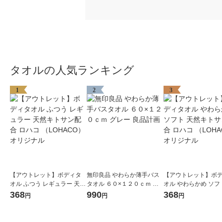
タオルの人気ランキング
1
2
3
【アウトレット】ボディタ
無印良品 やわらか薄手バス
【アウトレット】ボ
オル ふつう レギュラー 天然
タオル ６０×１２０ｃｍ グ
オル やわらかめ ソフ
キトサン配合 ロハコ （LOH
レー 良品計画
キトサン配合 ロハコ 
368
990
368
円
円
円
ACO） オリジナル
ACO） オリジナル