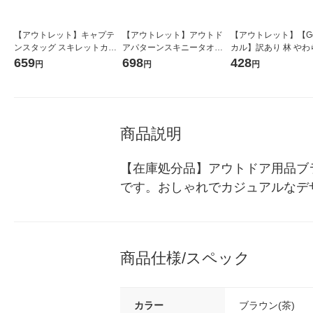
【アウトレット】キャプテ
【アウトレット】アウトド
【アウトレット】【G
ンスタッグ スキレットカバ
アパターンスキニータオル 1
カル】訳あり 林 やわ
ー 13cm UG-3067 1個
枚 丸眞
撚糸バスタオル フロ
659
698
428
円
円
円
ワー パープル BJ4433
枚
商品説明
【在庫処分品】アウトドア用品ブ
です。おしゃれでカジュアルなデ
商品仕様/スペック
カラー
ブラウン(茶)