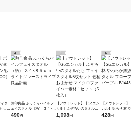
4
5
6
ディタ
無印良品 ふっくらパイルフ
【アウトレット】【Goエシ
【アウトレット】
ト 天然
ェイスタオル（柄） ３４×８
カル】ふぞろいのタオルた
カル】訳あり 林 
（LOH
５ｃｍ ライトグレーストラ
ち フェイスタオル5枚セット
撚糸バスタオル 
490
1,098
428
円
円
円
イプ 良品計画
色柄おまかせ マイクロファ
ワー パープル BJ44
イバー素材 1セット（5枚
枚
入）