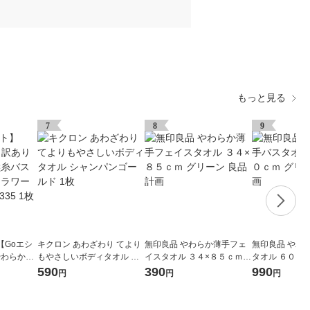
もっと見る
7
8
9
【Goエシ
キクロン あわざわり てより
無印良品 やわらか薄手フェ
無印良品 やわ
やわらか無
もやさしいボディタオル シ
イスタオル ３４×８５ｃｍ
タオル ６０×１
フローフラ
ャンパンゴールド 1枚
グリーン 良品計画
リーン 良品計
590
390
990
円
円
円
3335 1