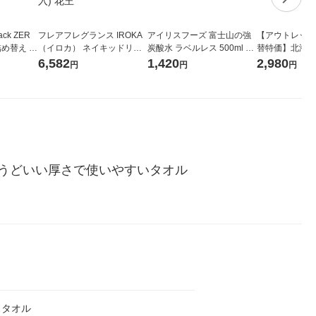
ck ZER
フレアフレグランス IROKA
アイリスフーズ 富士山の強
【アウトレット
詰め替え メ
（イロカ） ネイキッドリリ
炭酸水 ラベルレス 500ml 1
替特価】北海道
 1セット
ーの香り 柔軟剤 詰め替え 超
箱（24本入）
し 無洗米 5kg
6,582
1,420
2,980
円
円
円
 花王
特大 1200ml 1セット（5個
米 木徳神糧 オ
入) 花王
うどいい厚さで使いやすいタオル
スタオル