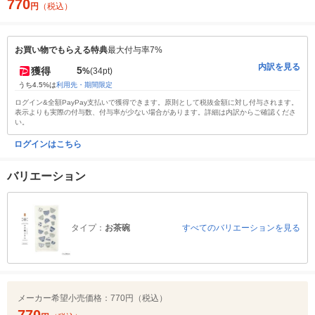
770
円
（税込）
お買い物でもらえる特典
最大付与率7%
内訳を見る
5
獲得
%
(34pt)
うち4.5%は
利用先・期間限定
ログイン&全額PayPay支払いで獲得できます。原則として税抜金額に対し付与されます。
表示よりも実際の付与数、付与率が少ない場合があります。詳細は内訳からご確認くださ
い。
ログインはこちら
バリエーション
タイプ：
お茶碗
すべてのバリエーションを見る
メーカー希望小売価格：
770円（税込）