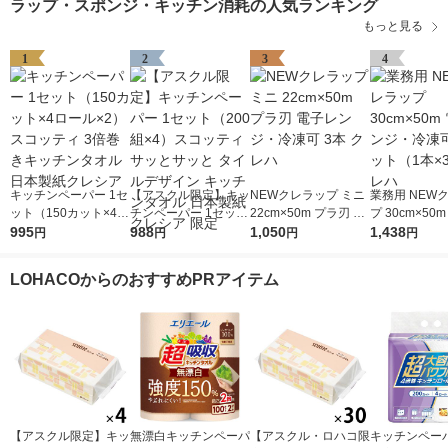
ラップ・スポンジ・キッチン消耗の人気ランキング
もっと見る
1
2
3
4
キッチンペーパー 1セ
【アスクル限定】キッ
NEWクレラップ ミニ
業務用 NEW
ット（150カット×4ロ
チンペーパー 1セット
22cm×50m プラ刃 電
プ 30cm×50
ール×2） スコッティ
995
（200組×4）スコッテ
988
子レンジ・冷凍可 3本
1,050
ンジ・冷凍可 
1,438
円
円
円
円
3倍巻きキッチンタオ
ィ サッとサッと タイ
クレハ
（1本×3）ク
ル 日本製紙クレシア
ルデザイン キッチン
LOHACOからのおすすめPRアイテム
タオル 日本製紙クレ
シア 限定
【アスクル限定】キッ
無漂白キッチンペーパ
【アスクル・ロハコ限
キッチンペーパ