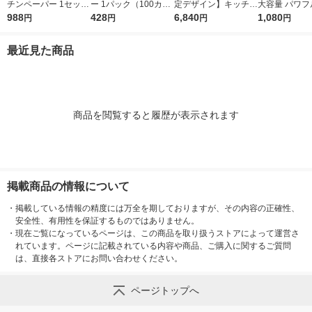
チンペーパー 1セット
ー 1パック（100カッ
定デザイン】キッチン
大容量 パワフ
（200組×4）スコッテ
988
ト×2ロール）超吸収
428
ペーパー スコッティ
6,840
巻 キッチンロ
1,080
円
円
円
円
ィ サッとサッと タイ
キッチンタオル エリ
ソフトパック サッと
パック（200
ルデザイン キッチン
エール 大王製紙
サッと タイルデザイ
ロール）
最近見た商品
タオル 日本製紙クレ
ン 200枚×30個 日本
シア 限定
製紙クレシア 限定
商品を閲覧すると履歴が表示されます
掲載商品の情報について
・
掲載している情報の精度には万全を期しておりますが、その内容の正確性、
安全性、有用性を保証するものではありません。
・
現在ご覧になっているページは、この商品を取り扱うストアによって運営さ
れています。ページに記載されている内容や商品、ご購入に関するご質問
は、直接各ストアにお問い合わせください。
ページトップへ