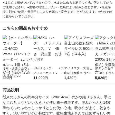
●はじめは糊がついておりますので、水またはぬるま湯でよく洗い落としてから
ご使用ください。●生地の特性上、洗い・乾燥により縮みが生じます。●塩素系
漂白剤のご使用・天日干しにより色落ち・変色することがあります。●火のそば
に置かないでください。
こちらの商品もおすすめ
【水・ミネラルウォー
HAKU（ハク） メラ
アイリスフーズ 富士
アタックゼロ（A
ター】LOHACO Wate
ノフォーカスＩＶ 4
山の強炭酸水 ラベル
ZERO) ドラ
r（ロハコウォータ
490
5ｇ 資生堂 おまけ
11,000
レス 500ml 1箱（24
1,420
詰め替え メガ
5,820
円
円
円
円
ー）2L ラベルレス 1
付き
本入）
ボ 2300g 1
箱（5本入）（イチオ
個入) 洗濯洗剤
商品説明
シ） オリジナル
従来のふきんの約半分サイズ（28×14cm）のかや織りふきん。手に
なじむちょうどいい大きさが使い勝手抜群です。厚みたっぷり14枚
重ねでふわふわのしっかりとした使い心地。吸水性がよく、乾きや
すく、洗いやすいのが特徴です。蚊帳生地ふきんではめずらしい両