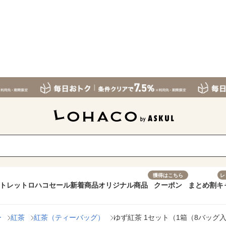
獲得はこちら
レ
トレット
ロハコセール
新着商品
オリジナル商品
クーポン
まとめ割
キ
ー
紅茶
紅茶（ティーバッグ）
ゆず紅茶 1セット（1箱（8バッグ入