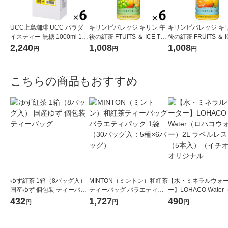
UCC上島珈琲 UCC パラダ
キリンビバレッジ キリン 午
キリンビバレッジ キリ
イスティー 無糖 1000ml 1箱
後の紅茶 FTUITS ＆ ICE TEA
後の紅茶 FRUITS ＆ I
（6本入）
（フルーツ＆アイスティ
A （フルーツ＆ア
2,240
1,008
1,008
円
円
円
ー） 白ぶどうとレモン 500
ー） オレンジとグレ
ml 1セット（6本）
ルーツ 500ml 1セッ
本）
こちらの商品もおすすめ
ゆず紅茶 1箱（8バッグ入）
MINTON（ミントン）和紅茶
【水・ミネラルウォ
国産ゆず 個包装 ティーバッ
ティーバッグ バラエティパ
ー】LOHACO Wate
グ
ック 1袋（30バッグ入：5種
コウォーター）2L ラ
432
1,727
490
円
円
円
×6バッグ）
ス 1箱（5本入）（イ
シ） オリジナル