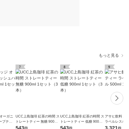
もっと見る
7
8
9
 オーガニ
UCC上島珈琲 紅茶の時間 ス
UCC上島珈琲 紅茶の時間 ス
アサヒ飲料 ル
ーブティ
トレートティー 無糖 900ml
トレートティー 低糖 900ml
ラベルレスボトル 
ト（6本）
1セット（3本）
1セット（3本）
（24本入）
543
543
3,321
円
円
円