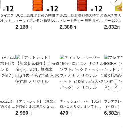
ラダイステ
UCC上島珈琲 紅茶の時間 テ
UCC上島珈琲 紅茶の時間 ス
森永乳業 リプ
 1セット
ィーウィズレモン 低糖 900
トレートティー 無糖 ラベル
ィー 200ml 
ml 1箱（12本入）
レスボトル 900ml 1箱（12
紅茶飲料 紙パ
2,168
2,388
2,832
円
円
円
本入）
ck ZER
【アウトレット】【新米切
ティッシュペーパー 150組
フレアフレグラン
詰め替え メ
替特価】北海道産ななつぼ
ロハコオリジナルソフトパ
（イロカ） ネ
 1セット
し 無洗米 5kg 1袋 令和7年産
ックティッシュ フィオナ オ
ーの香り 柔軟剤
2,980
470
6,582
円
円
円
 花王
米 木徳神糧 オリジナル
リジナル 1セット（10個：
特大 1200ml
5個入×2パック） オリジナ
入) 花王
ル