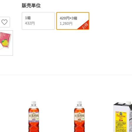
販売単位
1箱
420円×3箱
432円
1,260円
お得