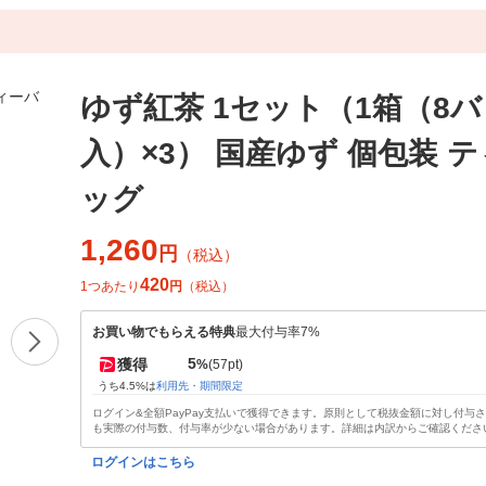
ゆず紅茶 1セット（1箱（8
入）×3） 国産ゆず 個包装 
ッグ
1,260
円
（税込）
420
1つあたり
円
（税込）
お買い物でもらえる特典
最大付与率7%
5
獲得
%
(57pt)
うち4.5%は
利用先・期間限定
ログイン&全額PayPay支払いで獲得できます。原則として税抜金額に対し付与
も実際の付与数、付与率が少ない場合があります。詳細は内訳からご確認くださ
ログインはこちら