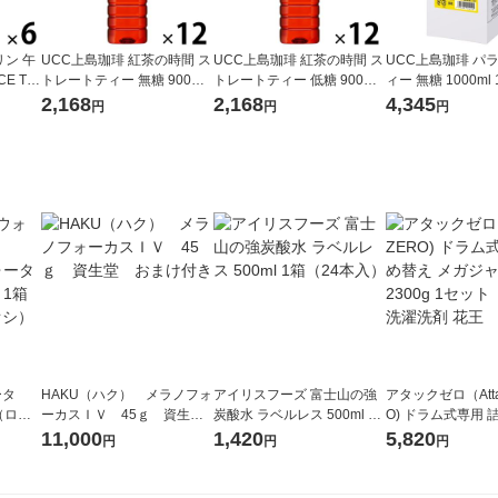
ン 午
UCC上島珈琲 紅茶の時間 ス
UCC上島珈琲 紅茶の時間 ス
UCC上島珈琲 パ
CE TE
トレートティー 無糖 900ml
トレートティー 低糖 900ml
ィー 無糖 1000ml
イスティ
1箱（12本入）
1箱（12本入）
（12本）
2,168
2,168
4,345
円
円
円
ープフ
ト（6
ータ
HAKU（ハク） メラノフォ
アイリスフーズ 富士山の強
アタックゼロ（Atta
r（ロハ
ーカスＩＶ 45ｇ 資生
炭酸水 ラベルレス 500ml 1
O) ドラム式専用 
ベルレ
堂 おまけ付き
箱（24本入）
ガジャンボ 2300g
11,000
1,420
5,820
円
円
円
チオ
（2個入) 洗濯洗剤