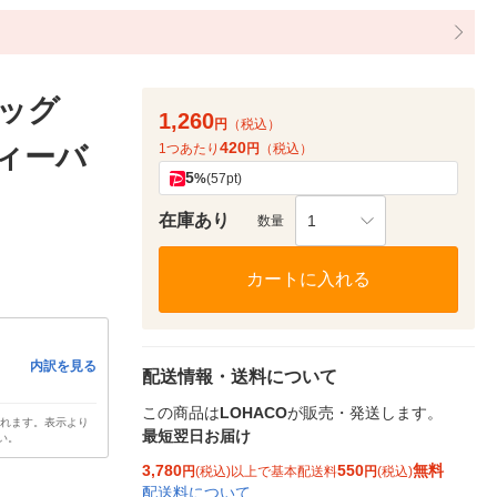
バッグ
1,260
円
（税込）
420
ティーバ
1つあたり
円
（税込）
5
%
(57pt)
在庫あり
1
数量
カートに入れる
内訳を見る
配送情報・送料について
この商品は
LOHACO
が販売・発送します。
されます。表示より
最短翌日お届け
い。
3,780
550
無料
円
(税込)以上で基本配送料
円
(税込)
配送料について