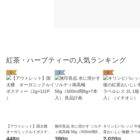
紅茶・ハーブティーの人気ランキング
1
2
3
【アウトレット】国太楼
無印良品 水に溶かす ソルテ
キリンビバレッジ 午
オーガニックルイボスティ
ィ南高梅 56g（500ml用8g×
茶おいしい無糖 ラベ
ー（2g×111P ）
7本入） 良品計画
2L 1箱（9本入）（
448
390
2,020
円
円
円