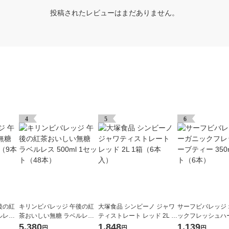
投稿されたレビューはまだありません。
4
5
6
後の紅
キリンビバレッジ 午後の紅
大塚食品 シンビーノ ジャワ
サーフビバレッジ
ルレス
茶おいしい無糖 ラベルレス
ティストレート レッド 2L 1
ックフレッシュハ
イチオ
500ml 1セット（48本）
箱（6本入）
ー 350ml 1セッ
5,380
1,848
1,139
円
円
円