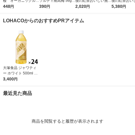
楼 オーガニックルイ
ソルティ南高梅 56g
後の紅茶おいしい無糖
後の紅茶おい
ボスティー（2g×111P
448
（500ml用8g×7本
390
ラベルレス 2L 1箱（9
2,020
ラベルレス 500
5,380
円
円
円
円
）
入） 良品計画
本入）（イチオシ）
ット（48本）
LOHACOからのおすすめPRアイテム
大塚食品 ジャワティ
ー ホワイト 500ml 1
箱(24本入) 03553051
3,400
円
0
最近見た商品
商品を閲覧すると履歴が表示されます