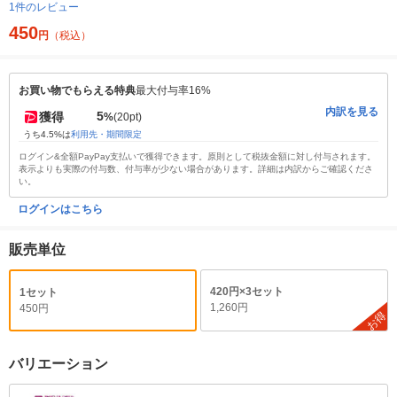
1件のレビュー
450
円
（税込）
お買い物でもらえる特典
最大付与率16%
内訳を見る
5
獲得
%
(20pt)
うち4.5%は
利用先・期間限定
ログイン&全額PayPay支払いで獲得できます。原則として税抜金額に対し付与されます。
表示よりも実際の付与数、付与率が少ない場合があります。詳細は内訳からご確認くださ
い。
ログインはこちら
販売単位
420円×3セット
1セット
1,260円
450円
お得
バリエーション