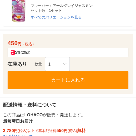
フレーバー：
アールグレイジャスミン
セット数：
1セット
すべてのバリエーションを見る
450
円
（税込）
5
%
(20pt)
在庫あり
1
数量
カートに入れる
配送情報・送料について
この商品は
LOHACO
が販売・発送します。
最短翌日お届け
3,780
550
無料
円
(税込)以上で基本配送料
円
(税込)