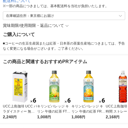
配送料について
※
一部の商品につきましては、基本配送料を当社が負担いたします。
在庫確認住所：東京都にお届け
賞味期限/使用期限・返品について
ご購入について
■コーヒーの生豆生産国または紅茶・日本茶の茶葉生産地につきましては、予告
なく変更になる場合がございます。ご了承ください。
この商品と関連するおすすめPRアイテム
UCC上島珈琲 UCC パ
キリンビバレッジ キ
キリンビバレッジ キ
UCC上島珈琲
ラダイスティー 無糖
リン 午後の紅茶 FTUI
リン 午後の紅茶 FRUI
時間 ストレー
1000ml 1箱（6本入）
2,240
TS ＆ ICE TEA （フ
1,008
TS ＆ ICE TEA （フ
1,008
ー 無糖 900ml
2,168
円
円
円
円
ルーツ＆アイスティ
ルーツ＆アイスティ
2本入）
ー） 白ぶどうとレモ
ー） オレンジとグレ