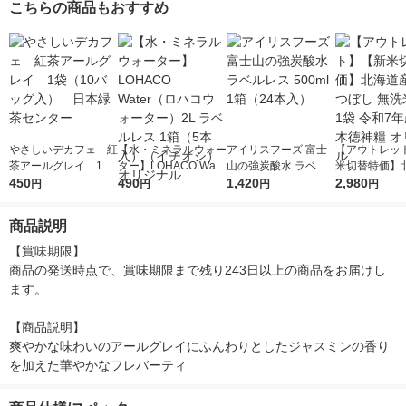
こちらの商品もおすすめ
ン 500ml 1セット（6
ープフルーツ 500ml 1
本）
セット（6本）
やさしいデカフェ 紅
【水・ミネラルウォー
アイリスフーズ 富士
【アウトレッ
茶アールグレイ 1袋
ター】LOHACO Wate
山の強炭酸水 ラベル
米切替特価】
（10バッグ入） 日
450
r（ロハコウォータ
490
レス 500ml 1箱（24
1,420
ななつぼし 無洗
2,980
円
円
円
円
本緑茶センター
ー）2L ラベルレス 1
本入）
g 1袋 令和7年
箱（5本入）（イチオ
徳神糧 オリジ
商品説明
シ） オリジナル
【賞味期限】

商品の発送時点で、賞味期限まで残り243日以上の商品をお届けし
ます。

【商品説明】

爽やかな味わいのアールグレイにふんわりとしたジャスミンの香り
を加えた華やかなフレバーティ