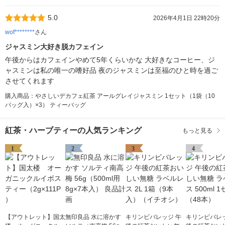
5.0
2026年4月1日 22時20分
wof********
さん
ジャスミン大好き脱カフェイン
午後からはカフェインやめて5年くらいかな 大好きなコーヒー、ジ
ャスミンは私の唯一の嗜好品 夜のジャスミンは至福のひと時を過ご
させてくれます
購入商品：やさしいデカフェ紅茶 アールグレイジャスミン 1セット（1袋（10
バッグ入）×3） ティーバッグ
紅茶・ハーブティーの人気ランキング
もっと見る
1
2
3
4
【アウトレット】国太
無印良品 水に溶かす
キリンビバレッジ 午
キリンビバレッ