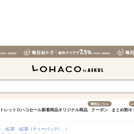
獲得はこちら
レ
トレット
ロハコセール
新着商品
オリジナル商品
クーポン
まとめ割
キ
ー
紅茶
紅茶（ティーバッグ）