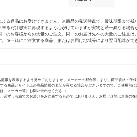
による返品はお受けできません。※商品の発送時点で、賞味期限まで残り
出来るだけ忠実に再現するよう心がけていますが実物と若干異なる場合
同一のお客様からの大量のご注文、同一のお届け先への大量のご注文は
す。※一緒にご注文する商品、またはお届け地域等により翌日配達がで
商品情報を表示するよう努めておりますが、メーカーの都合等により、商品規格・仕
する商品とサイト上の商品情報の表記が異なる場合がございますので、ご使用前に
は、メーカー等にお問い合わせください。
、必ずしも箱でのお届けをお約束するものではありません。お届け形態は倉庫の在