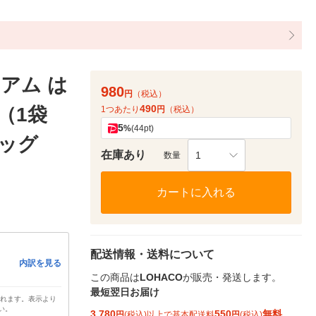
アム は
980
円
（税込）
490
（1袋
1つあたり
円
（税込）
5
%
(44pt)
バッグ
在庫あり
1
数量
カートに入れる
配送情報・送料について
内訳を見る
この商品は
LOHACO
が販売・発送します。
最短翌日お届け
されます。表示より
い。
3,780
550
無料
円
(税込)以上で基本配送料
円
(税込)