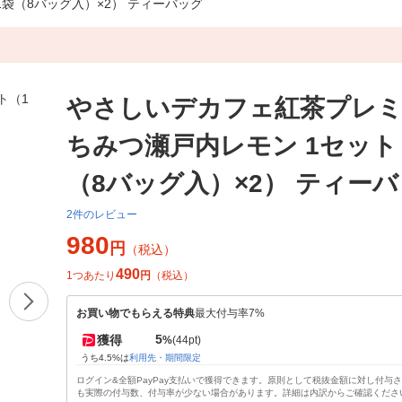
袋（8バッグ入）×2） ティーバッグ
やさしいデカフェ紅茶プレミ
ちみつ瀬戸内レモン 1セット
（8バッグ入）×2） ティー
2件のレビュー
980
円
（税込）
490
1つあたり
円
（税込）
お買い物でもらえる特典
最大付与率7%
5
獲得
%
(44pt)
うち4.5%は
利用先・期間限定
ログイン&全額PayPay支払いで獲得できます。原則として税抜金額に対し付与
も実際の付与数、付与率が少ない場合があります。詳細は内訳からご確認くださ