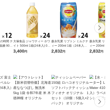
茶の時間 テ
大塚食品 ジャワティー ホワ
森永乳業 リプトン ミルクテ
森永乳業 リプ
糖 900
イト 500ml 1箱(24本入) 035
ィー 200ml 1箱（24本入）
ィー 200ml 
530510
紅茶飲料 紙パック ドリンク
紅茶飲料 紙パ
3,400
2,832
2,832
円
円
円
飲み物 常温保存