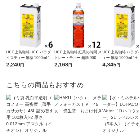
UCC上島珈琲 UCC パラダ
UCC上島珈琲 紅茶の時間 ス
UCC上島珈琲 パラダ
イスティー 無糖 1000ml 1箱
トレートティー 無糖 900ml
ィー 無糖 1000ml 1
（6本入）
1箱（12本入）
（12本）
2,240
2,168
4,345
円
円
円
こちらの商品もおすすめ