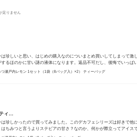
が足りません
ーは珍しいと思い、はじめの購入なのについまとめ買いしてしまって激し
がするほのかに甘い謎の液体になります。返品不可だし、後悔でいっぱ
つ瀬戸内レモン 1セット（1袋（8バッグ入）×2） ティーバッグ
ティ…
ーは珍しかったので買ってみました。このデカフェシリーズは好きで他
、はちみつと言うよりステビアの甘さ？なのか、何かが際立ってアイス