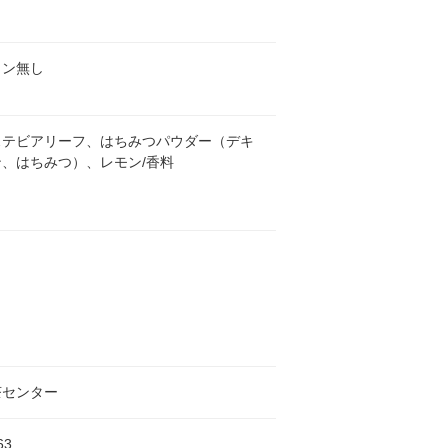
イン無し
ステビアリーフ、はちみつパウダー（デキ
、はちみつ）、レモン/香料
茶センター
63