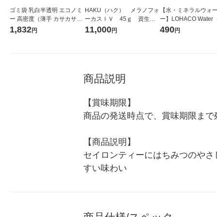
ゴミ袋 乳白半透明 エコノミ
HAKU（ハク） メラノフォ
【水・ミネラルウォ
ー 高密度（薄手 カサカサ）
ーカスＩＶ 45ｇ 資生
ー】LOHACO Wate
45L 詰め替え用 100枚入×2
堂 おまけ付き
コウォーター）2L ラ
1,832
11,000
490
円
円
円
厚さ0.012mm アスクル（イ
ス 1箱（5本入）（イ
チオシ） オリジナル
シ） オリジナル
商品説明
【賞味期限】

商品の発送時点で、賞味期限まで残
【商品説明】

セイロンティーにはちみつのやさ
すい味わい