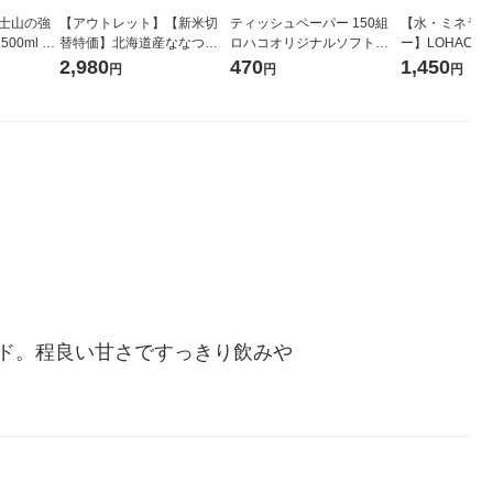
富士山の強
【アウトレット】【新米切
ティッシュペーパー 150組
【水・ミネラル
00ml 1
替特価】北海道産ななつぼ
ロハコオリジナルソフトパ
ー】LOHACO Wa
し 無洗米 5kg 1袋 令和7年産
ックティッシュ フィオナ オ
1箱（20本入
2,980
470
1,450
円
円
円
米 木徳神糧 オリジナル
リジナル 1セット（10個：
（イチオシ） 
5個入×2パック） オリジナ
ル
ド。程良い甘さですっきり飲みや