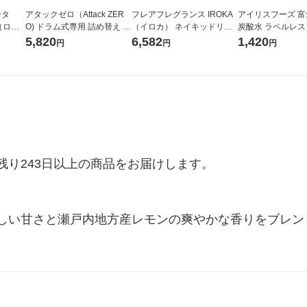
ータ
アタックゼロ（Attack ZER
フレアフレグランス IROKA
アイリスフーズ 
r（ロハ
O) ドラム式専用 詰め替え メ
（イロカ） ネイキッドリリ
炭酸水 ラベルレス 5
ベルレ
ガジャンボ 2300g 1セット
ーの香り 柔軟剤 詰め替え 超
箱（24本入）
5,820
6,582
1,420
円
円
円
チオ
（2個入) 洗濯洗剤 花王
特大 1200ml 1セット（5個
入) 花王
り243日以上の商品をお届けします。

しい甘さと瀬戸内地方産レモンの爽やかな香りをブレン