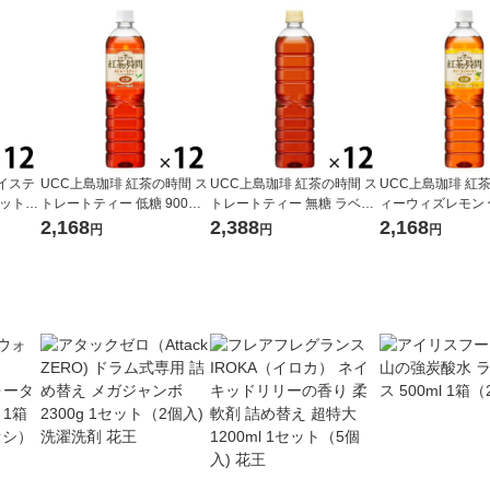
イステ
UCC上島珈琲 紅茶の時間 ス
UCC上島珈琲 紅茶の時間 ス
UCC上島珈琲 紅
セット
トレートティー 低糖 900ml
トレートティー 無糖 ラベル
ィーウィズレモン 低
1箱（12本入）
レスボトル 900ml 1箱（12
ml 1箱（12本入）
2,168
2,388
2,168
円
円
円
本入）