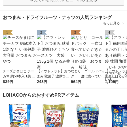
おつまみ・ドライフルーツ・ナッツの人気ランキング
もっと見る
1
2
3
4
チーズかまぼこ チー
【アウトレット】おつ
なとり ゴールドパッ
【アウトレッ
カマ 約50本入 1袋 な
まみ 駄菓子 濃厚ひと
ク 一度は食べていた
国産紅はるか
とり 個包装 大容量 お
839
くちソースカツ 大
243
だきたい おいしいあ
964
＜訳あり徳用＞ 
1,109
円
円
円
円
つまみ おやつ
袋 135g 1個 なるみ
たりめ 3袋 おつま
2袋 壮関 和菓
物産
み 珍味
いも おやつ 
LOHACOからのおすすめPRアイテム
イモ さつま