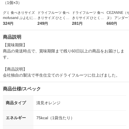
グミ 食べきりサイズ
ドライフルーツ 食べ
ドライフルーツ 食べ
CEZANNE（
mofusand ぷよむにオ
きりサイズ ひとくち
きりサイズ ひとくち
ヌ） アンダー
レンジグミ 50g 1セ
324
はっさく 1個 南信州
249
マンゴー 1個 南信州
281
イナー 01 影
660
円
円
円
円
ット（1個×3）
菓子工房
菓子工房
商品説明
【賞味期限】

商品の発送時点で、賞味期限まで残り60日以上の商品をお届けしま
す。

【商品説明】

会社独自の製法で半生仕立てのドライフルーツに仕上げました。
商品仕様/スペック
商品タイプ
清見オレンジ
エネルギー
75kcal（1袋当たり）