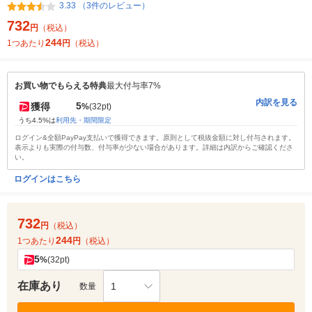
3.33 （3件のレビュー）
732
円
（税込）
244
1つあたり
円
（税込）
お買い物でもらえる特典
最大付与率7%
内訳を見る
5
獲得
%
(32pt)
うち4.5%は
利用先・期間限定
ログイン&全額PayPay支払いで獲得できます。原則として税抜金額に対し付与されます。
表示よりも実際の付与数、付与率が少ない場合があります。詳細は内訳からご確認くださ
い。
ログインはこちら
732
円
（税込）
244
1つあたり
円
（税込）
5
%
(32pt)
在庫あり
1
数量