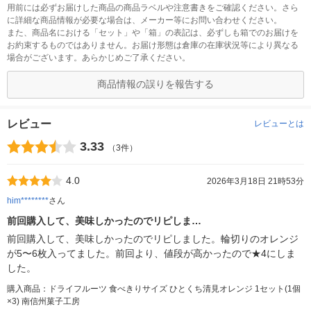
用前には必ずお届けした商品の商品ラベルや注意書きをご確認ください。さら
に詳細な商品情報が必要な場合は、メーカー等にお問い合わせください。
また、商品名における「セット」や「箱」の表記は、必ずしも箱でのお届けを
お約束するものではありません。お届け形態は倉庫の在庫状況等により異なる
場合がございます。あらかじめご了承ください。
商品情報の誤りを報告する
レビュー
レビューとは
3.33
（3件）
4.0
2026年3月18日 21時53分
him********
さん
前回購入して、美味しかったのでリピしま…
前回購入して、美味しかったのでリピしました。輪切りのオレンジ
が5〜6枚入ってました。前回より、値段が高かったので★4にしま
した。
購入商品：ドライフルーツ 食べきりサイズ ひとくち清見オレンジ 1セット(1個
×3) 南信州菓子工房