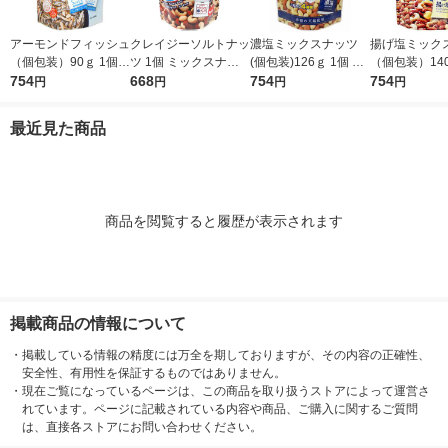
アーモンドフィッシュ
クレイジーソルトナッ
濃塩ミックスナッツ
揚げ塩ミック
（個包装）90ｇ 1個
ツ 1個 ミックスナッ
(個包装)126ｇ 1個 ミ
（個包装）140
ミックスナッツ 個包
754
ツ 個包装 手配り
668
ックスナッツ 個包
754
ミックスナッ
754
円
円
円
円
装 手配り
装 手配り
装 手配り
最近見た商品
商品を閲覧すると履歴が表示されます
掲載商品の情報について
・
掲載している情報の精度には万全を期しておりますが、その内容の正確性、
安全性、有用性を保証するものではありません。
・
現在ご覧になっているページは、この商品を取り扱うストアによって運営さ
れています。ページに記載されている内容や商品、ご購入に関するご質問
は、直接各ストアにお問い合わせください。