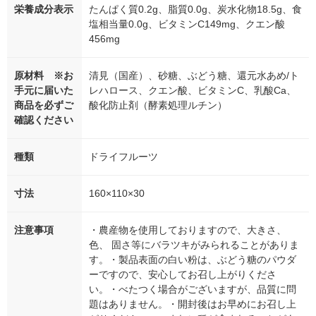
栄養成分表示
たんぱく質0.2g、脂質0.0g、炭水化物18.5g、食
塩相当量0.0g、ビタミンC149mg、クエン酸
456mg
原材料 ※お
清見（国産）、砂糖、ぶどう糖、還元水あめ/ト
手元に届いた
レハロース、クエン酸、ビタミンC、乳酸Ca、
商品を必ずご
酸化防止剤（酵素処理ルチン）
確認ください
種類
ドライフルーツ
寸法
160×110×30
注意事項
・農産物を使用しておりますので、大きさ、
色、 固さ等にバラツキがみられることがありま
す。・製品表面の白い粉は、ぶどう糖のパウダ
ーですので、安心してお召し上がりくださ
い。・べたつく場合がございますが、品質に問
題はありません。・開封後はお早めにお召し上