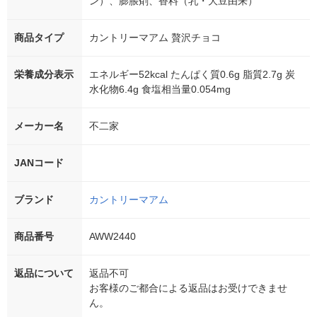
ン）、膨脹剤、香料（乳・大豆由来）
商品タイプ
カントリーマアム 贅沢チョコ
栄養成分表示
エネルギー52kcal たんぱく質0.6g 脂質2.7g 炭
水化物6.4g 食塩相当量0.054mg
メーカー名
不二家
JANコード
ブランド
カントリーマアム
商品番号
AWW2440
返品について
返品不可
お客様のご都合による返品はお受けできませ
ん。