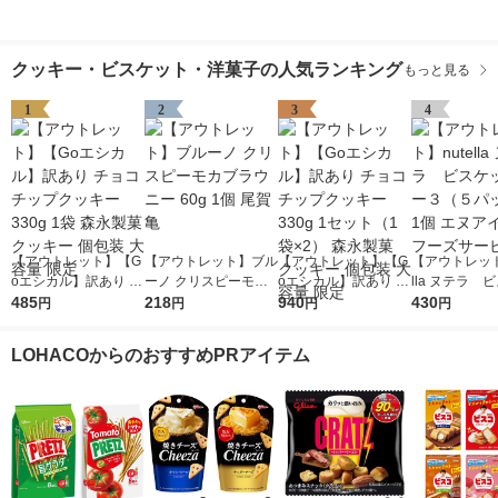
クッキー・ビスケット・洋菓子の人気ランキング
もっと見る
1
2
3
4
【アウトレット】【G
【アウトレット】ブル
【アウトレット】【G
【アウトレット
oエシカル】訳あり チ
ーノ クリスピーモカ
oエシカル】訳あり チ
lla ヌテラ 
ョコチップクッキー 3
485
ブラウニー 60g 1個
218
ョコチップクッキー 3
940
トＴー３（５
430
円
円
円
円
30g 1袋 森永製菓 ク
尾賀亀
30g 1セット（1袋×
1個 エヌアイ
ッキー 個包装 大容量
2） 森永製菓 クッキ
ズサービス
LOHACOからのおすすめPRアイテム
限定
ー 個包装 大容量 限定