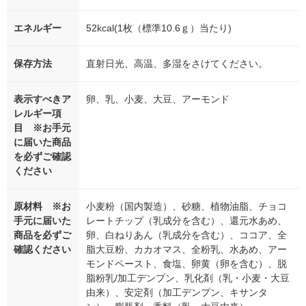
エネルギー
52kcal(1枚（標準10.6ｇ）当たり)
保存方法
直射日光、高温、多湿をさけてください。
表示すべきア
卵、乳、小麦、大豆、アーモンド
レルギー項
目 ※お手元
に届いた商品
を必ずご確認
ください
原材料 ※お
小麦粉（国内製造）、砂糖、植物油脂、チョコ
手元に届いた
レートチップ（乳成分を含む）、還元水あめ、
商品を必ずご
卵、白ねりあん（乳成分を含む）、ココア、全
確認ください
脂大豆粉、カカオマス、全粉乳、水あめ、アー
モンドペースト、食塩、卵黄（卵を含む）、脱
脂粉乳/加工デンプン、乳化剤（乳・小麦・大豆
由来）、安定剤（加工デンプン、キサンタ