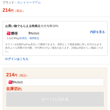
ブランド：
カントリーマアム
214
円
（税込）
お買い物でもらえる特典
最大付与率16%
内訳を見る
5
獲得
%
(8pt)
うち4.5%は
利用先・期間限定
ログイン&全額PayPay支払いで獲得できます。原則として税抜金額に対し付与されます。
表示よりも実際の付与数、付与率が少ない場合があります。詳細は内訳からご確認くださ
い。
ログインはこちら
214
円
（税込）
5
%
(8pt)
在庫切れ
カートに入れる