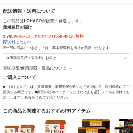
配送情報・送料について
この商品は
LOHACO
が販売・発送します。
最短翌日お届け
3,780
550
無料
円
(税込)以上で基本配送料
円
(税込)
配送料について
※
一部の商品につきましては、基本配送料を当社が負担いたします。
在庫確認住所：東京都にお届け
賞味期限/使用期限・返品について
ご購入について
■「わけあり品」は、賞味期限・消費期限が近いなどの理由で、特別価格にてご
提供する商品です。■商品の箱やパッケージに【わけあり品】シールを付けてお
届けします。あらかじめご了承ください。
この商品と関連するおすすめPRアイテム