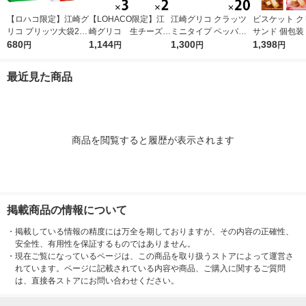
【ロハコ限定】江崎グ
【LOHACO限定】江
江崎グリコ クラッツ
ビスケット ク
リコ プリッツ大袋2種
崎グリコ 生チーズの
ミニタイプ ペッパー
サンド 個包装
セット（旨サラダ、熟
680
チーザ 2種アソートセ
1,144
ベーコン 20袋 お
1,300
りサイズ ビス
1,398
円
円
円
円
トマト×各1袋） プ
ット
つまみ スナック菓子
バター メープ
レッツェル スナック
（イチオシ）
ご 4種アソート
最近見た商品
菓子 おつまみ
ト（1個×8）
商品を閲覧すると履歴が表示されます
掲載商品の情報について
・
掲載している情報の精度には万全を期しておりますが、その内容の正確性、
安全性、有用性を保証するものではありません。
・
現在ご覧になっているページは、この商品を取り扱うストアによって運営さ
れています。ページに記載されている内容や商品、ご購入に関するご質問
は、直接各ストアにお問い合わせください。