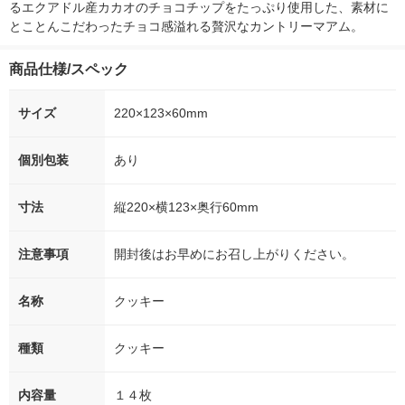
るエクアドル産カカオのチョコチップをたっぷり使用した、素材に
とことんこだわったチョコ感溢れる贅沢なカントリーマアム。
商品仕様/スペック
サイズ
220×123×60mm
個別包装
あり
寸法
縦220×横123×奥行60mm
注意事項
開封後はお早めにお召し上がりください。
名称
クッキー
種類
クッキー
内容量
１４枚