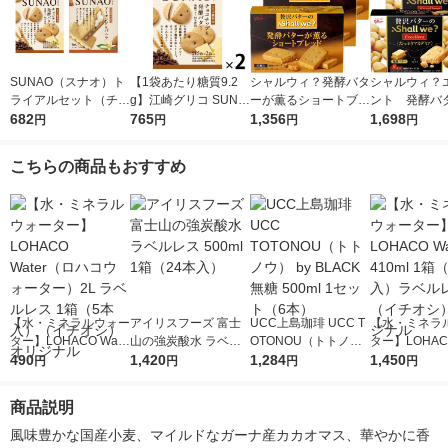
SUNAO（スナオ）ト
【1袋あたり糖質9.2
シャルウィ？発酵バタ
シャルウィ？
ライアルセット（チョ
g】江崎グリコ SUNA
ーが薫るショートブレ
ント 発酵バ
コチップ、アーモンド
682
O（スナオ）ビスケッ
765
ッド 3箱 江崎グリ
1,356
箱 江崎グリ
1,698
円
円
円
円
＆バニラ クリームサ
ト＜チョコチップ＆発
コ クッキー ビスケ
キー ビスケ
ンド2種×1箱）江崎グ
酵バター＞62g 2個 低
ット
こちらの商品もおすすめ
リコ クッキー ロカ
糖質 糖質オフ
ボ
【水・ミネラルウォー
アイリスフーズ 富士
UCC上島珈琲 UCC T
【水・ミネラ
ター】LOHACO Wate
山の強炭酸水 ラベル
OTONOU（トトノ
ター】LOHACO
r（ロハコウォータ
490
レス 500ml 1箱（24
1,420
ウ） by BLACK無糖 5
1,284
r 410ml 1箱
1,450
円
円
円
円
ー）2L ラベルレス 1
本入）
00ml 1セット（6本）
入）ラベルレ
箱（5本入）（イチオ
オシ） オリジ
商品説明
シ） オリジナル
風味豊かな国産小麦、マイルドなガーナ産カカオマス、華やかに香