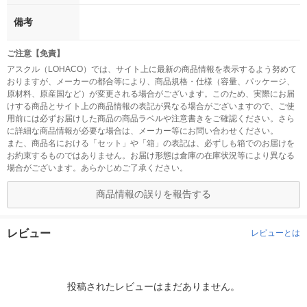
備考
ご注意【免責】
アスクル（LOHACO）では、サイト上に最新の商品情報を表示するよう努めて
おりますが、メーカーの都合等により、商品規格・仕様（容量、パッケージ、
原材料、原産国など）が変更される場合がございます。このため、実際にお届
けする商品とサイト上の商品情報の表記が異なる場合がございますので、ご使
用前には必ずお届けした商品の商品ラベルや注意書きをご確認ください。さら
に詳細な商品情報が必要な場合は、メーカー等にお問い合わせください。
また、商品名における「セット」や「箱」の表記は、必ずしも箱でのお届けを
お約束するものではありません。お届け形態は倉庫の在庫状況等により異なる
場合がございます。あらかじめご了承ください。
商品情報の誤りを報告する
レビュー
レビューとは
投稿されたレビューはまだありません。