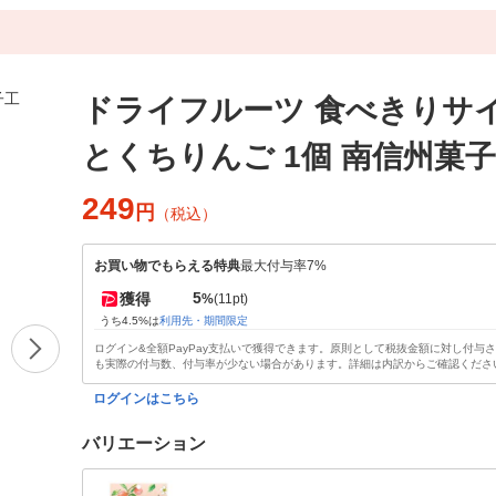
ドライフルーツ 食べきりサイ
とくちりんご 1個 南信州菓
249
円
（税込）
お買い物でもらえる特典
最大付与率7%
5
獲得
%
(11pt)
うち4.5%は
利用先・期間限定
ログイン&全額PayPay支払いで獲得できます。原則として税抜金額に対し付与
も実際の付与数、付与率が少ない場合があります。詳細は内訳からご確認くださ
ログインはこちら
バリエーション