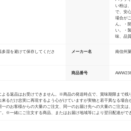
い粉は
で、安
場合が
ん。・
い。・
味、品
温多湿を避けて保存してくださ
メーカー名
南信州
商品番号
AWW23
による返品はお受けできません。※商品の発送時点で、賞味期限まで残り
出来るだけ忠実に再現するよう心がけていますが実物と若干異なる場合
同一のお客様からの大量のご注文、同一のお届け先への大量のご注文は
す。※一緒にご注文する商品、またはお届け地域等により翌日配達がで