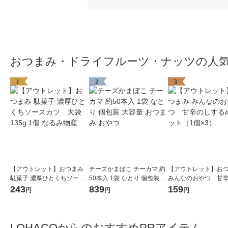
おつまみ・ドライフルーツ・ナッツの人
1
2
3
【アウトレット】おつまみ
チーズかまぼこ チーカマ 約
【アウトレット】お
駄菓子 濃厚ひとくちソース
50本入 1袋 なとり 個包装 大
みんなのおやつ 甘
カツ 大袋 135g 1個 なる
容量 おつまみ おやつ
するめ 1セット（1個
243
839
159
円
円
円
み物産
LOHACOからのおすすめPRアイテム