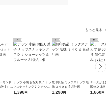
もっと見る
7
8
9
アーモンド
ナッツ 小袋 お配り菓子 ナッ
無印良品 ミックスナッツ 塩
チーズかまぼこ
袋×3） 良
ツスナッキング７Ｄ カシュ
味 ３４０ｇ 良品計画
50本入 2袋 な
ーナッツ＆フルーツ 21袋入
容量 おつまみ 
1,398
1,290
1,660
円
円
円
1個