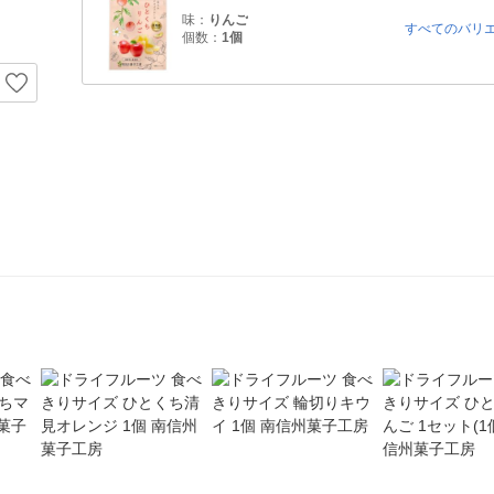
味：
りんご
すべてのバリ
個数：
1個