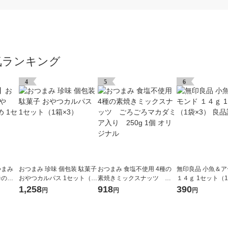
気ランキング
4
5
6
つまみ
おつまみ 珍味 個包装 駄菓子
おつまみ 食塩不使用 4種の
無印良品 小魚＆
辛のし
おやつカルパス 1セット（1
素焼きミックスナッツ ご
１４ｇ 1セット（1
×3）
箱×3）
ろごろマカダミア入り 250
品計画
1,258
918
390
円
円
円
g 1個 オリジナル