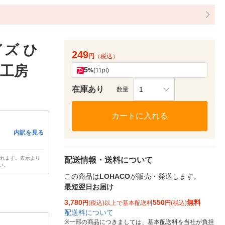
ズ ひ
249
円
（税込）
子工房
5
%
(11pt)
在庫あり
1
数量
カートに入れる
内訳を見る
されます。表示より
配送情報・送料について
い。
この商品は
LOHACO
が販売・発送します。
最短翌日お届け
3,780
550
無料
円
(税込)以上で基本配送料
円
(税込)
配送料について
※
一部の商品につきましては、基本配送料を当社が負担