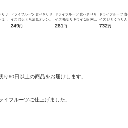
きりサ
ドライフルーツ 食べきりサ
ドライフルーツ 食べきりサ
ドライフルーツ 
 1個
イズ ひとくち清見オレンジ
イズ 輪切りキウイ 1個 南信
イズ ひとくちりん
1個 南信州菓子工房
州菓子工房
ト(1個×3) 南信
249
281
732
円
円
円
り60日以上の商品をお届けします。

ライフルーツに仕上げました。