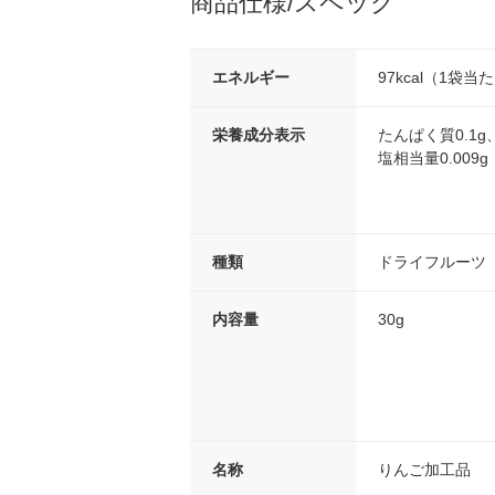
商品仕様/スペック
エネルギー
97kcal（1袋当
栄養成分表示
たんぱく質0.1g
塩相当量0.009g
種類
ドライフルーツ
内容量
30g
名称
りんご加工品