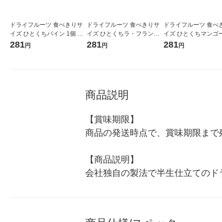
ドライフルーツ 食べきりサ
ドライフルーツ 食べきりサ
ドライフルーツ 食べ
イズ ひとくちパイン 1個 南
イズ ひとくちラ・フランス
イズ ひとくちマンゴー
信州菓子工房
1個 南信州菓子工房
南信州菓子工房
281
281
281
円
円
円
商品説明
【賞味期限】

商品の発送時点で、賞味期限まで残
【商品説明】

会社独自の製法で半生仕立てのド