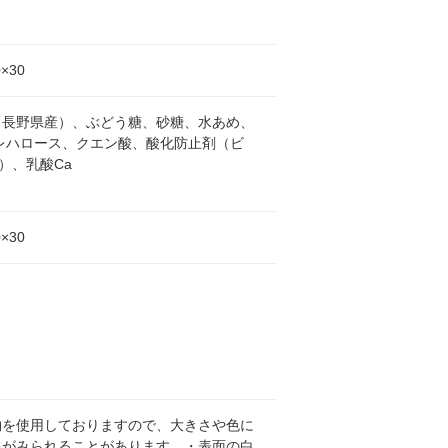
0×30
（長野県産）、ぶどう糖、砂糖、水あめ、
トレハロース、クエン酸、酸化防止剤（ビ
）、乳酸Ca
0×30
物を使用しておりますので、大きさや色に
キがみられることがあります。・表面の白