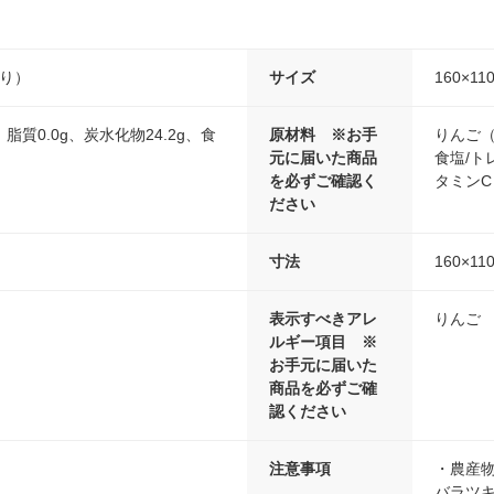
たり）
サイズ
160×11
、脂質0.0g、炭水化物24.2g、食
原材料 ※お手
りんご
元に届いた商品
食塩/
を必ずご確認く
タミンC
ださい
寸法
160×11
表示すべきアレ
りんご
ルギー項目 ※
お手元に届いた
商品を必ずご確
認ください
注意事項
・農産
バラツ