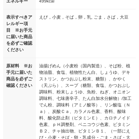
エネルギー
499kcal
表示すべきア
えび，小麦，そば，卵，乳, ごま，さば，大豆
レルギー項
目 ※お手元
に届いた商品
を必ずご確認
ください
原材料 ※お
油揚げめん（小麦粉（国内製造）、そば粉、植
手元に届いた
物油脂、食塩、植物性たん白、しょうゆ、デキ
商品を必ずご
ストリン、かつおぶし粉末、糖類）、かやく
確認ください
（天ぷら）、スープ（糖類、食塩、かつおぶし
調味料、粉末しょうゆ、魚粉、ねぎ、オニオン
調味料、七味唐辛子、たん白加水分解物）/加工
でん粉、調味料（アミノ酸等）、リン酸塩（Ｎ
ａ）、炭酸Ｃａ、カラメル色素、香料、酸味
料、酸化防止剤（ビタミンＥ）、カロチノイド
色素、ｐＨ調整剤、ベニコウジ色素、ビタミン
Ｂ２、チャ抽出物、ビタミンＢ１、（一部にえ
び・小麦・そば・卵・乳成分・ごま・さば・大