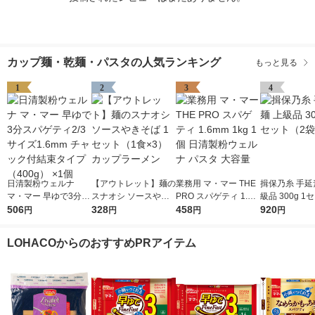
カップ麺・乾麺・パスタの人気ランキング
もっと見る
1
2
3
4
日清製粉ウェルナ
【アウトレット】麺の
業務用 マ・マー THE
揖保乃糸 手延
マ・マー 早ゆで3分ス
スナオシ ソースやき
PRO スパゲティ 1.6m
級品 300g 1
パゲティ2/3サイズ1.6
506
そば 1セット（1食×
328
m 1kg 1個 日清製粉ウ
458
袋）
920
円
円
円
円
mm チャック付結束タ
3） カップラーメン
ェルナ パスタ 大容量
イプ （400g） ×1個
LOHACOからのおすすめPRアイテム