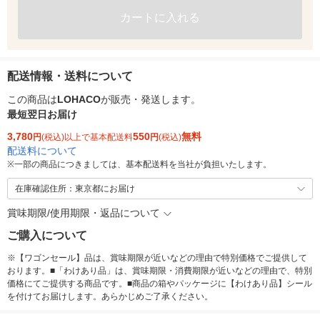
カートに入れる
配送情報・送料について
この商品は
LOHACO
が販売・発送します。
最短翌日お届け
3,780
550
無料
円
(税込)以上で基本配送料
円
(税込)
配送料について
※
一部の商品につきましては、基本配送料を当社が負担いたします。
在庫確認住所：東京都にお届け
賞味期限/使用期限・返品について
ご購入について
※【ワゴンセール】品は、賞味期限が近いなどの理由で特別価格でご提供して
おります。■「わけあり品」は、賞味期限・消費期限が近いなどの理由で、特別
価格にてご提供する商品です。■商品の箱やパッケージに【わけあり品】シール
を付けてお届けします。あらかじめご了承ください。