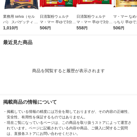
業務用 selva（セル
日清製粉ウェルナ
日清製粉ウェルナ
マ・マー なめ
バ） スパゲッティ 1.7
マ・マー 早ゆで3分ス
マ・マー 早ゆで3分ス
っちり 早ゆで
mm 1袋（3kg） ゆで
1,010
パゲティ2/3サイズ1.6
506
パゲティ 1.6mm チャ
558
ティ 2/3サイ
506
円
円
円
円
時間8分 朝日 パスタ
mm チャック付結束タ
ック付結束タイプ (50
ク付結束 400g
スパゲティ 大容量
イプ （400g） ×1個
0g) ×1個
清製粉ウェルナ
最近見た商品
タ
商品を閲覧すると履歴が表示されます
掲載商品の情報について
・
掲載している情報の精度には万全を期しておりますが、その内容の正確性、
安全性、有用性を保証するものではありません。
・
現在ご覧になっているページは、この商品を取り扱うストアによって運営さ
れています。ページに記載されている内容や商品、ご購入に関するご質問
は、直接各ストアにお問い合わせください。