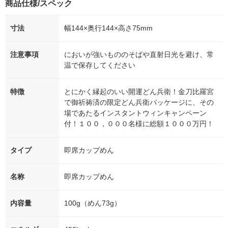
商品仕様/スペック
寸法
幅144×奥行144×高さ75mm
注意事項
においが強いもののそばや直射日光を避け、常
温で保存してください
特徴
とにかく縁起のいい開運どん兵衛！金刀比羅宮
で御祈祷済の限定どん兵衛パッケージに、その
場であたるインスタントウィンキャンペーン
付！１００，０００名様に総額１０００万円！
タイプ
即席カップめん
名称
即席カップめん
内容量
100g（めん73g）