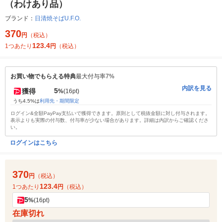
（わけあり品）
ブランド：
日清焼そばU.F.O.
370
円
（税込）
123.4
1つあたり
円
（税込）
お買い物でもらえる特典
最大付与率7%
内訳を見る
5
獲得
%
(16pt)
うち4.5%は
利用先・期間限定
ログイン&全額PayPay支払いで獲得できます。原則として税抜金額に対し付与されます。
表示よりも実際の付与数、付与率が少ない場合があります。詳細は内訳からご確認くださ
い。
ログインはこちら
370
円
（税込）
123.4
1つあたり
円
（税込）
5
%
(16pt)
在庫切れ