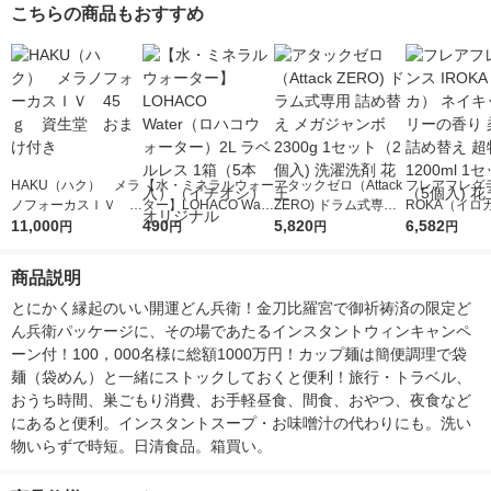
こちらの商品もおすすめ
HAKU（ハク） メラ
【水・ミネラルウォー
アタックゼロ（Attack
フレアフレグラ
ノフォーカスＩＶ 4
ター】LOHACO Wate
ZERO) ドラム式専用
ROKA（イロ
5ｇ 資生堂 おまけ
11,000
r（ロハコウォータ
490
詰め替え メガジャン
5,820
イキッドリリ
6,582
円
円
円
円
付き
ー）2L ラベルレス 1
ボ 2300g 1セット（2
柔軟剤 詰め替
箱（5本入）（イチオ
個入) 洗濯洗剤 花王
大 1200ml 
商品説明
シ） オリジナル
（5個入) 花王
とにかく縁起のいい開運どん兵衛！金刀比羅宮で御祈祷済の限定ど
ん兵衛パッケージに、その場であたるインスタントウィンキャンペ
ーン付！100，000名様に総額1000万円！カップ麺は簡便調理で袋
麺（袋めん）と一緒にストックしておくと便利！旅行・トラベル、
おうち時間、巣ごもり消費、お手軽昼食、間食、おやつ、夜食など
にあると便利。インスタントスープ・お味噌汁の代わりにも。洗い
物いらずで時短。日清食品。箱買い。