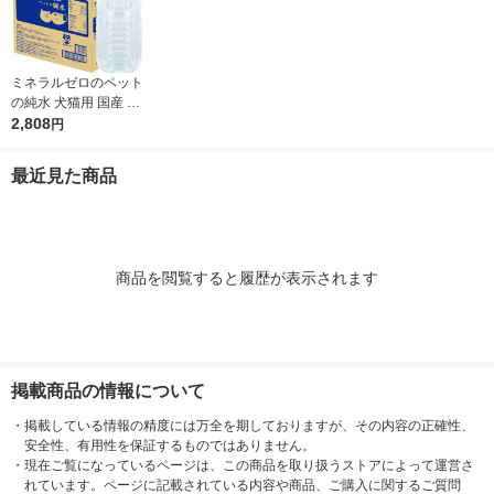
ミネラルゼロのペット
の純水 犬猫用 国産 2L
1ケース（1本×6）森
2,808
円
乳サンワールド 犬用
猫用 水分補給
最近見た商品
商品を閲覧すると履歴が表示されます
掲載商品の情報について
・
掲載している情報の精度には万全を期しておりますが、その内容の正確性、
安全性、有用性を保証するものではありません。
・
現在ご覧になっているページは、この商品を取り扱うストアによって運営さ
れています。ページに記載されている内容や商品、ご購入に関するご質問