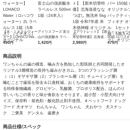
【水・ミネラルウォー
アイリスフーズ 富士
【アウトレット】【新
ティッシュペー
ター】LOHACO Wate
山の強炭酸水 ラベル
米切替特価】北海道産
50組 ロハコ
r（ロハコウォータ
490
レス 500ml 1箱（24
1,420
ななつぼし 無洗米 5k
2,980
ルソフトパッ
470
円
円
円
円
ー）2L ラベルレス 1
本入）
g 1袋 令和7年産 米 木
シュ フィオナ
箱（5本入）（イチオ
徳神糧 オリジナル
ナル 1セット
商品説明
シ） オリジナル
個：5個入×2
オリジナル
ワンちゃんの歯の構造、噛み方を熟知した獣医師と共同開発したオ
リジナル3層構造の長持ち歯みがきガム。3つのブラッシング層
（（1）ギザギザ層（2）ブラシホール層（3）チューイング層）を
噛むことで歯垢を除去＆口臭軽減。おくちの健康維持をサポートす
る特殊食物繊維、グロビゲン、乳酸菌、プロポリス配合。ほんのり
甘いいちごの香りと味が食欲をそそります。超小型・小型犬向けサ
イズ。保存料・発色剤・酸化防止剤不使用。＃ペットフード ドッグ
フード 犬オヤツ　わんちゃん　ワンちゃん　犬おやつ　犬スナッ
ク　ご褒美　デンタル　歯磨き
商品仕様/スペック