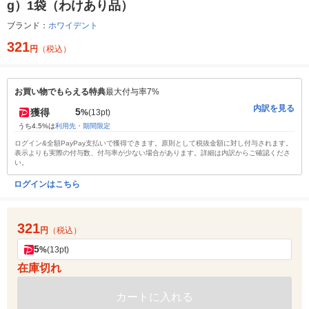
g）1袋（わけあり品）
ブランド：
ホワイデント
321
円
（税込）
お買い物でもらえる特典
最大付与率7%
内訳を見る
5
獲得
%
(13pt)
うち4.5%は
利用先・期間限定
ログイン&全額PayPay支払いで獲得できます。原則として税抜金額に対し付与されます。
表示よりも実際の付与数、付与率が少ない場合があります。詳細は内訳からご確認くださ
い。
ログインはこちら
321
円
（税込）
5
%
(13pt)
在庫切れ
カートに入れる