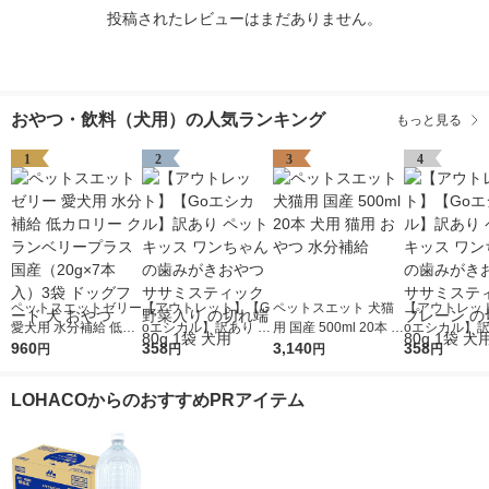
投稿されたレビューはまだありません。
おやつ・飲料（犬用）の人気ランキング
もっと見る
1
2
3
4
ペットスエットゼリー
【アウトレット】【G
ペットスエット 犬猫
【アウトレッ
愛犬用 水分補給 低カ
oエシカル】訳あり ペ
用 国産 500ml 20本 犬
oエシカル】訳
ロリー クランベリー
960
ットキッス ワンちゃ
358
用 猫用 おやつ 水分補
3,140
ットキッス ワ
358
円
円
円
円
プラス 国産（20g×7
んの歯みがきおやつ
給
んの歯みがき
本入）3袋 ドッグフー
ササミスティック 野
ササミスティッ
LOHACOからのおすすめPRアイテム
ド 犬 おやつ
菜入り の切れ端 80g
レーン の切れ端
1袋 犬用
1袋 犬用