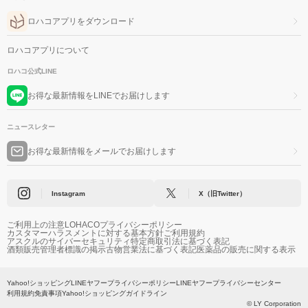
ロハコアプリをダウンロード
ロハコアプリについて
ロハコ公式LINE
お得な最新情報をLINEでお届けします
ニュースレター
お得な最新情報をメールでお届けします
Instagram
X（旧Twitter）
ご利用上の注意
LOHACOプライバシーポリシー
カスタマーハラスメントに対する基本方針
ご利用規約
アスクルのサイバーセキュリティ
特定商取引法に基づく表記
酒類販売管理者標識の掲示
古物営業法に基づく表記
医薬品の販売に関する表示
Yahoo!ショッピング
LINEヤフープライバシーポリシー
LINEヤフープライバシーセンター
利用規約
免責事項
Yahoo!ショッピングガイドライン
© LY Corporation