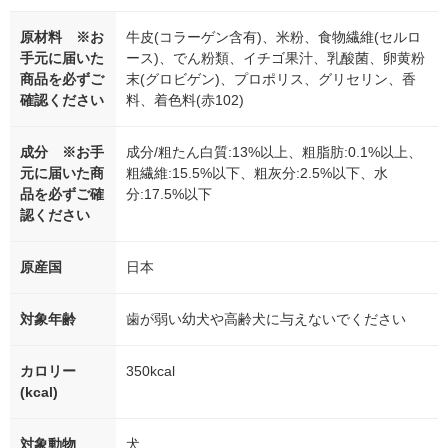
原材料 ※お
牛皮(コラーゲン含有)、米粉、食物繊維(セルロ
手元に届いた
ース)、でん粉類、イチゴ果汁、乳酸菌、卵黄粉
商品を必ずご
末(グロビゲン)、プロポリス、グリセリン、香
確認ください
料、着色料(赤102)
成分 ※お手
成分/粗たん白質:13%以上、粗脂肪:0.1%以上、
元に届いた商
粗繊維:15.5%以下、粗灰分:2.5%以下、水
品を必ずご確
分:17.5%以下
認ください
原産国
日本
対象年齢
歯が弱い幼犬や高齢犬に与えないでください
カロリー
350kcal
(kcal)
対象動物
犬