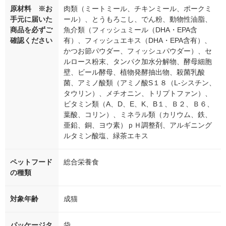
原材料 ※お
肉類（ミートミール、チキンミール、ポークミ
手元に届いた
ール）、とうもろこし、でん粉、動物性油脂、
商品を必ずご
魚介類（フィッシュミール（DHA・EPA含
確認ください
有）、フィッシュエキス（DHA・EPA含有）、
かつお節パウダー、フィッシュパウダー）、セ
ルロース粉末、タンパク加水分解物、酵母細胞
壁、ビール酵母、植物発酵抽出物、殺菌乳酸
菌、アミノ酸類（アミノ酸S１８（L-シスチン、
タウリン）、メチオニン、トリプトファン）、
ビタミン類（A、D、E、K、B１、Ｂ２、Ｂ６、
葉酸、コリン）、ミネラル類（カリウム、鉄、
亜鉛、銅、ヨウ素）ｐＨ調整剤、アルギニング
ルタミン酸塩、緑茶エキス
ペットフード
総合栄養食
の種類
対象年齢
成猫
パッケージタ
袋