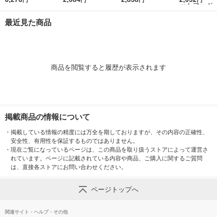
円
円
円
円
キャットフード ドラ
（12袋入）3個 キャッ
各12袋）キャットフ
魚・しらす味 国
イ ネスレ日本（イチ
トフード ウェット パ
ード 猫 ウェット パウ
kg（小分けパ
最近見た商品
オシ）
ウチ
チ
入）1袋 ユニ
ム キャットフ
商品を閲覧すると履歴が表示されます
掲載商品の情報について
・
掲載している情報の精度には万全を期しておりますが、その内容の正確性、
安全性、有用性を保証するものではありません。
・
現在ご覧になっているページは、この商品を取り扱うストアによって運営さ
れています。ページに記載されている内容や商品、ご購入に関するご質問
は、直接各ストアにお問い合わせください。
ページトップへ
関連サイト・ヘルプ・その他