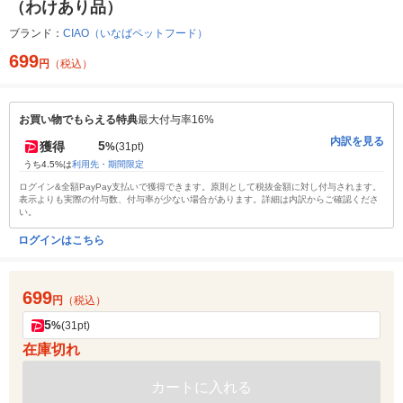
（わけあり品）
ブランド：
CIAO（いなばペットフード）
699
円
（税込）
お買い物でもらえる特典
最大付与率16%
内訳を見る
5
獲得
%
(31pt)
うち4.5%は
利用先・期間限定
ログイン&全額PayPay支払いで獲得できます。原則として税抜金額に対し付与されます。
表示よりも実際の付与数、付与率が少ない場合があります。詳細は内訳からご確認くださ
い。
ログインはこちら
699
円
（税込）
5
%
(31pt)
在庫切れ
カートに入れる