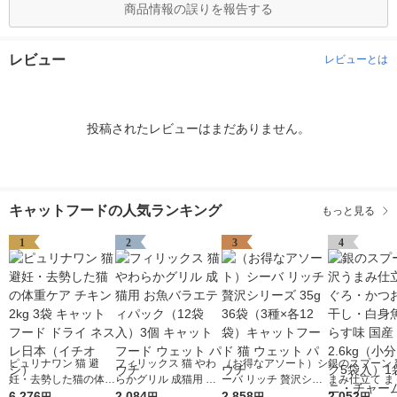
商品情報の誤りを報告する
レビュー
レビューとは
投稿されたレビューはまだありません。
キャットフードの人気ランキング
もっと見る
1
2
3
4
ピュリナワン 猫 避
フィリックス 猫 やわ
（お得なアソート）シ
銀のスプーン 
妊・去勢した猫の体重
らかグリル 成猫用 お
ーバ リッチ 贅沢シリ
まみ仕立て ま
ケア チキン 2kg 3袋
6,276
魚バラエティパック
2,084
ーズ 35g 36袋（3種×
2,858
かつお・煮干
2,052