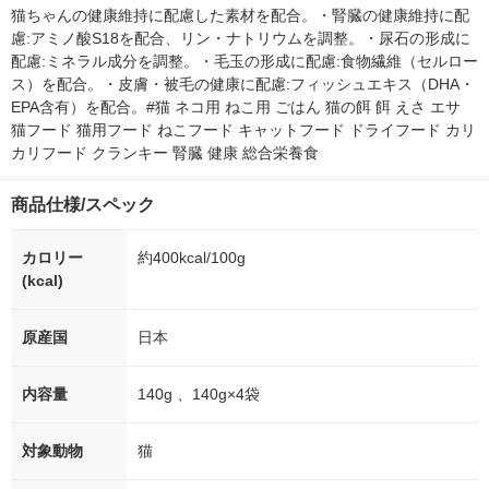
オリジナル
猫ちゃんの健康維持に配慮した素材を配合。・腎臓の健康維持に配
慮:アミノ酸S18を配合、リン・ナトリウムを調整。・尿石の形成に
配慮:ミネラル成分を調整。・毛玉の形成に配慮:食物繊維（セルロー
ス）を配合。・皮膚・被毛の健康に配慮:フィッシュエキス（DHA・
EPA含有）を配合。#猫 ネコ用 ねこ用 ごはん 猫の餌 餌 えさ エサ 
猫フード 猫用フード ねこフード キャットフード ドライフード カリ
カリフード クランキー 腎臓 健康 総合栄養食
商品仕様/スペック
カロリー
約400kcal/100g
(kcal)
原産国
日本
内容量
140g 、140g×4袋
対象動物
猫