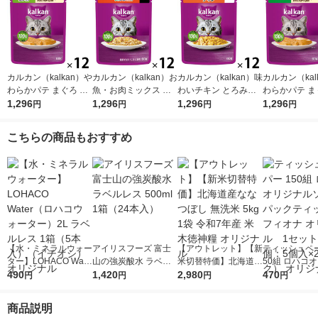
カルカン（kalkan）や
カルカン（kalkan）お
カルカン（kalkan）味
カルカン（kal
わらかパテ まぐろ た
魚・お肉ミックス ま
わいチキン とろみ仕
わらかパテ ま
い入り 着色料・発色
1,296
ぐろ・かつお・ささみ
1,296
立て 60g 12袋 マース
1,296
色料・発色剤 
1,296
円
円
円
円
剤 無添加 60g 12袋 キ
入り ゼリー仕立て 60
ジャパン キャットフ
60g 12袋 
ャットフード ウェッ
g 12袋 キャットフー
ード ウェット
パン キャット
こちらの商品もおすすめ
ト
ド ウェット
ウェット
【水・ミネラルウォー
アイリスフーズ 富士
【アウトレット】【新
ティッシュペー
ター】LOHACO Wate
山の強炭酸水 ラベル
米切替特価】北海道産
50組 ロハコ
r（ロハコウォータ
490
レス 500ml 1箱（24
1,420
ななつぼし 無洗米 5k
2,980
ルソフトパッ
470
円
円
円
円
ー）2L ラベルレス 1
本入）
g 1袋 令和7年産 米 木
シュ フィオナ
箱（5本入）（イチオ
徳神糧 オリジナル
ナル 1セット
商品説明
シ） オリジナル
個：5個入×2