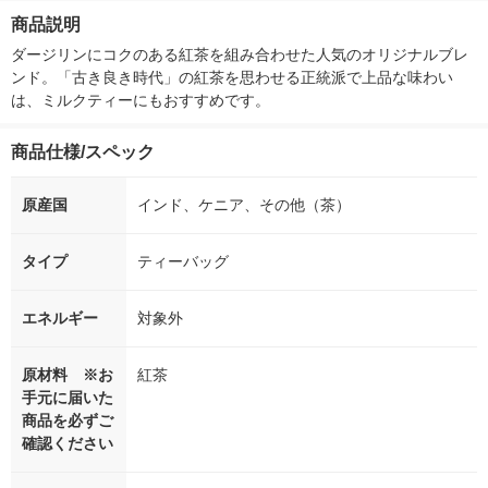
箱（5本入）（イチオ
徳神糧 オリジナル
ナル 1セット
商品説明
シ） オリジナル
個：5個入×2
オリジナル
ダージリンにコクのある紅茶を組み合わせた人気のオリジナルブレ
ンド。「古き良き時代」の紅茶を思わせる正統派で上品な味わい
は、ミルクティーにもおすすめです。
商品仕様/スペック
原産国
インド、ケニア、その他（茶）
タイプ
ティーバッグ
エネルギー
対象外
原材料 ※お
紅茶
手元に届いた
商品を必ずご
確認ください