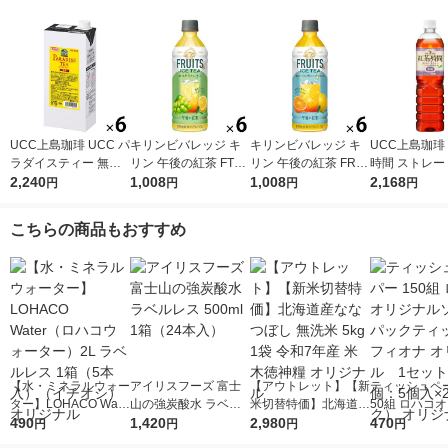
UCC上島珈琲 UCC パ
キリンビバレッジ キ
キリンビバレッジ キ
UCC上島珈琲
ラダイスティー 無糖
リン 午後の紅茶 FTUI
リン 午後の紅茶 FRUI
時間 ストレー
1000ml 1箱（6本入）
2,240
TS ＆ ICE TEA （フ
1,008
TS ＆ ICE TEA （フ
1,008
ー 無糖 900ml
2,168
円
円
円
円
ルーツ＆アイスティ
ルーツ＆アイスティ
2本入）
ー） 白ぶどうとレモ
ー） オレンジとグレ
こちらの商品もおすすめ
ン 500ml 1セット（6
ープフルーツ 500ml 1
本）
セット（6本）
【水・ミネラルウォー
アイリスフーズ 富士
【アウトレット】【新
ティッシュペー
ター】LOHACO Wate
山の強炭酸水 ラベル
米切替特価】北海道産
50組 ロハコ
r（ロハコウォータ
490
レス 500ml 1箱（24
1,420
ななつぼし 無洗米 5k
2,980
ルソフトパッ
470
円
円
円
円
ー）2L ラベルレス 1
本入）
g 1袋 令和7年産 米 木
シュ フィオナ