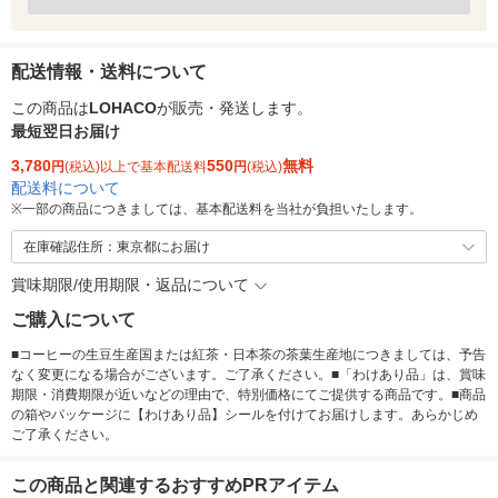
配送情報・送料について
この商品は
LOHACO
が販売・発送します。
最短翌日お届け
3,780
550
無料
円
(税込)以上で基本配送料
円
(税込)
配送料について
※
一部の商品につきましては、基本配送料を当社が負担いたします。
在庫確認住所：東京都にお届け
賞味期限/使用期限・返品について
ご購入について
■コーヒーの生豆生産国または紅茶・日本茶の茶葉生産地につきましては、予告
なく変更になる場合がございます。ご了承ください。■「わけあり品」は、賞味
期限・消費期限が近いなどの理由で、特別価格にてご提供する商品です。■商品
の箱やパッケージに【わけあり品】シールを付けてお届けします。あらかじめ
ご了承ください。
この商品と関連するおすすめPRアイテム