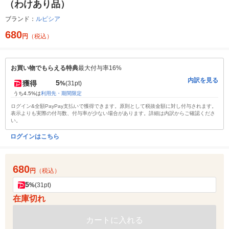
（わけあり品）
ブランド：
ルピシア
680
円
（税込）
お買い物でもらえる特典
最大付与率16%
内訳を見る
5
獲得
%
(31pt)
うち4.5%は
利用先・期間限定
ログイン&全額PayPay支払いで獲得できます。原則として税抜金額に対し付与されます。
表示よりも実際の付与数、付与率が少ない場合があります。詳細は内訳からご確認くださ
い。
ログインはこちら
680
円
（税込）
5
%
(31pt)
在庫切れ
カートに入れる