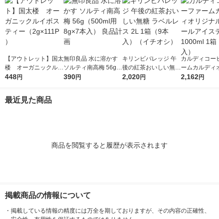
【アウトレット】国太
無印良品 水に溶かす
キリンビバレッジ 午
カルディコー
楼 オーガニックルイ
ソルティ南高梅 56g
後の紅茶おいしい無糖
ームカルディ
ボスティー（2g×111P
448
（500ml用8g×7本
390
ラベルレス 2L 1箱（9
2,020
ル ネパールア
2,162
円
円
円
円
）
入） 良品計画
本入）（イチオシ）
ィー 1000ml 1箱（6
本入）
最近見た商品
商品を閲覧すると履歴が表示されます
掲載商品の情報について
・
掲載している情報の精度には万全を期しておりますが、その内容の正確性、