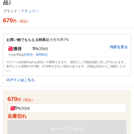
品）
ブランド：
ナチュラハ
670
円
（税込）
お買い物でもらえる特典
最大付与率7%
内訳を見る
5
獲得
%
(30pt)
うち4.5%は
利用先・期間限定
ログイン&全額PayPay支払いで獲得できます。原則として税抜金額に対し付与されます。
表示よりも実際の付与数、付与率が少ない場合があります。詳細は内訳からご確認くださ
い。
ログインはこちら
670
円
（税込）
5
%
(30pt)
在庫切れ
カートに入れる