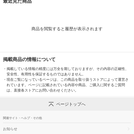
最近見た商品
オシ）
ウチ
チ
入）1袋 ユニ
ム キャットフ
商品を閲覧すると履歴が表示されます
掲載商品の情報について
・
掲載している情報の精度には万全を期しておりますが、その内容の正確性、
安全性、有用性を保証するものではありません。
・
現在ご覧になっているページは、この商品を取り扱うストアによって運営さ
れています。ページに記載されている内容や商品、ご購入に関するご質問
は、直接各ストアにお問い合わせください。
ページトップへ
関連サイト・ヘルプ・その他
お知らせ