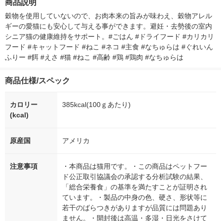
商品説明
シ） オリジナル
個：5個入×2
オリジナル
穀物を使用していないので、お肉本来の旨みが味わえ、穀物アレル
ギーの愛猫にも安心して与える事ができます。避妊・去勢後の室内
シニア猫の健康維持をサポート。#ごはん #ドライフード #カリカリ
フード #キャットフード #ねこ #ネコ #主食 #なちゅらは #ぐれいん
ふりー #餌 #えさ #猫 #ねこ #高齢 #鶏 #鶏肉 #なちゅらは
商品仕様/スペック
カロリー
385kcal(100ｇあたり)
(kcal)
原産国
アメリカ
注意事項
・本商品は猫用です。・この商品はペットフー
ド公正取引協議会の承認する分析試験の結果、
「総合栄養食」の基準を満たすことが証明され
ています。・製品の中身の色、硬さ、形状等に
若干のばらつきがありますが品質には問題あり
ません。・開封後は高温・多湿・日光をさけて