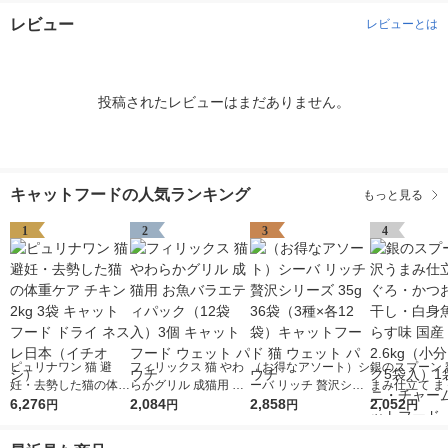
レビュー
レビューとは
投稿されたレビューはまだありません。
キャットフードの人気ランキング
もっと見る
1
2
3
4
ピュリナワン 猫 避
フィリックス 猫 やわ
（お得なアソート）シ
銀のスプーン 
妊・去勢した猫の体重
らかグリル 成猫用 お
ーバ リッチ 贅沢シリ
まみ仕立て ま
ケア チキン 2kg 3袋
6,276
魚バラエティパック
2,084
ーズ 35g 36袋（3種×
2,858
かつお・煮干
2,052
円
円
円
円
キャットフード ドラ
（12袋入）3個 キャッ
各12袋）キャットフ
魚・しらす味 国
イ ネスレ日本（イチ
トフード ウェット パ
ード 猫 ウェット パウ
kg（小分けパ