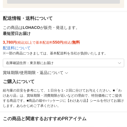
配送情報・送料について
この商品は
LOHACO
が販売・発送します。
最短翌日お届け
3,780
550
無料
円
(税込)以上で基本配送料
円
(税込)
配送料について
※
一部の商品につきましては、基本配送料を当社が負担いたします。
在庫確認住所：東京都にお届け
賞味期限/使用期限・返品について
ご購入について
給与量の目安を参考にして、１日分を１‐２回に分けてお与えください。■「わ
けあり品」は、賞味期限・消費期限が近いなどの理由で、特別価格にてご提供
する商品です。■商品の箱やパッケージに【わけあり品】シールを付けてお届け
します。あらかじめご了承ください。
この商品と関連するおすすめPRアイテム