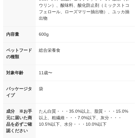
ウリン）、酸味料、酸化防止剤（ミックストコ
フェロール、ローズマリー抽出物）、ユッカ抽
出物
内容量
600g
ペットフード
総合栄養食
の種類
対象年齢
11歳〜
パッケージタ
袋
イプ
成分 ※お手
たん白質・・・35.0%以上、脂質・・・15.0%
元に届いた商
以上、粗繊維・・・7.0%以下、灰分・・・
品を必ずご確
10.5%以下、水分・・・10.0%以下
認ください