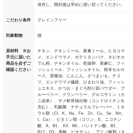
保存し、開封後は早めに使い切ってください。
こだわり条件
グレインフリー
対象動物
猫
原材料 ※お
チキン、チキンミール、家禽ミール、ヒヨコマ
手元に届いた
メ、エンドウマメ、ポテトタンパク、タピオカ
商品を必ずご
でん粉、チキンオイル、乾燥卵、亜麻仁、フィ
確認ください
ッシュミール、フィッシュオイル、粉末セルロ
ース、菜種油、にんじん、さつまいも、チコ
リ、エンドウマメ繊維、ひまわり油、フィッシ
ュエキス、かつお・まぐろ削り節パウダー、ブ
ルーベリー、クランベリー、グルコサミン（カ
ニ由来）、サメ軟骨抽出物（コンドロイチンを
含む）、乳酸菌、ナチュラルフレーバー、ミネ
ラル類（Cl、K、Na、Fe、Zn、Cu、Se、Mn、
I、Ca）、ビタミン類（コリン、E、ニコチン
酸、A、B1、 K3、B6、パントテン酸、B2、
B12、D3、葉酸、ビオチン）、アミノ酸類（タ