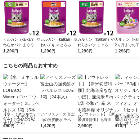
カルカン（kalkan）や
カルカン（kalkan）味
カルカン（kalkan）や
カルカン（kal
わらかパテ まぐろ た
わいチキン とろみ仕
わらかパテ まぐろ 着
2ヵ月までの
い入り 着色料・発色
1,296
立て 60g 12袋 マース
1,296
色料・発色剤 無添加
1,296
やわらかチキン
1,296
円
円
円
円
剤 無添加 60g 12袋 キ
ジャパン キャットフ
60g 12袋 マースジャ
み仕立て 60g 
ャットフード ウェッ
ード ウェット
パン キャットフード
ャットフード 
こちらの商品もおすすめ
ト
ウェット
ト
【水・ミネラルウォー
アイリスフーズ 富士
【アウトレット】【新
ティッシュペー
ター】LOHACO Wate
山の強炭酸水 ラベル
米切替特価】北海道産
50組 ロハコ
r（ロハコウォータ
490
レス 500ml 1箱（24
1,420
ななつぼし 無洗米 5k
2,980
ルソフトパッ
470
円
円
円
円
ー）2L ラベルレス 1
本入）
g 1袋 令和7年産 米 木
シュ フィオナ
箱（5本入）（イチオ
徳神糧 オリジナル
ナル 1セット