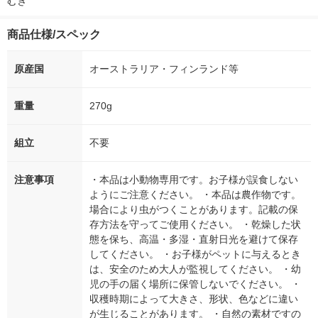
むぎ
商品仕様/スペック
原産国
オーストラリア・フィンランド等
重量
270g
組立
不要
注意事項
・本品は小動物専用です。お子様が誤食しない
ようにご注意ください。 ・本品は農作物です。
場合により虫がつくことがあります。記載の保
存方法を守ってご使用ください。 ・乾燥した状
態を保ち、高温・多湿・直射日光を避けて保存
してください。 ・お子様がペットに与えるとき
は、安全のため大人が監視してください。 ・幼
児の手の届く場所に保管しないでください。 ・
収穫時期によって大きさ、形状、色などに違い
が生じることがあります。 ・自然の素材ですの