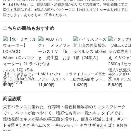
■「わけあり品」は、賞味期限・消費期限が近いなどの理由で、特別価格にてご
提供する商品です。■商品の箱やパッケージに【わけあり品】シールを付けてお
届けします。あらかじめご了承ください。
こちらの商品もおすすめ
【水・ミネラルウォー
HAKU（ハク） メラ
アイリスフーズ 富士
アタックゼロ（A
ター】LOHACO Wate
ノフォーカスＩＶ 4
山の強炭酸水 ラベル
ZERO) ドラ
r（ロハコウォータ
490
5ｇ 資生堂 おまけ
11,000
レス 500ml 1箱（24
1,420
詰め替え メガ
5,820
円
円
円
円
ー）2L ラベルレス 1
付き
本入）
ボ 2300g 1
箱（5本入）（イチオ
個入) 洗濯洗剤
商品説明
シ） オリジナル
栄養バランスに優れた、保存料・着色料無添加のミックスフレーク
です。ペットが食べやすく、嗜好性も高い「殻ムキ」タイプです。
穀物発酵エキスが腸内の善玉菌を増やし、便臭を軽減します。#フー
ド #餌 #うさぎ #ハムスター #モルモット ＃ウサギ #えんばく #おお