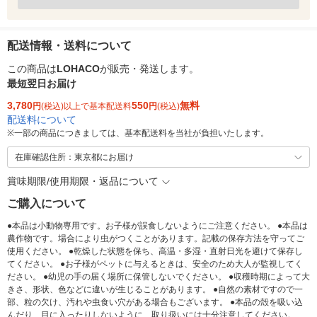
配送情報・送料について
この商品は
LOHACO
が販売・発送します。
最短翌日お届け
3,780
550
無料
円
(税込)以上で基本配送料
円
(税込)
配送料について
※
一部の商品につきましては、基本配送料を当社が負担いたします。
在庫確認住所：東京都にお届け
賞味期限/使用期限・返品について
ご購入について
●本品は小動物専用です。お子様が誤食しないようにご注意ください。 ●本品は
農作物です。場合により虫がつくことがあります。記載の保存方法を守ってご
使用ください。 ●乾燥した状態を保ち、高温・多湿・直射日光を避けて保存し
てください。 ●お子様がペットに与えるときは、安全のため大人が監視してく
ださい。 ●幼児の手の届く場所に保管しないでください。 ●収穫時期によって大
きさ、形状、色などに違いが生じることがあります。 ●自然の素材ですので一
部、粒の欠け、汚れや虫食い穴がある場合もございます。 ●本品の殻を吸い込
んだり、目に入ったりしないように、取り扱いには十分注意してください。