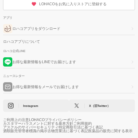
LOHACOをお気に入りストアに登録する
アプリ
ロハコアプリをダウンロード
ロハコアプリについて
ロハコ公式LINE
お得な最新情報をLINEでお届けします
ニュースレター
お得な最新情報をメールでお届けします
Instagram
X（旧Twitter）
ご利用上の注意
LOHACOプライバシーポリシー
カスタマーハラスメントに対する基本方針
ご利用規約
アスクルのサイバーセキュリティ
特定商取引法に基づく表記
酒類販売管理者標識の掲示
古物営業法に基づく表記
医薬品の販売に関する表示