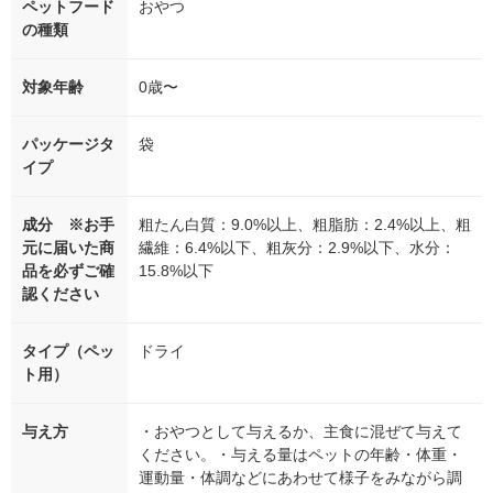
ペットフード
おやつ
の種類
対象年齢
0歳〜
パッケージタ
袋
イプ
成分 ※お手
粗たん白質：9.0%以上、粗脂肪：2.4%以上、粗
元に届いた商
繊維：6.4%以下、粗灰分：2.9%以下、水分：
品を必ずご確
15.8%以下
認ください
タイプ（ペッ
ドライ
ト用）
与え方
・おやつとして与えるか、主食に混ぜて与えて
ください。・与える量はペットの年齢・体重・
運動量・体調などにあわせて様子をみながら調