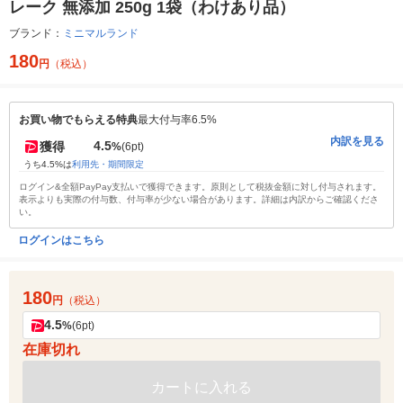
レーク 無添加 250g 1袋（わけあり品）
ブランド：
ミニマルランド
180
円
（税込）
お買い物でもらえる特典
最大付与率6.5%
内訳を見る
4.5
獲得
%
(6pt)
うち4.5%は
利用先・期間限定
ログイン&全額PayPay支払いで獲得できます。原則として税抜金額に対し付与されます。
表示よりも実際の付与数、付与率が少ない場合があります。詳細は内訳からご確認くださ
い。
ログインはこちら
180
円
（税込）
4.5
%
(6pt)
在庫切れ
カートに入れる