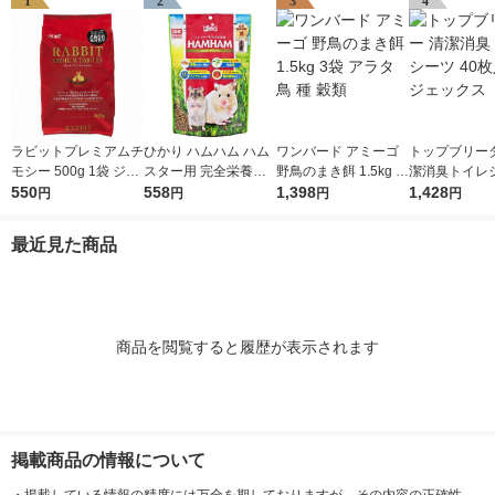
1
2
3
4
ラビットプレミアムチ
ひかり ハムハム ハム
ワンバード アミーゴ
トップブリーダ
モシー 500g 1袋 ジェ
スター用 完全栄養食
野鳥のまき餌 1.5kg 3
潔消臭トイレシ
ックス
550
国産 270g 1袋 キョー
558
袋 アラタ 鳥 種 穀類
1,398
0枚入 2袋 ジ
1,428
円
円
円
円
リン
最近見た商品
商品を閲覧すると履歴が表示されます
掲載商品の情報について