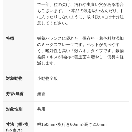
で一部、粒の欠け、汚れや虫食い穴がある場合
もございます。 ・本品の殻を吸い込んだり、目
に入ったりしないように、取り扱いには十分注
意してください。
特徴
栄養バランスに優れた、保存料・着色料無添加
のミックスフレークです。ペットが食べやす
く、嗜好性も高い「殻ムキ」タイプです。穀物
発酵エキスが腸内の善玉菌を増やし、便臭を軽
減します。
対象動物
小動物全般
芳香/無香
無香
対象性別
共用
寸法（幅×奥
幅150mm×奥行き60mm×高さ210mm
行×高さ）