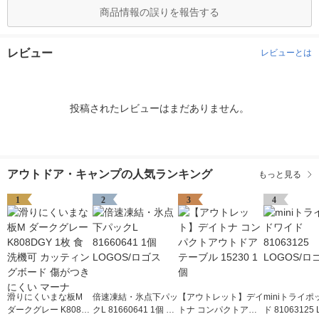
商品情報の誤りを報告する
レビュー
レビューとは
投稿されたレビューはまだありません。
アウトドア・キャンプの人気ランキング
もっと見る
1
2
3
4
滑りにくいまな板M
倍速凍結・氷点下パッ
【アウトレット】デイ
miniトライ
ダークグレー K808D
クL 81660641 1個 LO
トナ コンパクトアウ
ド 81063125 