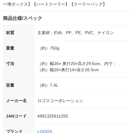
ー簿ボックス】【ハードクーラー】【クーラーバッグ】
商品仕様/スペック
材質
主素材：EVA、PP、PE、PVC、ナイロン
重量
（約）750g
寸法
（約）幅26× 奥行20×高さ29.5cm、内寸：
（約）幅20×奥行14×深さ26.5cm
容量
（約）7.4L
メーカー名
ロゴスコーポレーション
JANコード
4981325611255
ブランド
LOGOS