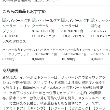
賞味期限/使用期限・返品について
こちらの商品もおすすめ
ハイパー氷点下クーラ
ハイパー氷点下クーラ
ハイパー氷点下クーラ
トレックチェ
ー・スリップリッド 8
ーS 81670060 1個 LO
ーM 81670070 1台 L
73160277 L
1670050 LOGOS/ロ
8,690
GOS/ロゴス
9,460
OGOS/ロゴス
10,780
ロゴス
3,960
円
円
円
円
ゴス
商品説明
新登場のハイパー氷点下クーラーは、ジッパーレスで楽々ワンアク
ション開閉を実現。スリップリッド構造により高い密閉度と保冷力
を誇ります。500mlペットボトル6本と氷点下パックMが収納可能
で、氷点下パックGTー16との併用でカップアイスを約12時間保
存。防水インナーは取り外し可能で洗浄も簡単。メタルシルバーカ
ラーで太陽光を反射し、積み重ねも可能な便利なクーラーです。
【アウトドア】【キャンプ】【レジャー】【ピクニック】【クーラ