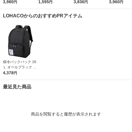
GY 1枚 食洗機可 カッ
3,980
GOS/ロゴス
1,595
トドアテーブル 1523
3,836
ロゴス
3,960
円
円
円
円
ティングボード 傷が
0 1個
つきにくい マーナ
LOHACOからのおすすめPRアイテム
保冷バックパック 16
Ｌ オールブラック RF
P-016 ALB 1個 保冷バ
4,378
円
ッグ リュック サーモ
ス
最近見た商品
商品を閲覧すると履歴が表示されます