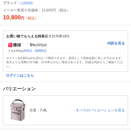
ブランド：
LOGOS
メーカー希望小売価格：
10,800円（税込）
10,800
円
（税込）
お買い物でもらえる特典
最大付与率16%
内訳を見る
5
獲得
%
(495pt)
うち4.5%は
利用先・期間限定
ログイン&全額PayPay支払いで獲得できます。原則として税抜金額に対し付与されます。
表示よりも実際の付与数、付与率が少ない場合があります。詳細は内訳からご確認くださ
い。
ログインはこちら
バリエーション
容量：
7.4L
すべてのバリエーションを見る