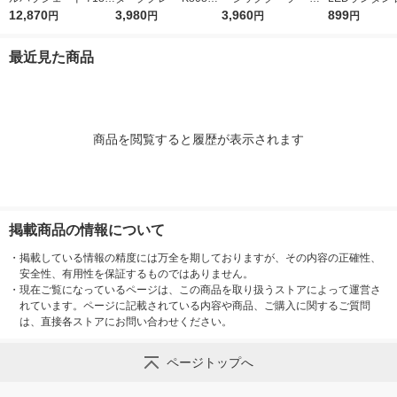
9034 LOGOS/ロゴス
12,870
GY 1枚 食洗機可 カッ
3,980
1670323 LOGOS/ロ
3,960
滴構造 単一形
899
円
円
円
円
ティングボード 傷が
ゴス
売 グリーン 1個
つきにくい マーナ
1000
最近見た商品
商品を閲覧すると履歴が表示されます
掲載商品の情報について
・
掲載している情報の精度には万全を期しておりますが、その内容の正確性、
安全性、有用性を保証するものではありません。
・
現在ご覧になっているページは、この商品を取り扱うストアによって運営さ
れています。ページに記載されている内容や商品、ご購入に関するご質問
は、直接各ストアにお問い合わせください。
ページトップへ