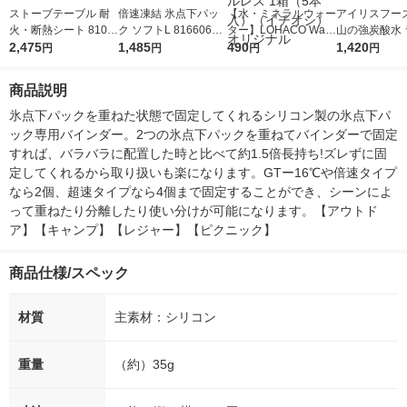
ストーブテーブル 耐
倍速凍結 氷点下パッ
【水・ミネラルウォー
アイリスフーズ
火・断熱シート 8106
ク ソフトL 81660646
ター】LOHACO Wate
山の強炭酸水 
4037 LOGOS/ロゴス
2,475
1個 LOGOS/ロゴス
1,485
r（ロハコウォータ
490
レス 500ml 1
1,420
円
円
円
円
ー）2L ラベルレス 1
本入）
箱（5本入）（イチオ
商品説明
シ） オリジナル
氷点下パックを重ねた状態で固定してくれるシリコン製の氷点下パ
ック専用バインダー。2つの氷点下パックを重ねてバインダーで固定
すれば、バラバラに配置した時と比べて約1.5倍長持ち!ズレずに固
定してくれるから取り扱いも楽になります。GTー16℃や倍速タイプ
なら2個、超速タイプなら4個まで固定することができ、シーンによ
って重ねたり分離したり使い分けが可能になります。【アウトド
ア】【キャンプ】【レジャー】【ピクニック】
商品仕様/スペック
材質
主素材：シリコン
重量
（約）35g