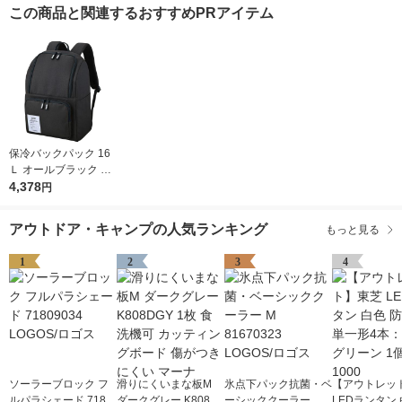
この商品と関連するおすすめPRアイテム
保冷バックパック 16
Ｌ オールブラック RF
P-016 ALB 1個 保冷バ
4,378
円
ッグ リュック サーモ
ス
アウトドア・キャンプの人気ランキング
もっと見る
1
2
3
4
ソーラーブロック フ
滑りにくいまな板M
氷点下パック抗菌・ベ
【アウトレッ
ルパラシェード 7180
ダークグレー K808D
ーシッククーラー M 8
LEDランタン 