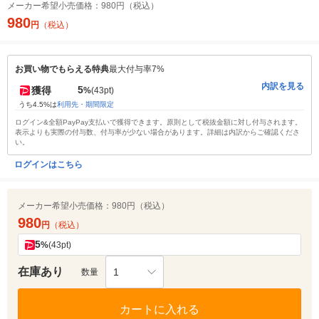
メーカー希望小売価格：
980円（税込）
980
円
（税込）
お買い物でもらえる特典
最大付与率7%
内訳を見る
5
獲得
%
(43pt)
うち4.5%は
利用先・期間限定
ログイン&全額PayPay支払いで獲得できます。原則として税抜金額に対し付与されます。
表示よりも実際の付与数、付与率が少ない場合があります。詳細は内訳からご確認くださ
い。
ログインはこちら
メーカー希望小売価格：
980円（税込）
980
円
（税込）
5
%
(43pt)
在庫あり
1
数量
カートに入れる