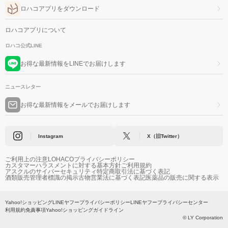
ロハコアプリをダウンロード
ロハコアプリについて
ロハコ公式LINE
お得な最新情報をLINEでお届けします
ニュースレター
お得な最新情報をメールでお届けします
Instagram
X（旧Twitter）
ご利用上の注意
LOHACOプライバシーポリシー
カスタマーハラスメントに対する基本方針
ご利用規約
アスクルのサイバーセキュリティ
特定商取引法に基づく表記
酒類販売管理者標識の掲示
古物営業法に基づく表記
医薬品の販売に関する表示
Yahoo!ショッピング
LINEヤフープライバシーポリシー
LINEヤフープライバシーセンター
利用規約
免責事項
Yahoo!ショッピングガイドライン
© LY Corporation