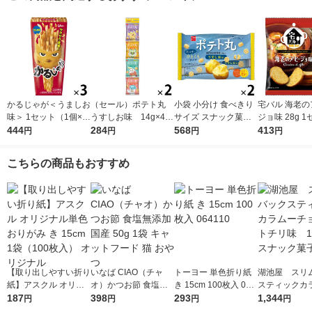
かるじゃが＜うましお
（セール）ポテト丸
小袋 小分け 食べきり
宅バル 海老の
味＞ 1セット（1個×
うすしお味 14g×4
サイズ スナック菓子
ジョ味 28g 
3） 江崎グリコ スナ
444
袋 1セット(4袋×2)
284
ポテト丸 うすしお味
568
（1袋×3） 
413
円
円
円
円
ック菓子 おつまみ
おやつカンパニー 小
18g×6袋入 1セット
パニー おつま
袋 小分け 食べきりサ
（1個×2）
子
こちらの商品もおすすめ
イズ
【取り出しやすい折り
いなば CIAO（チャ
トーヨー 単色折り紙
湖池屋 スリ
紙】アスクル オリジ
オ）かつお節 食塩無
き 15cm 100枚入 064
スティックカ
ナル単色おりがみ き
187
添加 国産 50g 1袋 キ
398
110
293
ョ ホットチリ
1,344
円
円
円
円
15cm 1袋（100枚
ャットフード 猫 おや
袋 スナック