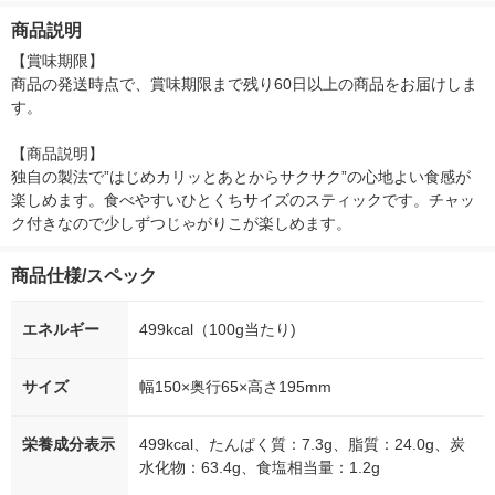
入） オリジナル
つ
商品説明
【賞味期限】

商品の発送時点で、賞味期限まで残り60日以上の商品をお届けしま
す。

【商品説明】

独自の製法で”はじめカリッとあとからサクサク”の心地よい食感が
楽しめます。食べやすいひとくちサイズのスティックです。チャッ
ク付きなので少しずつじゃがりこが楽しめます。
商品仕様/スペック
エネルギー
499kcal（100g当たり)
サイズ
幅150×奥行65×高さ195mm
栄養成分表示
499kcal、たんぱく質：7.3g、脂質：24.0g、炭
水化物：63.4g、食塩相当量：1.2g