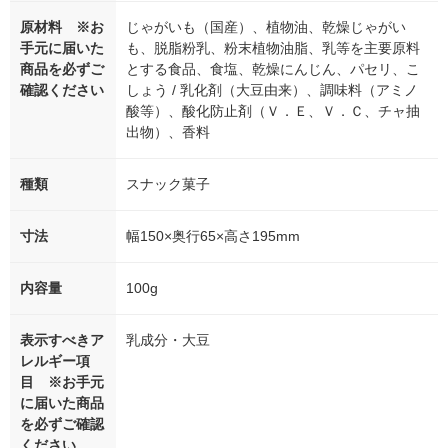
原材料 ※お
じゃがいも（国産）、植物油、乾燥じゃがい
手元に届いた
も、脱脂粉乳、粉末植物油脂、乳等を主要原料
商品を必ずご
とする食品、食塩、乾燥にんじん、パセリ、こ
確認ください
しょう / 乳化剤（大豆由来）、調味料（アミノ
酸等）、酸化防止剤（Ｖ．Ｅ、Ｖ．Ｃ、チャ抽
出物）、香料
種類
スナック菓子
寸法
幅150×奥行65×高さ195mm
内容量
100g
表示すべきア
乳成分・大豆
レルギー項
目 ※お手元
に届いた商品
を必ずご確認
ください