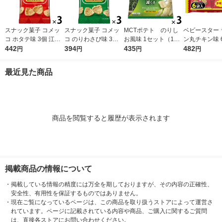
スナック菓子 コメッ
スナック菓子 コメッ
MCTポテト のりし
ベビースター 
コ ホタテ味 3個 江崎
コ のりわさび味 3個
お風味 1セット（1袋
ン丸チキン味 6
グリコ
442
江崎グリコ
394
（40g）×3） 機能性
435
32g 1セット
482
円
円
円
円
表示食品 おやつカン
2） おやつカ
パニー
小袋 小分け 
最近見た商品
商品を閲覧すると履歴が表示されます
掲載商品の情報について
・
掲載している情報の精度には万全を期しておりますが、その内容の正確性、
安全性、有用性を保証するものではありません。
・
現在ご覧になっているページは、この商品を取り扱うストアによって運営さ
れています。ページに記載されている内容や商品、ご購入に関するご質問
は、直接各ストアにお問い合わせください。