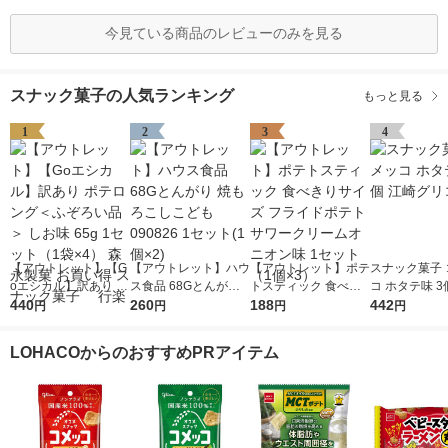
今見ている商品のレビューのみを見る
スナック菓子の人気ランキング
もっと見る
1
2
3
4
【アウトレット】【G
【アウトレット】ハウ
【アウトレット】ポテ
スナック菓子 
oエシカル】訳あり ポ
ス食品 68Gとんがり
トスティック 食べき
コ ホタテ味 3
テロング＜ふぞろい品
440
焼もろこしこども 090
260
りサイズ フライドポ
188
グリコ
442
円
円
円
円
＞ しお味 65g 1セッ
826 1セット(1個×2)
テト サワークリーム
ト（1袋×4） 森永製菓
オニオン味 1セット
LOHACOからのおすすめPRアイテム
お買い得 スナック菓
（1個×3）
子 行楽