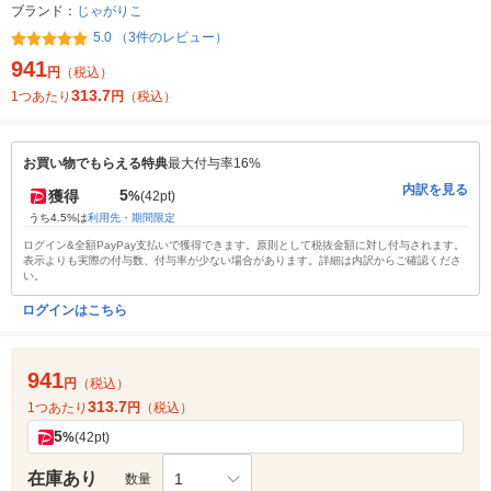
ブランド：
じゃがりこ
5.0 （3件のレビュー）
941
円
（税込）
313.7
1つあたり
円
（税込）
お買い物でもらえる特典
最大付与率16%
内訳を見る
5
獲得
%
(42pt)
うち4.5%は
利用先・期間限定
ログイン&全額PayPay支払いで獲得できます。原則として税抜金額に対し付与されます。
表示よりも実際の付与数、付与率が少ない場合があります。詳細は内訳からご確認くださ
い。
ログインはこちら
941
円
（税込）
313.7
1つあたり
円
（税込）
5
%
(42pt)
在庫あり
1
数量