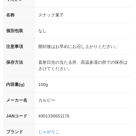
名称
スナック菓子
個別包装
なし
注意事項
開封後はお早めにお召し上がりください。
保存方法
直射日光の当たる所、高温多湿の所での保存は
さけてください。
内容量(g)
100g
メーカー名
カルビー
JANコード
4901330651176
ブランド
じゃがりこ