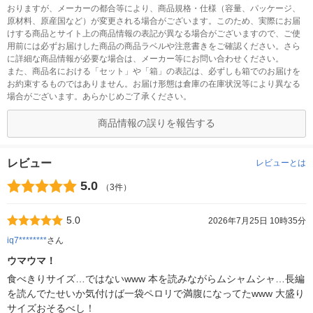
おりますが、メーカーの都合等により、商品規格・仕様（容量、パッケージ、
原材料、原産国など）が変更される場合がございます。このため、実際にお届
けする商品とサイト上の商品情報の表記が異なる場合がございますので、ご使
用前には必ずお届けした商品の商品ラベルや注意書きをご確認ください。さら
に詳細な商品情報が必要な場合は、メーカー等にお問い合わせください。
また、商品名における「セット」や「箱」の表記は、必ずしも箱でのお届けを
お約束するものではありません。お届け形態は倉庫の在庫状況等により異なる
場合がございます。あらかじめご了承ください。
商品情報の誤りを報告する
レビュー
レビューとは
5.0
（3件）
5.0
2026年7月25日 10時35分
iq7********
さん
ウマウマ！
食べきりサイズ…ではないwww 本を読みながらムシャムシャ…長編
を読んでたせいか気付けば一袋ペロリで満腹になってたwww 大盛り
サイズおそるべし！