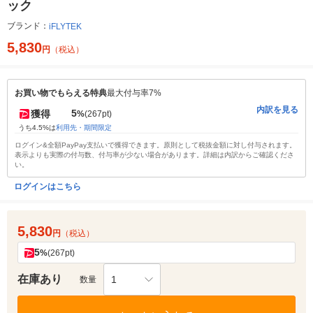
ック
ブランド：
iFLYTEK
5,830
円
（税込）
お買い物でもらえる特典
最大付与率7%
内訳を見る
5
獲得
%
(267pt)
うち4.5%は
利用先・期間限定
ログイン&全額PayPay支払いで獲得できます。原則として税抜金額に対し付与されます。
表示よりも実際の付与数、付与率が少ない場合があります。詳細は内訳からご確認くださ
い。
ログインはこちら
5,830
円
（税込）
5
%
(267pt)
在庫あり
1
数量