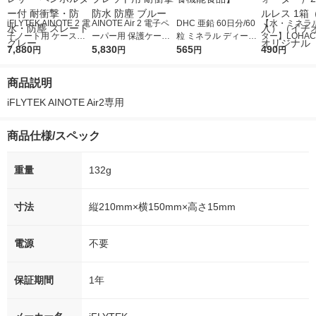
iFLYTEK AINOTE 2 電
AINOTE Air 2 電子ペ
DHC 亜鉛 60日分/60
【水・ミネラ
子ノート用 ケースカ
ーパー用 保護ケース
粒 ミネラル ディーエ
ター】LOHACO
バー 10.65インチ PU
7,880
8.2インチ PUレザー E
5,830
イチシー サプリメン
565
r（ロハコウォ
490
円
円
円
円
レザー ペンホルダー
-Inkタブレット用 耐衝
ト【栄養機能食品】
ー）2L ラベル
付 耐衝撃・防水・防
撃 防水 防塵 ブルー
箱（5本入）
商品説明
塵 スレートグレー
シ） オリジナ
iFLYTEK AINOTE Air2専用
商品仕様/スペック
重量
132g
寸法
縦210mm×横150mm×高さ15mm
電源
不要
保証期間
1年