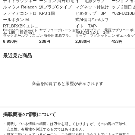
Bluetooth ハンディト
ヤザワコーポレーショ
サンワサプライ 電源
ヤザワコーポ
ラックボールマウス R
ン 海外用電源プラグC
タップ マグネット付
ン 省エネタッ
elacon メディアコン
6,990
タイプ KP3 1個
238
抜けどめタップ 3P
2,680
口 黒 Y02FU2
453
円
円
円
円
トロールボタン M-RT
式/4個口/1m/ホワイ
個
1BRXBK エレコム 1
ト TAP-MG341N2-1
最近見た商品
個（直送品）
1個
商品を閲覧すると履歴が表示されます
掲載商品の情報について
・
掲載している情報の精度には万全を期しておりますが、その内容の正確性、
安全性、有用性を保証するものではありません。
・
現在ご覧になっているページは、この商品を取り扱うストアによって運営さ