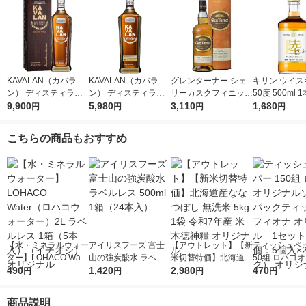
KAVALAN（カバラ
KAVALAN（カバラ
グレンターナー シェ
キリン ウイス
ン） ディスティラリ
ン） ディスティラリ
リーカスクフィニッシ
50度 500ml 1
ー クラシック シング
9,900
ーセレクトNo1 シン
5,980
ュ シングルモルト 40
3,110
1,680
円
円
円
円
ルモルトウイスキー 4
グルモルトウイスキー
度 700ml 1本 スペイ
0度 700ml 1本 台湾ウ
1本 台湾ウイスキー
サイド スコッチウイ
こちらの商品もおすすめ
イスキー
スキー 正規品
【水・ミネラルウォー
アイリスフーズ 富士
【アウトレット】【新
ティッシュペー
ター】LOHACO Wate
山の強炭酸水 ラベル
米切替特価】北海道産
50組 ロハコ
r（ロハコウォータ
490
レス 500ml 1箱（24
1,420
ななつぼし 無洗米 5k
2,980
ルソフトパッ
470
円
円
円
円
ー）2L ラベルレス 1
本入）
g 1袋 令和7年産 米 木
シュ フィオナ
箱（5本入）（イチオ
徳神糧 オリジナル
ナル 1セット
商品説明