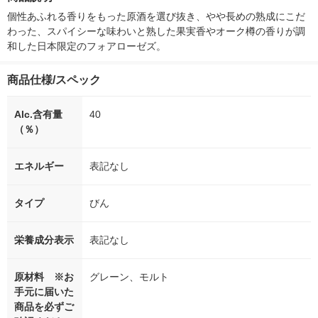
シ） オリジナル
個：5個入×2
オリジナル
個性あふれる香りをもった原酒を選び抜き、やや長めの熟成にこだ
わった、スパイシーな味わいと熟した果実香やオーク樽の香りが調
和した日本限定のフォアローゼズ。
商品仕様/スペック
Alc.含有量
40
（％）
エネルギー
表記なし
タイプ
びん
栄養成分表示
表記なし
原材料 ※お
グレーン、モルト
手元に届いた
商品を必ずご