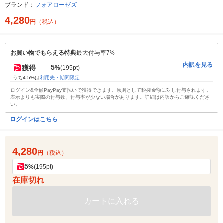
ブランド：
フォアローゼズ
4,280
円
（税込）
お買い物でもらえる特典
最大付与率7%
内訳を見る
5
獲得
%
(195pt)
うち4.5%は
利用先・期間限定
ログイン&全額PayPay支払いで獲得できます。原則として税抜金額に対し付与されます。
表示よりも実際の付与数、付与率が少ない場合があります。詳細は内訳からご確認くださ
い。
ログインはこちら
4,280
円
（税込）
5
%
(195pt)
在庫切れ
カートに入れる