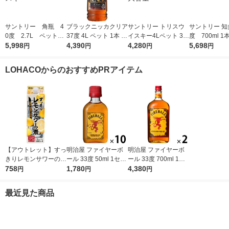
サントリー 角瓶 4
ブラックニッカクリア
サントリー トリスウ
サントリー 知多
0度 2.7L ペット
37度 4L ペット 1本 ニ
イスキー4Lペット 37
度 700ml 
1本 ウイスキー
5,998
ッカ ウイスキー
4,390
度 業務用 大容量
4,280
スキー
5,698
円
円
円
円
LOHACOからのおすすめPRアイテム
【アウトレット】すっ
明治屋 ファイヤーボ
明治屋 ファイヤーボ
きりレモンサワーの素
ール 33度 50ml 1セッ
ール 33度 700ml 1セ
25度 1L 1本 東亜酒
758
ト（10本） リキュー
1,780
ット（2本） リキュー
4,380
円
円
円
造 リキュール
ル 甘辛いシナモンフ
ル 甘辛いシナモンフ
レーバー 業務用
レーバー 業務用
最近見た商品