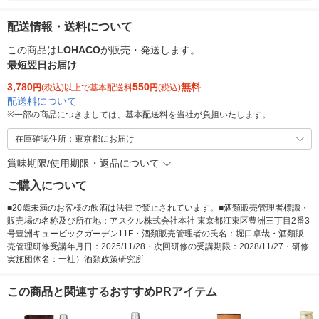
配送情報・送料について
この商品は
LOHACO
が販売・発送します。
最短翌日お届け
3,780
550
無料
円
(税込)以上で基本配送料
円
(税込)
配送料について
※
一部の商品につきましては、基本配送料を当社が負担いたします。
在庫確認住所：東京都にお届け
賞味期限/使用期限・返品について
ご購入について
■20歳未満のお客様の飲酒は法律で禁止されています。■酒類販売管理者標識・
販売場の名称及び所在地：アスクル株式会社本社 東京都江東区豊洲三丁目2番3
号豊洲キュービックガーデン11F・酒類販売管理者の氏名：堀口卓哉・酒類販
売管理研修受講年月日：2025/11/28・次回研修の受講期限：2028/11/27・研修
実施団体名：一社）酒類政策研究所
この商品と関連するおすすめPRアイテム