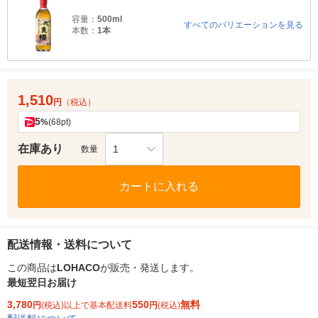
容量：
500ml
すべてのバリエーションを見る
本数：
1本
1,510
円
（税込）
5
%
(68pt)
在庫あり
1
数量
カートに入れる
配送情報・送料について
この商品は
LOHACO
が販売・発送します。
最短翌日お届け
3,780
550
無料
円
(税込)以上で基本配送料
円
(税込)