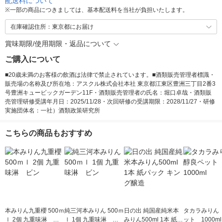
配送料について
※
一部の商品につきましては、基本配送料を当社が負担いたします。
在庫確認住所：東京都にお届け
賞味期限/使用期限・返品について
ご購入について
■20歳未満のお客様の飲酒は法律で禁止されています。■酒類販売管理者標識・
販売場の名称及び所在地：アスクル株式会社本社 東京都江東区豊洲三丁目2番3
号豊洲キュービックガーデン11F・酒類販売管理者の氏名：堀口卓哉・酒類販
売管理研修受講年月日：2025/11/28・次回研修の受講期限：2028/11/27・研修
実施団体名：一社）酒類政策研究所
こちらの商品もおすすめ
本みりん九重櫻 500ｍ
純三河本みりん 500ｍ
日の出 純国産純米本
タカラみりん
ｌ 2個 九重味淋 ビ
ｌ 1個 九重味淋 ビ
みりん500ml 1本 紙パ
ット 1000ml