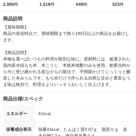
ン
2,980
ン
1,618
ック キング醸造
649
523
円
円
円
円
商品説明
【賞味期限】

商品の発送時点で、賞味期限まで残り180日以上の商品をお届けし
ます。

【商品説明】

本物を選べばいつもの料理が格別な味に。原材料には、厳選された
国内産水稲もち米、米こうじ、本格米焼酎のみを使用。創業当時か
ら今に受け継がれる昔ながらの製法で、手間隙かけてじっくりと醸
造した本みりんです。もち米だけで作られる自然な甘みと豊富なう
ま味は格別で、料理をよりいっそうおいしく仕上げます。
商品仕様/スペック
エネルギー
41kcal
栄養成分表示
熱量41kcal たんぱく質0.07ｇ 脂質０ｇ 炭
水化物7.3ｇ 食塩相当量０ｇ