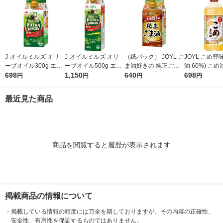
J-オイルミルズ オリ
J-オイルミルズ オリ
（紙パック） JOYL ご
JOYL こめ豊味
ーブオイル300g エキ
ーブオイル500g エキ
ま油好きの 純正ごま
油 60%) こめ油 ブレ
ストラバージン スペ
698
ストラバージン スペ
1,150
油 300g 1本 味の素 J-
640
ンド 味の素 J
698
円
円
円
円
イン産オリーブ100%
イン産オリーブ100%
オイルミルズ
ミルズ 900g 
1本（紙パック） JOY
1本（紙パック） JOY
本
最近見た商品
L
L
商品を閲覧すると履歴が表示されます
掲載商品の情報について
・
掲載している情報の精度には万全を期しておりますが、その内容の正確性、
安全性、有用性を保証するものではありません。