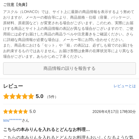
ご注意【免責】
アスクル（LOHACO）では、サイト上に最新の商品情報を表示するよう努めて
おりますが、メーカーの都合等により、商品規格・仕様（容量、パッケージ、
原材料、原産国など）が変更される場合がございます。このため、実際にお届
けする商品とサイト上の商品情報の表記が異なる場合がございますので、ご使
用前には必ずお届けした商品の商品ラベルや注意書きをご確認ください。さら
に詳細な商品情報が必要な場合は、メーカー等にお問い合わせください。
また、商品名における「セット」や「箱」の表記は、必ずしも箱でのお届けを
お約束するものではありません。お届け形態は倉庫の在庫状況等により異なる
場合がございます。あらかじめご了承ください。
商品情報の誤りを報告する
レビュー
レビューとは
5.0
（5件）
5.0
2026年4月17日 17時30分
sou********
さん
こちらの本みりんを入れるとどんなお料理…
こちらの本みりんを入れるとどんなお料理もおいしくなるような気