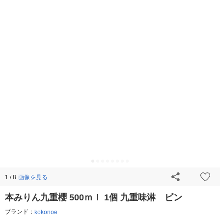
画像を見る
1 / 8
本みりん九重櫻 500ｍｌ 1個 九重味淋 ビン
ブランド：
kokonoe