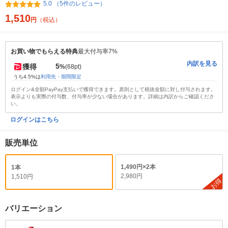
5.0 （5件のレビュー）
1,510
円
（税込）
お買い物でもらえる特典
最大付与率7%
内訳を見る
5
獲得
%
(68pt)
うち4.5%は
利用先・期間限定
ログイン&全額PayPay支払いで獲得できます。原則として税抜金額に対し付与されます。
表示よりも実際の付与数、付与率が少ない場合があります。詳細は内訳からご確認くださ
い。
ログインはこちら
販売単位
1,490円×2本
1本
2,980円
1,510円
お得
バリエーション