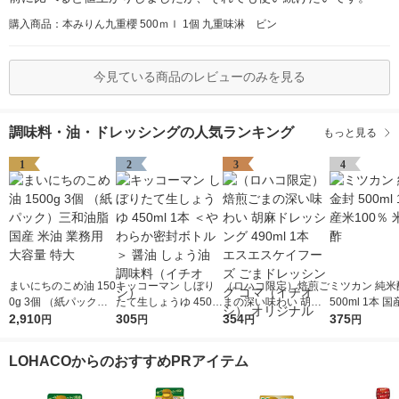
購入商品：本みりん九重櫻 500ｍｌ 1個 九重味淋 ビン
今見ている商品のレビューのみを見る
調味料・油・ドレッシングの人気ランキング
もっと見る
1
2
3
4
まいにちのこめ油 150
キッコーマン しぼり
（ロハコ限定）焙煎ご
ミツカン 純米
0g 3個 （紙パック）
たて生しょうゆ 450m
まの深い味わい 胡麻
500ml 1本 国
三和油脂 国産 米油 業
2,910
l 1本 ＜やわらか密封
305
ドレッシング 490ml 1
354
0％ 米酢 食酢
375
円
円
円
円
務用 大容量 特大
ボトル＞ 醤油 しょう
本 エスエスケイフー
油 調味料（イチオ
ズ ごまドレッシング
LOHACOからのおすすめPRアイテム
シ）
ゴマ（イチオシ） オ
リジナル