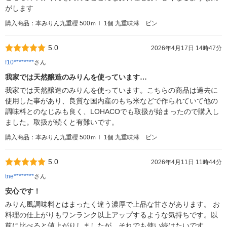
がします
購入商品：本みりん九重櫻 500ｍｌ 1個 九重味淋 ビン
5.0
2026年4月17日 14時47分
f10********
さん
我家では天然醸造のみりんを使っています…
我家では天然醸造のみりんを使っています。こちらの商品は過去に
使用した事があり、良質な国内産のもち米などで作られていて他の
調味料とのなじみも良く、LOHACOでも取扱が始まったので購入し
ました。取扱が続くと有難いです。
購入商品：本みりん九重櫻 500ｍｌ 1個 九重味淋 ビン
5.0
2026年4月11日 11時44分
tne********
さん
安心です！
みりん風調味料とはまったく違う濃厚で上品な甘さがあります。 お
料理の仕上がりもワンランク以上アップするような気持ちです。以
前に比べると値上がりしましたが、それでも使い続けたいです。