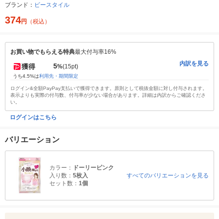
ブランド：
ビースタイル
374
円
（税込）
お買い物でもらえる特典
最大付与率16%
内訳を見る
5
獲得
%
(15pt)
うち4.5%は
利用先・期間限定
ログイン&全額PayPay支払いで獲得できます。原則として税抜金額に対し付与されます。
表示よりも実際の付与数、付与率が少ない場合があります。詳細は内訳からご確認くださ
い。
ログインはこちら
バリエーション
カラー：
ドーリーピンク
入り数：
5枚入
すべてのバリエーションを見る
セット数：
1個