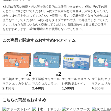
●本品は有害な粉塵・ガス等を防ぐ目的には使用できません。●乳幼児の手の届
くところに置かないでください。●皮フに異常がある場合や、異常があらわれた
場合には使用を中止してください。●着用中、臭いで気分が悪くなった場合には
使用を中止してください。●使いきりタイプですので洗って再使用しないでくだ
さい。汚れたら新しいものと交換してください。衛生面から１日１枚のご使用
をおすすめします。●対象用途以外に使用しないでください。
この商品と関連するおすすめPRアイテム
大王製紙 エリエール
大王製紙 エリエール
エリエール マスク ム
大王製紙 エリ
マスク エリカラ ピン
マスク エリカラ ホワ
レ爽快 息しやすい
マスク エリカ
クベージュ ふつうサ
2,196
イトナチュラル ふつ
2,440
プリーツ型 幅広耳ゴ
1,580
イトナチュラル
4,800
円
円
円
円
イズ 1セット（30枚入
うサイズ 1セット（30
ム アイスブル- ふつ
うサイズ 1セ
×2箱）日本製 カラー
枚入×2箱）日本製 カ
うサイズ 1箱（30枚
枚入×4箱）日
こちらの商品もおすすめ
マスク
ラーマスク
入） 大王製紙 日本
ラーマスク
製