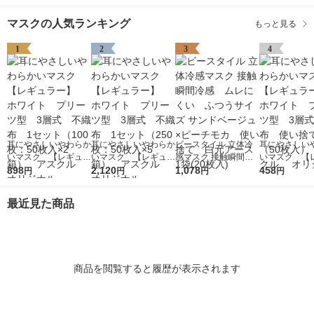
マスクの人気ランキング
もっと見る
1
2
3
4
耳にやさしいやわらか
耳にやさしいやわらか
ビースタイル 立体冷
耳にやさしい
いマスク 【レギュラ
いマスク 【レギュラ
感マスク 接触瞬間冷
いマスク 【
ー】 ホワイト プリ
898
ー】 ホワイト プリ
2,120
感 ムレにくい ふつ
1,078
ー】 ホワイ
458
円
円
円
円
ーツ型 3層式 不織
ーツ型 3層式 不織
うサイズ サンドベー
ーツ型 3層
布 1セット（100
布 1セット（250
ジュ×ピーチモカ 使
布 使い捨て
最近見た商品
枚：50枚入×2箱）
枚：50枚入×5箱）
い捨て 白元アース 1
（50枚入） 
アスクル オリジナ
アスクル オリジナ
袋(20枚入)
ル オリジナ
ル
ル
商品を閲覧すると履歴が表示されます