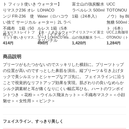
ファーストレイト フ
【水・ミネラルウォー
アイリスフーズ 富士
UCC上島珈琲 
ィット使いきりマスク
ター】LOHACO Wate
山の強炭酸水 ラベル
OTONOU（
236 オレンジ FR-236
414
r（ロハコウォータ
490
レス 500ml 1箱（24
1,420
ウ） by BLAC
1,284
円
円
円
円
使い捨て サージカ
ー）2L ラベルレス 1
本入）
00ml 1セッ
ル 不織布 1箱（50枚
箱（5本入）（イチオ
商品説明
入）
シ） オリジナル
プリーツがもたつかないのでスッキリした横顔に。プリーツトップ
の位置が高いのですっとした鼻筋を演出。縦プリーツ＆引き上げタ
ックで美シルエットとシャープなアゴ先に。 フェイスラインに沿う
ことで視覚的なリフトアップ効果を実現。肌ざわりの良いなめらか
シルク調素材と耳が痛くなりにくい幅広耳ひも。ハートのワンポイ
ントつき ＜花粉＞＜ウイルス飛沫カット＞＜不織布マスク＞＜小顔
魅せ＞＜女性用＞＜ピンク＞
フェイスライン、すっきり美しく