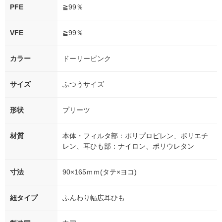
PFE
≧99％
VFE
≧99％
カラー
ドーリーピンク
サイズ
ふつうサイズ
形状
プリーツ
材質
本体・フィルタ部：ポリプロピレン、ポリエチ
レン、耳ひも部：ナイロン、ポリウレタン
寸法
90×165ｍｍ(タテ×ヨコ)
紐タイプ
ふんわり幅広耳ひも