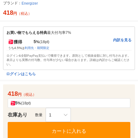
ブランド：
Energizer
418
円
（税込）
お買い物でもらえる特典
最大付与率7%
内訳を見る
5
獲得
%
(18pt)
うち4.5%は
利用先・期間限定
ログイン&全額PayPay支払いで獲得できます。原則として税抜金額に対し付与されます。
表示よりも実際の付与数、付与率が少ない場合があります。詳細は内訳からご確認くださ
い。
ログインはこちら
418
円
（税込）
5
%
(18pt)
在庫あり
1
数量
カートに入れる