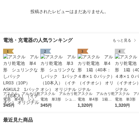
投稿されたレビューはまだありません。
電池・充電器の人気ランキング
もっと見る
1
2
3
4
アスクル アルカリ乾
アスクル アルカリ乾
アスクル アルカリ乾
アスクル ア
電池 単4形 シュリ
電池 単3形 シュリ
電池 単4形 1箱（4
電池 単3形 
ンクなしパック LR0
345
ンクなしパック 1パ
345
0本：４本×１０パッ
1,320
0本：４本×１
1,320
円
円
円
円
3（10P）ASKUL2 1
ック（10本入）（イ
ク）（イチオシ） オ
ク）（イチオシ
パック（10本入）
チオシ） オリジナル
リジナル
リジナル
最近見た商品
（イチオシ） オリジ
ナル