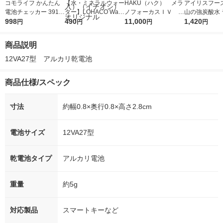
コモライフ かんたん
【水・ミネラルウォー
HAKU（ハク） メラ
アイリスフーズ
電池チェッカー 3915
ター】LOHACO Wate
ノフォーカスＩＶ 4
山の強炭酸水 
13 1個入
998
r（ロハコウォータ
490
5ｇ 資生堂 おまけ
11,000
レス 500ml 1
1,420
円
円
円
円
ー）2L ラベルレス 1
付き
本入）
箱（5本入）（イチオ
商品説明
シ） オリジナル
12VA27型　アルカリ乾電池
商品仕様/スペック
寸法
約幅0.8×奥行0.8×高さ2.8cm
電池サイズ
12VA27型
乾電池タイプ
アルカリ電池
重量
約5g
対応製品
スマートキーなど