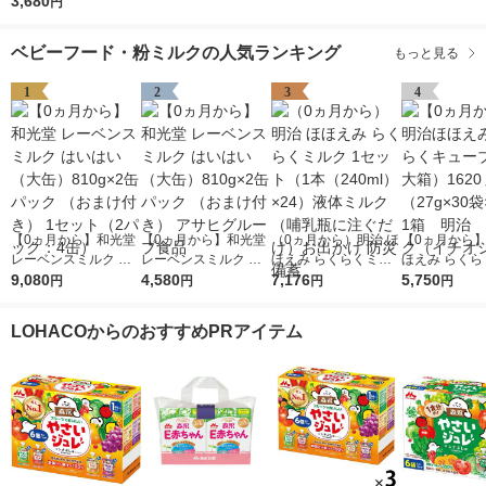
3種アソート（18袋セ
3,680
円
ット）1個 森永乳業
日本国内製造 パウチ
ベビーフード・粉ミルクの人気ランキング
もっと見る
離乳食
1
2
3
4
【0ヵ月から】和光堂
【0ヵ月から】和光堂
（0ヵ月から）明治 ほ
【0ヵ月から
レーベンスミルク は
レーベンスミルク は
ほえみ らくらくミル
ほえみ らくら
いはい（大缶）810g×
9,080
いはい（大缶）810g×
4,580
ク 1セット（1本（24
7,176
ーブ（特大箱）
5,750
円
円
円
円
2缶パック （おまけ付
2缶パック （おまけ付
0ml）×24）液体ミル
ｇ（27g×30
き） 1セット（2パッ
き） アサヒグループ
ク（哺乳瓶に注ぐだ
1箱 明治 
LOHACOからのおすすめPRアイテム
ク：4缶）
食品
け）お出かけ 防災 備
（イチオシ）
蓄