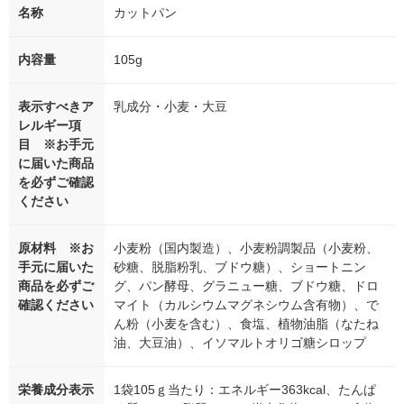
名称
カットパン
内容量
105g
表示すべきア
乳成分・小麦・大豆
レルギー項
目 ※お手元
に届いた商品
を必ずご確認
ください
原材料 ※お
小麦粉（国内製造）、小麦粉調製品（小麦粉、
手元に届いた
砂糖、脱脂粉乳、ブドウ糖）、ショートニン
商品を必ずご
グ、パン酵母、グラニュー糖、ブドウ糖、ドロ
確認ください
マイト（カルシウムマグネシウム含有物）、で
ん粉（小麦を含む）、食塩、植物油脂（なたね
油、大豆油）、イソマルトオリゴ糖シロップ
栄養成分表示
1袋105ｇ当たり：エネルギー363kcal、たんぱ