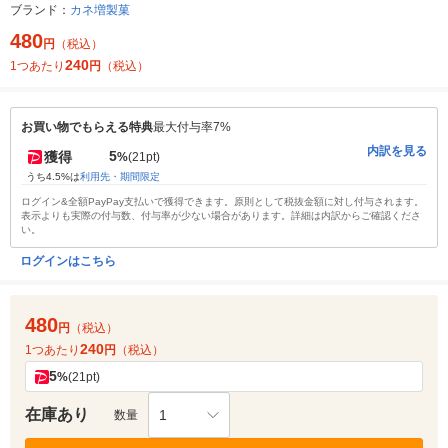
ブランド：
カネ増製菓
480
円
（税込）
240
1つあたり
円
（税込）
お買い物でもらえる特典
最大付与率7%
内訳を見る
5
獲得
%
(21pt)
うち4.5%は
利用先・期間限定
ログイン&全額PayPay支払いで獲得できます。原則として税抜金額に対し付与されます。
表示よりも実際の付与数、付与率が少ない場合があります。詳細は内訳からご確認くださ
い。
ログインはこちら
480
円
（税込）
240
1つあたり
円
（税込）
5
%
(21pt)
在庫あり
1
数量