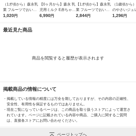
（1才頃から）森永乳
【0ヶ月から】森永 乳
【1才頃から】森永乳
（1歳頃から）
業 フルーツでおいし
児用ミルク E赤ちゃん
業 フルーツでおいし
のやさいジュレ
いやさいジュレ 70g×
1,020
エコらくパックつめか
6,990
いやさいジュレ 70g×
2,844
袋 アソート品 
1,296
円
円
円
円
6個 1箱 ベビーフー
え用2箱セット（800g
6個 3箱 ベビーフー
永乳業 離乳食
ド 離乳食 ゼリー飲
×2箱） 1セット 森永
ド 離乳食 ゼリー飲
フード
最近見た商品
料
乳業 粉ミルク
料
商品を閲覧すると履歴が表示されます
掲載商品の情報について
・
掲載している情報の精度には万全を期しておりますが、その内容の正確性、
安全性、有用性を保証するものではありません。
・
現在ご覧になっているページは、この商品を取り扱うストアによって運営さ
れています。ページに記載されている内容や商品、ご購入に関するご質問
は、直接各ストアにお問い合わせください。
ページトップへ