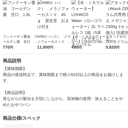
フンドーキン醤油 ゴ
HAKU（ハク） メラ
【水・ミネラルウォー
アタックゼロ（A
ールデン紫 甘口 1.
ノフォーカスＩＶ 4
ター】LOHACO Wate
ZERO) ドラ
8L
770
5ｇ 資生堂 おまけ
11,000
r（ロハコウォータ
490
詰め替え メガ
5,820
円
円
円
円
付き
ー）2L ラベルレス 1
ボ 2300g 1
箱（5本入）（イチオ
個入) 洗濯洗剤
商品説明
シ） オリジナル
【賞味期限】

商品の発送時点で、賞味期限まで残り60日以上の商品をお届けしま
す。

【商品説明】

昔ながらの製法を大切にしながら、添加物の使用・加えることをや
めたおやつパン
商品仕様/スペック