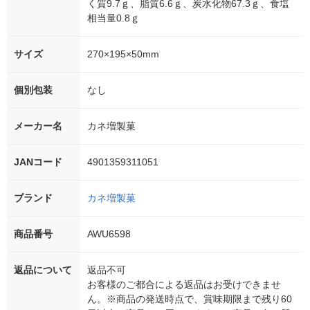
く質9.7ｇ、脂質6.6ｇ、炭水化物67.3ｇ、食塩
相当量0.8ｇ
サイズ
270×195×50mm
個別包装
なし
メーカー名
カネ増製菓
JANコード
4901359311051
ブランド
カネ増製菓
商品番号
AWU6598
返品について
返品不可
お客様のご都合による返品はお受けできませ
ん。※商品の発送時点で、賞味期限まで残り60