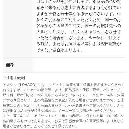
日以上の商品をお届けします。※商品の色や質
感を出来るだけ忠実に再現するよう心がけてい
ますが実物と若干異なる場合がございます。※
多くのお客様にご利用いただくため、同一のお
客様からの大量のご注文、同一のお届け先への
大量のご注文は、ご注文のキャンセルをさせて
いただく場合がございます。※一緒にご注文す
る商品、またはお届け地域等により翌日配達が
できない場合があります。
備考
ご注意【免責】
アスクル（LOHACO）では、サイト上に最新の商品情報を表示するよう努めて
おりますが、メーカーの都合等により、商品規格・仕様（容量、パッケージ、
原材料、原産国など）が変更される場合がございます。このため、実際にお届
けする商品とサイト上の商品情報の表記が異なる場合がございますので、ご使
用前には必ずお届けした商品の商品ラベルや注意書きをご確認ください。さら
に詳細な商品情報が必要な場合は、メーカー等にお問い合わせください。
また、商品名における「セット」や「箱」の表記は、必ずしも箱でのお届けを
お約束するものではありません。お届け形態は倉庫の在庫状況等により異なる
場合がございます。あらかじめご了承ください。