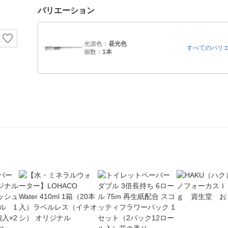
バリエーション
光源色：
昼光色
すべてのバリ
個数：
1本