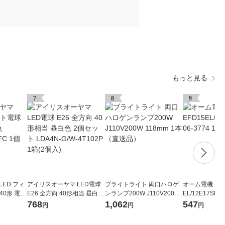
もっと見る
7
8
9
ED フィ
アイリスオーヤマ LED電球
ブライトライト 両口ハロゲ
オーム電機 エコ
40形 電球
E26 全方向 40形相当 昼白色
ンランプ200W J110V200W
EL/12E17SPB 
FC 1個
2個セット LDA4N-G/W-4T1
118mm 1本（直送品）
768
1,062
547
円
円
円
02P 1箱(2個入)