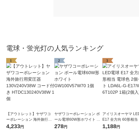
電球・蛍光灯の人気ランキング
1
2
3
【アウトレット】ヤザワコ
ヤザワコーポレーション ボ
アイリスオーヤマ LE
ーポレーション 海外旅行用
ール電球60W形ホワイト G
E17 全方向 60形相当
変圧器130V240V38W コー
W100V57W70 1個
2個セット LDA6L-G-E
4,233
278
1,188
円
円
円
ド付き HTDC130240V38W
6T102P 1箱(2個入)
1個