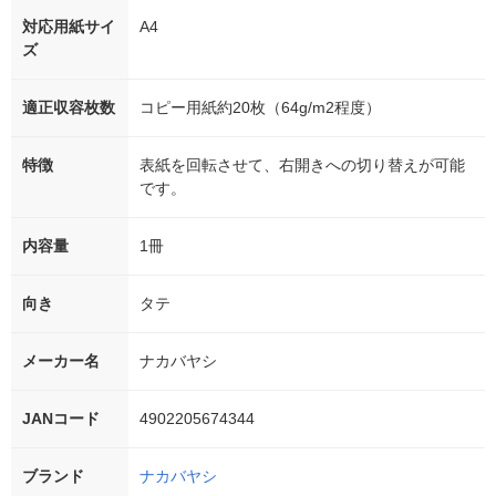
対応用紙サイ
A4
ズ
適正収容枚数
コピー用紙約20枚（64g/m2程度）
特徴
表紙を回転させて、右開きへの切り替えが可能
です。
内容量
1冊
向き
タテ
メーカー名
ナカバヤシ
JANコード
4902205674344
ブランド
ナカバヤシ