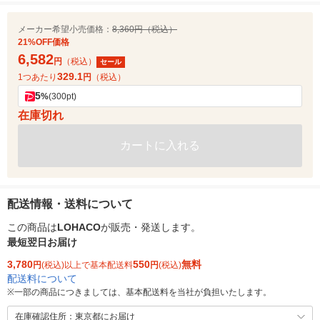
メーカー希望小売価格：
8,360円（税込）
21%OFF価格
6,582
円
（税込）
セール
329.1
1つあたり
円
（税込）
5
%
(300pt)
在庫切れ
カートに入れる
配送情報・送料について
この商品は
LOHACO
が販売・発送します。
最短翌日お届け
3,780
550
無料
円
(税込)以上で基本配送料
円
(税込)
配送料について
※
一部の商品につきましては、基本配送料を当社が負担いたします。
在庫確認住所：東京都にお届け