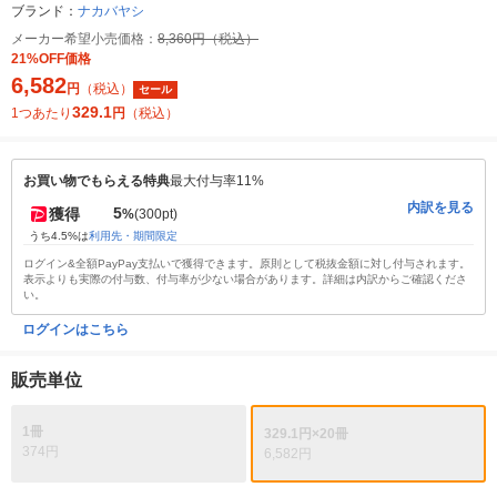
ブランド：
ナカバヤシ
メーカー希望小売価格：
8,360円（税込）
21%OFF価格
6,582
円
（税込）
セール
329.1
1つあたり
円
（税込）
お買い物でもらえる特典
最大付与率11%
内訳を見る
5
獲得
%
(300pt)
うち4.5%は
利用先・期間限定
ログイン&全額PayPay支払いで獲得できます。原則として税抜金額に対し付与されます。
表示よりも実際の付与数、付与率が少ない場合があります。詳細は内訳からご確認くださ
い。
ログインはこちら
販売単位
1冊
329.1円×20冊
374円
6,582円