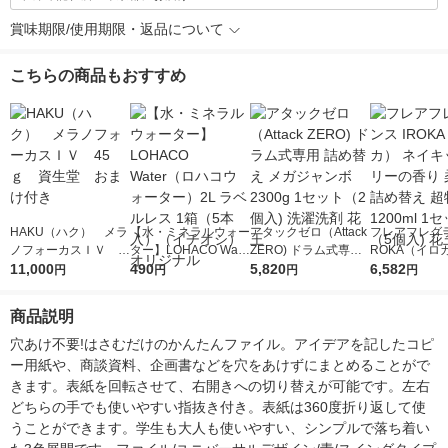
賞味期限/使用期限・返品について
こちらの商品もおすすめ
HAKU（ハク） メラ
【水・ミネラルウォー
アタックゼロ（Attack
フレアフレグラ
ノフォーカスＩＶ 4
ター】LOHACO Wate
ZERO) ドラム式専用
ROKA（イロ
5ｇ 資生堂 おまけ
11,000
r（ロハコウォータ
490
詰め替え メガジャン
5,820
イキッドリリ
6,582
円
円
円
円
付き
ー）2L ラベルレス 1
ボ 2300g 1セット（2
柔軟剤 詰め替
箱（5本入）（イチオ
個入) 洗濯洗剤 花王
大 1200ml 
商品説明
シ） オリジナル
（5個入) 花王
穴あけ不要!はさむだけのかんたんファイル。アイデアを記したコピ
ー用紙や、商談資料、企画書などを穴をあけずにまとめることがで
きます。表紙を回転させて、右開きへの切り替えが可能です。左右
どちらの手でも使いやすい指抜き付き。表紙は360度折り返して使
うことができます。学生も大人も使いやすい、シンプルで落ち着い