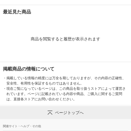
ド ファイル（イチオ
Ａ４用 約幅２５×奥行
ド ファイル（イチオ
1セット（100
シ） オリジナル
３２×高さ２４ｃｍ ホ
シ） オリジナル
袋）（イチオシ
最近見た商品
ワイトグレー 良品計
リジナル
画
商品を閲覧すると履歴が表示されます
掲載商品の情報について
・
掲載している情報の精度には万全を期しておりますが、その内容の正確性、
安全性、有用性を保証するものではありません。
・
現在ご覧になっているページは、この商品を取り扱うストアによって運営さ
れています。ページに記載されている内容や商品、ご購入に関するご質問
は、直接各ストアにお問い合わせください。
ページトップへ
関連サイト・ヘルプ・その他