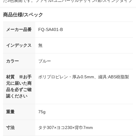
た3色展開です。ファイル/ユニバーサルデザイン/青/スイングタイプ
商品仕様/スペック
メーカー品番
FQ-SA401-B
インデックス
無
カラー
ブルー
材質 ※お手
ポリプロピレン・厚み0.5mm、綴具:ABS樹脂製
元に届いた商
品を必ずご確
認ください
重量
75g
寸法
タテ307×ヨコ230×背巾7mm