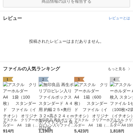
商品情報の誤りを報告する
レビュー
レビューとは
投稿されたレビューはまだありません。
ファイルの人気ランキング
もっと見る
1
2
3
4
アスクル クリアーホ
無印良品 再生ポリプ
アスクル クリアーホ
アスクル クリ
ルダー A4 1袋（10
ロピレン入りファイル
ルダー A4 1箱（60
ルダー A4 10
0枚） スタンダー
914
ボックススタンダード
1,190
0枚） スタンダー
5,423
タンダード フ
1,818
円
円
円
円