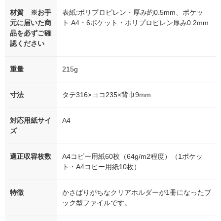
材質 ※お手
表紙:ポリプロピレン・厚み約0.5mm、ポケッ
元に届いた商
ト:A4・6ポケット・ポリプロピレン厚み0.2mm
品を必ずご確
認ください
重量
215g
寸法
タテ316×ヨコ235×背巾9mm
対応用紙サイ
A4
ズ
適正収容枚数
A4コピー用紙60枚（64g/m2程度）（1ポケッ
ト・A4コピー用紙10枚）
特徴
かさばりがちなクリアホルダーが1冊になったブ
ック型ファイルです。