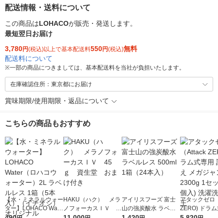
配送情報・送料について
この商品は
LOHACO
が販売・発送します。
最短翌日お届け
3,780
550
無料
円
(税込)以上で基本配送料
円
(税込)
配送料について
※
一部の商品につきましては、基本配送料を当社が負担いたします。
在庫確認住所：東京都にお届け
賞味期限/使用期限・返品について
こちらの商品もおすすめ
【水・ミネラルウォー
HAKU（ハク） メラ
アイリスフーズ 富士
アタックゼロ（A
ター】LOHACO Wate
ノフォーカスＩＶ 4
山の強炭酸水 ラベル
ZERO) ドラ
r（ロハコウォータ
490
5ｇ 資生堂 おまけ
11,000
レス 500ml 1箱（24
1,420
詰め替え メガ
5,820