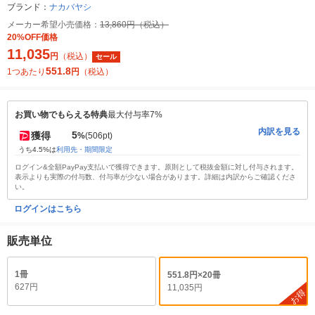
ブランド：
ナカバヤシ
メーカー希望小売価格：
13,860円（税込）
20%OFF価格
11,035
円
（税込）
セール
551.8
1つあたり
円
（税込）
お買い物でもらえる特典
最大付与率7%
内訳を見る
5
獲得
%
(506pt)
うち4.5%は
利用先・期間限定
ログイン&全額PayPay支払いで獲得できます。原則として税抜金額に対し付与されます。
表示よりも実際の付与数、付与率が少ない場合があります。詳細は内訳からご確認くださ
い。
ログインはこちら
販売単位
1冊
551.8円×20冊
627円
11,035円
お得