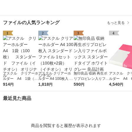
ファイルの人気ランキング
もっと見る
1
2
3
4
アスクル クリアーホ
アスクル クリアーホ
無印良品 収納 再生ポ
アスクル ク
ルダー A4 1袋（10
ルダー A4 100枚入 ス
リプロピレン入りファ
ルダー A4 
0枚） スタンダー
914
タンダード ファイル
1,818
イルボックス スタン
590
エコノミース
4,540
円
円
円
円
ド ファイル（イチオ
1セット（100枚×2
ダードタイプ ホワイ
ァイル オ
シ） オリジナル
袋）（イチオシ） オ
トグレー 良品計画
最近見た商品
リジナル
商品を閲覧すると履歴が表示されます