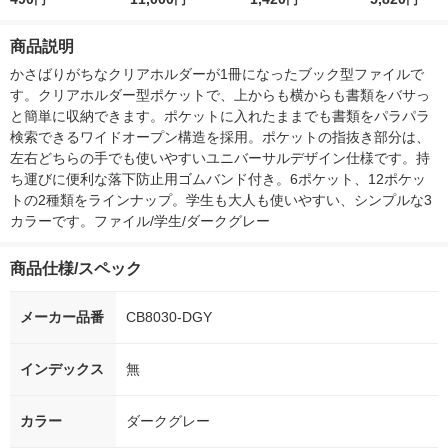
円
円
円
円
ー）2L ラベルレス 1
付き
本入）
ボ 2300g 1
箱（5本入）（イチオ
個入) 洗濯洗剤
商品説明
シ） オリジナル
かさばりがちなクリアホルダーが1冊になったブック型ファイルで
す。クリアホルダー型ポケットで、上からも横からも書類をバサっ
と簡単に収納できます。ポケットに入れたままでも書類をパラパラ
検索できるワイドオープン構造を採用。ポケットの指抜き部分は、
左右どちらの手でも使いやすいユニバーサルデザイン仕様です。持
ち運びに便利な落下防止用ゴムバンド付き。6ポケット、12ポケッ
トの2種類をラインナップ。学生も大人も使いやすい、シンプルな3
カラーです。ファイル/学生/ダークグレー
商品仕様/スペック
メーカー品番
CB8030-DGY
インデックス
無
カラー
ダークグレー