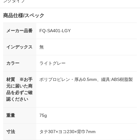
ングタイプ
商品仕様/スペック
メーカー品番
FQ-SA401-LGY
インデックス
無
カラー
ライトグレー
材質 ※お手
ポリプロピレン・厚み0.5mm、綴具:ABS樹脂製
元に届いた商
品を必ずご確
認ください
重量
75g
寸法
タテ307×ヨコ230×背巾7mm