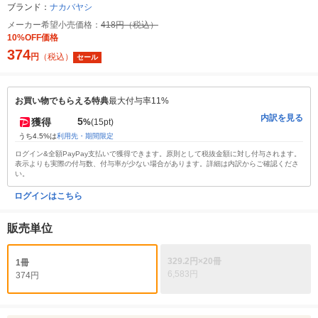
ブランド：
ナカバヤシ
メーカー希望小売価格：
418円（税込）
10%OFF価格
374
円
（税込）
セール
お買い物でもらえる特典
最大付与率11%
内訳を見る
5
獲得
%
(15pt)
うち4.5%は
利用先・期間限定
ログイン&全額PayPay支払いで獲得できます。原則として税抜金額に対し付与されます。
表示よりも実際の付与数、付与率が少ない場合があります。詳細は内訳からご確認くださ
い。
ログインはこちら
販売単位
329.2円×20冊
1冊
6,583円
374円