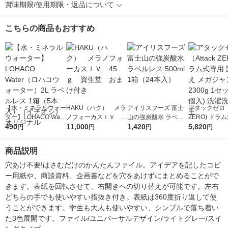
賞味期限/使用期限・返品について
こちらの商品もおすすめ
【水・ミネラルウォー
HAKU（ハク） メラ
アイリスフーズ 富士
アタックゼロ（A
ター】LOHACO Wate
ノフォーカスＩＶ 4
山の強炭酸水 ラベル
ZERO) ドラ
r（ロハコウォータ
490
5ｇ 資生堂 おまけ
11,000
レス 500ml 1箱（24
1,420
詰め替え メガ
5,820
円
円
円
円
ー）2L ラベルレス 1
付き
本入）
ボ 2300g 1
箱（5本入）（イチオ
個入) 洗濯洗剤
商品説明
シ） オリジナル
穴あけ不要!はさむだけのかんたんファイル。アイデアを記したコピ
ー用紙や、商談資料、企画書などを穴をあけずにまとめることがで
きます。表紙を回転させて、右開きへの切り替えが可能です。左右
どちらの手でも使いやすい指抜き付き。表紙は360度折り返して使
うことができます。学生も大人も使いやすい、シンプルで落ち着い
た3色展開です。ファイル/ユニバーサルデザイン/ライトグレー/スイ