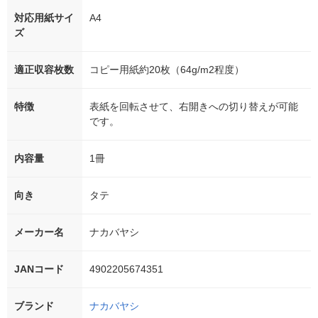
対応用紙サイ
A4
ズ
適正収容枚数
コピー用紙約20枚（64g/m2程度）
特徴
表紙を回転させて、右開きへの切り替えが可能
です。
内容量
1冊
向き
タテ
メーカー名
ナカバヤシ
JANコード
4902205674351
ブランド
ナカバヤシ