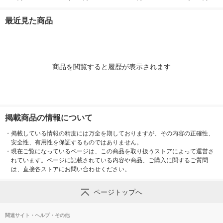
ド ファイル（イチオ
1セット（100枚×2
ダードタイプ ホワイ
ァイル オ
シ） オリジナル
袋）（イチオシ） オ
トグレー 良品計画
最近見た商品
リジナル
商品を閲覧すると履歴が表示されます
掲載商品の情報について
・
掲載している情報の精度には万全を期しておりますが、その内容の正確性、
安全性、有用性を保証するものではありません。
・
現在ご覧になっているページは、この商品を取り扱うストアによって運営さ
れています。ページに記載されている内容や商品、ご購入に関するご質問
は、直接各ストアにお問い合わせください。
ページトップへ
関連サイト・ヘルプ・その他