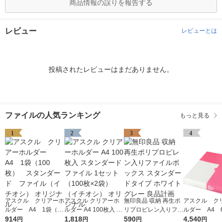
商品情報の誤りを報告する
レビュー
レビューとは
投稿されたレビューはまだありません。
ファイルの人気ランキング
もっと見る
1
2
3
4
アスクル クリアーホ
アスクル クリアーホ
無印良品 収納 再生ポ
アスクル ク
ルダー A4 1袋（10
ルダー A4 100枚入 ス
リプロピレン入りファ
ルダー A4 
0枚） スタンダー
914
タンダード ファイル
1,818
イルボックス スタン
590
エコノミース
4,540
円
円
円
円